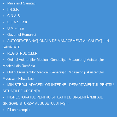
Ministerul Sanatatii
I.N.S.P.
C.N.A.S.
C.J.A.S. Iasi
U.M.F. Iasi
Guvernul Romaniei
AUTORITATEA NAȚIONALĂ DE MANAGEMENT AL CALITĂȚII ÎN
SĂNĂTATE
REGISTRUL C.M.R.
Ordinul Asistenţilor Medicali Generalişti, Moaşelor şi Asistenţilor
Medicali din România
Ordinul Asistenţilor Medicali Generalişti, Moaşelor şi Asistenţilor
Medicali - Filiala Iași
MINISTERUL AFACERILOR INTERNE - DEPARTAMENTUL PENTRU
SITUAȚII DE URGENȚĂ
INSPECTORATUL PENTRU SITUAȚII DE URGENȚĂ “MIHAIL
GRIGORE STURZA” AL JUDETULUI IAȘI -
Fii un exemplu