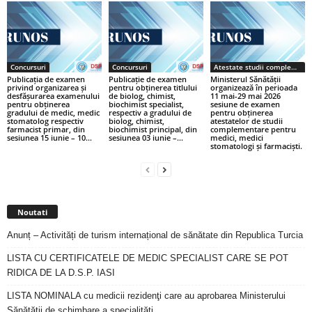
Concursuri
Concursuri
Atestate studii complementare
Publicația de examen
Publicație de examen
Ministerul Sănătății
privind organizarea și
pentru obținerea titlului
organizează în perioada
desfășurarea examenului
de biolog, chimist,
11 mai-29 mai 2026
pentru obținerea
biochimist specialist,
sesiune de examen
gradului de medic, medic
respectiv a gradului de
pentru obținerea
stomatolog respectiv
biolog, chimist,
atestatelor de studii
farmacist primar, din
biochimist principal, din
complementare pentru
sesiunea 15 iunie – 10...
sesiunea 03 iunie –...
medici, medici
stomatologi și farmaciști.
Noutati
Anunț – Activități de turism internațional de sănătate din Republica Turcia
LISTA CU CERTIFICATELE DE MEDIC SPECIALIST CARE SE POT
RIDICA DE LA D.S.P. IASI
LISTA NOMINALA cu medicii rezidenţi care au aprobarea Ministerului
Sănătăţii de schimbare a specialităţi