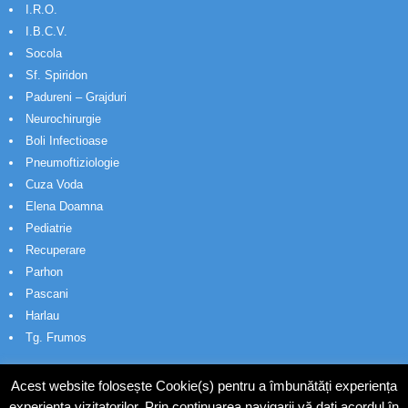
I.R.O.
I.B.C.V.
Socola
Sf. Spiridon
Padureni – Grajduri
Neurochirurgie
Boli Infectioase
Pneumoftiziologie
Cuza Voda
Elena Doamna
Pediatrie
Recuperare
Parhon
Pascani
Harlau
Tg. Frumos
Acest website folosește Cookie(s) pentru a îmbunătăți experiența
experiența vizitatorilor. Prin continuarea navigarii vă dați acordul în