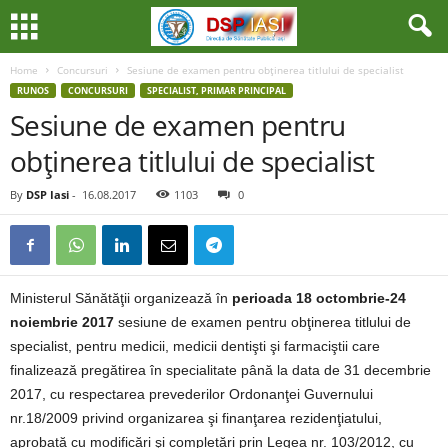
Home
Concursuri
Sesiune de examen pentru obţinerea titlului de specialist
RUNOS
CONCURSURI
SPECIALIST, PRIMAR PRINCIPAL
Sesiune de examen pentru
obţinerea titlului de specialist
By
DSP Iasi
-
16.08.2017
1103
0
Ministerul Sănătăţii organizează în
perioada 18 octombrie-24
noiembrie 2017
sesiune de examen pentru obţinerea titlului de
specialist, pentru medicii, medicii dentişti şi farmaciştii care
finalizează pregătirea în specialitate până la data de 31 decembrie
2017, cu respectarea prevederilor Ordonanţei Guvernului
nr.18/2009 privind organizarea şi finanţarea rezidenţiatului,
aprobată cu modificări şi completări prin Legea nr. 103/2012, cu