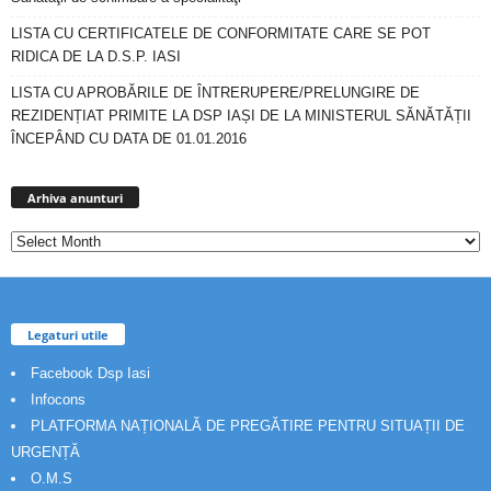
LISTA CU CERTIFICATELE DE CONFORMITATE CARE SE POT
RIDICA DE LA D.S.P. IASI
LISTA CU APROBĂRILE DE ÎNTRERUPERE/PRELUNGIRE DE
REZIDENȚIAT PRIMITE LA DSP IAȘI DE LA MINISTERUL SĂNĂTĂȚII
ÎNCEPÂND CU DATA DE 01.01.2016
Arhiva
anunturi
Arhiva anunturi
Legaturi utile
Facebook Dsp Iasi
Infocons
PLATFORMA NAȚIONALĂ DE PREGĂTIRE PENTRU SITUAȚII DE
URGENȚĂ
O.M.S