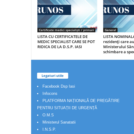
Certificate medici specialiști / primari
General
LISTA CU CERTIFICATELE DE
LISTA NOMINALA
MEDIC SPECIALIST CARE SE POT
rezidenţi care 
RIDICA DE LA D.S.P. IASI
Ministerului Săn
schimbare a spec
Legaturi utile
Facebook Dsp Iasi
Infocons
PLATFORMA NAȚIONALĂ DE PREGĂTIRE
PENTRU SITUAȚII DE URGENȚĂ
O.M.S
Ministerul Sanatatii
I.N.S.P.