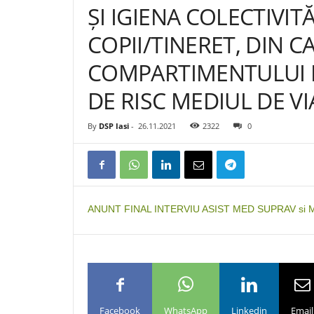
ȘI IGIENA COLECTIVIT
COPII/TINERET, DIN 
COMPARTIMENTULUI 
DE RISC MEDIUL DE V
By
DSP Iasi
-
26.11.2021
2322
0
ANUNT FINAL INTERVIU ASIST MED SUPRAV si M
Facebook
WhatsApp
Linkedin
Email