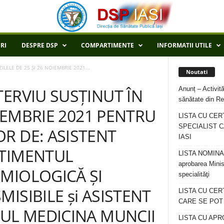
RI
DESPRE DSP
COMPARTIMENTE
INFORMATII UTILE
ILELE DE 25 ȘI 26 NOIEMBRIE 2021...
Noutati
Anunț – Activită
ERVIU SUSȚINUT ÎN
sănătate din Re
OIEMBRIE 2021 PENTRU
LISTA CU CER
SPECIALIST C
R DE: ASISTENT
IASI
RTIMENTUL
LISTA NOMINALA
aprobarea Minis
MIOLOGICĂ ȘI
specialităţi
ISIBILE și ASISTENT
LISTA CU CE
CARE SE POT R
VUL MEDICINA MUNCII
LISTA CU APR