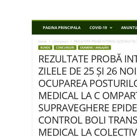
D
PAGINA PRINCIPALA
COVID-19
ANUNTU
S
P
Home
Concursuri
REZULTATE PROBĂ INTERVIU SUSȚINUT ÎN Z
I
RUNOS
CONCURSURI
EXAMENE / ANGAJĂRI
a
REZULTATE PROBĂ INT
s
i
ZILELE DE 25 ȘI 26 N
OCUPAREA POSTURILO
MEDICAL LA C OMPA
SUPRAVEGHERE EPIDE
CONTROL BOLI TRANSM
MEDICAL LA COLECTI