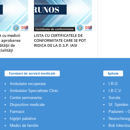
Certificate de conformitate
 cu medicii
LISTA CU CERTIFICATELE DE
au aprobarea
CONFORMITATE CARE SE POT
ătăţii de
RIDICA DE LA D.S.P. IASI
ialităţi
Furnizori de servicii medicale
Spitale
Ambulator recuperare
I.R.O.
Ambulator Specialitate Clinic
I.B.C.V.
Centre permanenta
Socola
Dispozitive medicale
Sf. Spiridon
Farmacii
Padureni – G
Ingrijiri paliative
Neurochirurg
Medici de familie
Boli Infectio