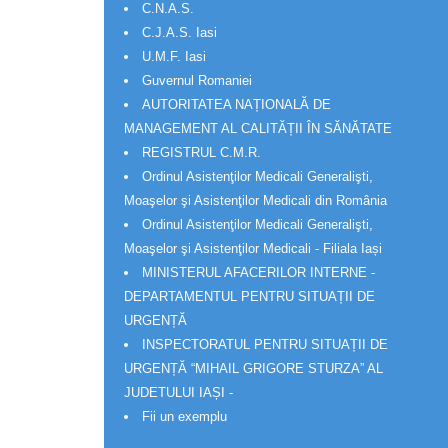
C.N.A.S.
C.J.A.S. Iasi
U.M.F. Iasi
Guvernul Romaniei
AUTORITATEA NAȚIONALĂ DE
MANAGEMENT AL CALITĂȚII ÎN SĂNĂTATE
REGISTRUL C.M.R.
Ordinul Asistenţilor Medicali Generalişti,
Moaşelor şi Asistenţilor Medicali din România
Ordinul Asistenţilor Medicali Generalişti,
Moaşelor şi Asistenţilor Medicali - Filiala Iași
MINISTERUL AFACERILOR INTERNE -
DEPARTAMENTUL PENTRU SITUAȚII DE
URGENȚĂ
INSPECTORATUL PENTRU SITUAȚII DE
URGENȚĂ “MIHAIL GRIGORE STURZA” AL
JUDETULUI IAȘI -
Fii un exemplu