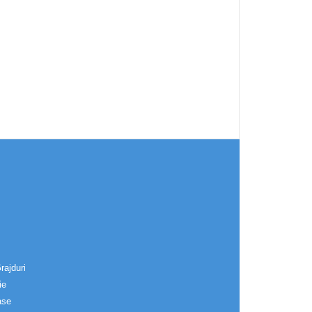
rajduri
ie
ase