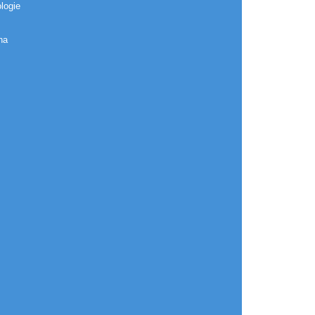
logie
na