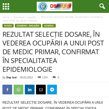
Home
Examene / angajări
REZULTAT SELECȚIE DOSARE, ÎN VEDEREA OCUPĂRII A
UNUI POST DE MEDIC PRIMAR,...
RUNOS
EXAMENE / ANGAJĂRI
GENERAL
REZULTAT SELECȚIE DOSARE, ÎN
VEDEREA OCUPĂRII A UNUI POST
DE MEDIC PRIMAR, CONFIRMAT
ÎN SPECIALITATEA
EPIDEMIOLOGIE
By
Dsp Iasi
-
28.03.2022
1331
0
REZULTAT SELECȚIE DOSARE, ÎN VEDEREA OCUPĂRII A UNUI
POST DE MEDIC PRIMAR, CONFIRMAT ÎN SPECIALITATEA