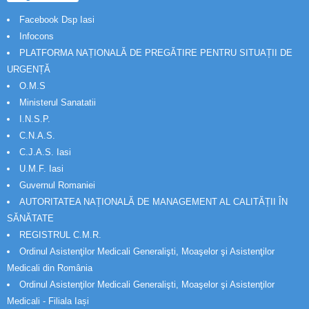
Facebook Dsp Iasi
Infocons
PLATFORMA NAȚIONALĂ DE PREGĂTIRE PENTRU SITUAȚII DE
URGENȚĂ
O.M.S
Ministerul Sanatatii
I.N.S.P.
C.N.A.S.
C.J.A.S. Iasi
U.M.F. Iasi
Guvernul Romaniei
AUTORITATEA NAȚIONALĂ DE MANAGEMENT AL CALITĂȚII ÎN
SĂNĂTATE
REGISTRUL C.M.R.
Ordinul Asistenţilor Medicali Generalişti, Moaşelor şi Asistenţilor
Medicali din România
Ordinul Asistenţilor Medicali Generalişti, Moaşelor şi Asistenţilor
Medicali - Filiala Iași