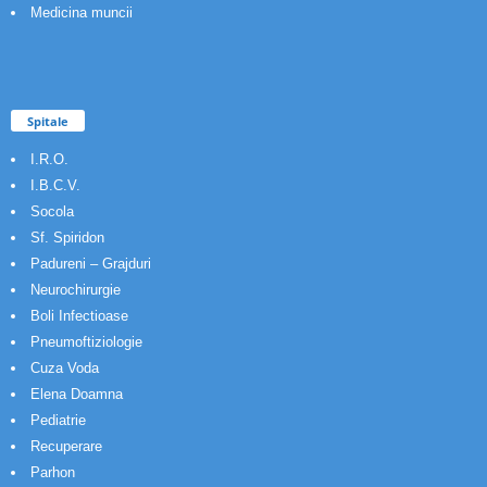
Medicina muncii
Spitale
I.R.O.
I.B.C.V.
Socola
Sf. Spiridon
Padureni – Grajduri
Neurochirurgie
Boli Infectioase
Pneumoftiziologie
Cuza Voda
Elena Doamna
Pediatrie
Recuperare
Parhon