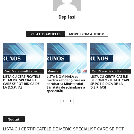
Dsp Iasi
RELATED ARTICLES
MORE FROM AUTHOR
Certificate medici specialiști / primari
General
Certificate de conformitate
LISTA CU CERTIFICATELE
LISTA NOMINALA cu
LISTA CU CERTIFICATELE
DE MEDIC SPECIALIST
medicii rezidenţi care au
DE CONFORMITATE CARE
CARE SE POT RIDICA DE
aprobarea Ministerului
SE POT RIDICA DE LA
LA D.S.P. IASI
Sănătăţii de schimbare a
D.S.P. IASI
specialităţi
Noutati
LISTA CU CERTIFICATELE DE MEDIC SPECIALIST CARE SE POT