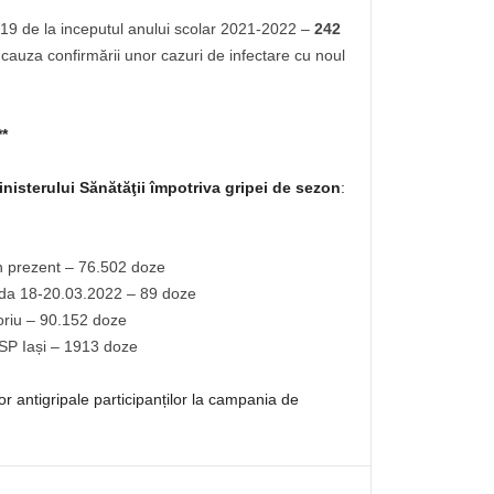
9 de la inceputul anului scolar 2021-2022 –
242
auza confirmării unor cazuri de infectare cu noul
**
nisterului Sănătăţii împotriva gripei de sezon
:
în prezent – 76.502 doze
oada 18-20.03.2022 – 89 doze
itoriu – 90.152 doze
 DSP Iași – 1913 doze
or antigripale participanților la campania de