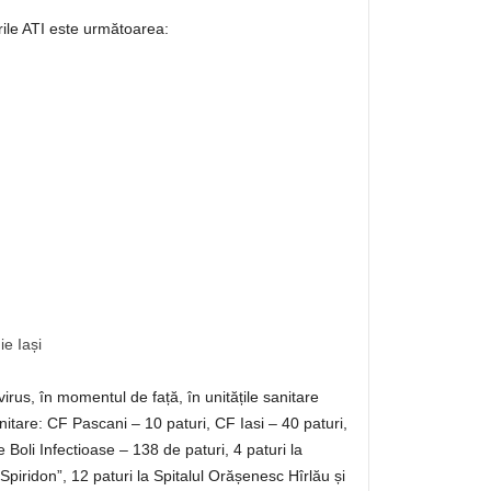
rile ATI este următoarea:
ie Iași
rus, în momentul de față, în unitățile sanitare
anitare: CF Pascani – 10 paturi, CF Iasi – 40 paturi,
e Boli Infectioase – 138 de paturi, 4 paturi la
 Spiridon”, 12 paturi la Spitalul Orășenesc Hîrlău și