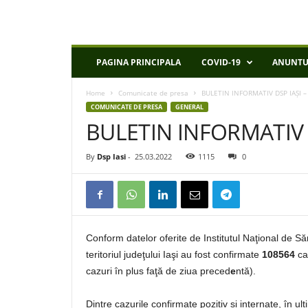
D
PAGINA PRINCIPALA
COVID-19
ANUNTU
S
P
Home
Comunicate de presa
BULETIN INFORMATIV DSP IAȘI –
I
COMUNICATE DE PRESA
GENERAL
a
BULETIN INFORMATIV D
s
i
By
Dsp Iasi
-
25.03.2022
1115
0
Conform datelor oferite de Institutul Naţional de S
teritoriul judeţului Iaşi au fost confirmate
108564
ca
cazuri în plus faţă de ziua preced
e
ntă).
Dintre cazurile confirmate pozitiv și internate, în u