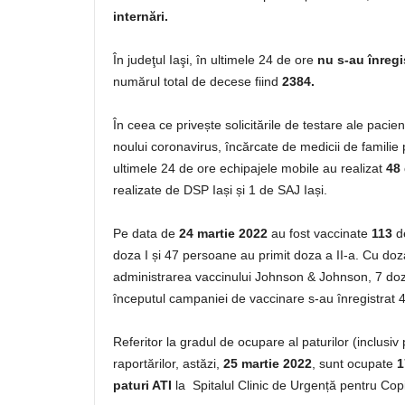
internări.
În judeţul Iaşi, în ultimele 24 de ore
nu s-au înregi
numărul total de decese fiind
2384.
În ceea ce privește solicitările de testare ale paci
noului coronavirus, încărcate de medicii de familie
ultimele 24 de ore echipajele mobile au realizat
48 
realizate de DSP Iași și 1 de SAJ Iași.
Pe data de
24
martie
2022
au fost vaccinate
113
de
doza I și 47 persoane au primit doza a II-a. Cu doza
administrarea vaccinului Johnson & Johnson, 7 doze
începutul campaniei de vaccinare s-au înregistrat 
Referitor la gradul de ocupare al paturilor (inclusi
raportărilor, astăzi,
25 martie 2022
, sunt ocupate
1
paturi ATI
la Spitalul Clinic de Urgență pentru Copi