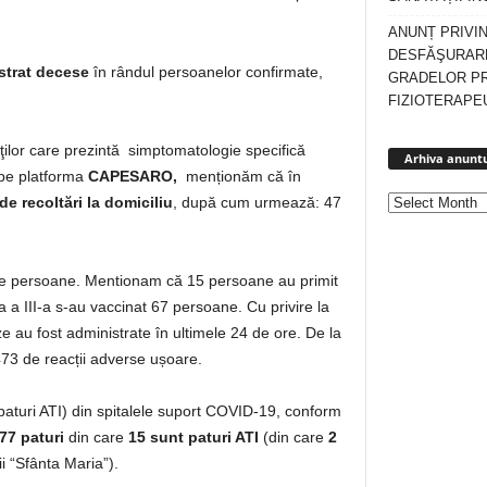
ANUNȚ PRIVI
DESFĂŞURARE
strat decese
în rândul persoanelor confirmate,
GRADELOR P
FIZIOTERAPEU
enţilor care prezintă simptomatologie specifică
Arhiva anuntu
 pe platforma
CAPESARO,
menționăm că în
de recoltări la domiciliu
, după cum urmează: 47
 persoane. Mentionam că 15 persoane au primit
 a III-a s-au vaccinat 67 persoane. Cu privire la
 au fost administrate în ultimele 24 de ore. De la
473 de reacții adverse ușoare.
v paturi ATI) din spitalele suport COVID-19, conform
77 paturi
din care
15 sunt paturi ATI
(din care
2
i “Sfânta Maria”).