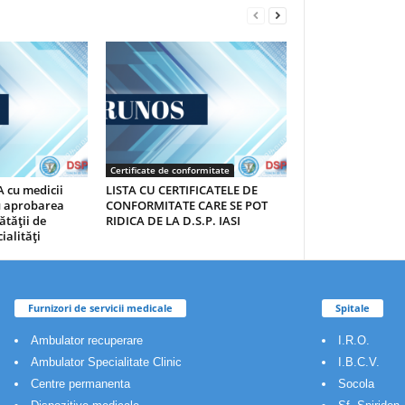
Certificate de conformitate
 cu medicii
LISTA CU CERTIFICATELE DE
au aprobarea
CONFORMITATE CARE SE POT
ătăţii de
RIDICA DE LA D.S.P. IASI
ialităţi
Furnizori de servicii medicale
Spitale
Ambulator recuperare
I.R.O.
Ambulator Specialitate Clinic
I.B.C.V.
Centre permanenta
Socola