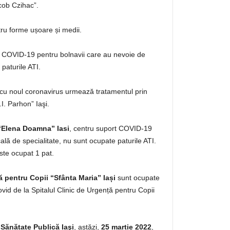
acob Czihac”.
tru forme ușoare și medii.
 COVID-19 pentru bolnavii care au nevoie de
paturile ATI.
 cu noul coronavirus urmează tratamentul prin
.I. Parhon” Iaşi.
 “Elena Doamna” Iasi
, centru suport COVID-19
lă de specialitate, nu sunt ocupate paturile ATI.
te ocupat 1 pat.
ă pentru Copii “Sfânta Maria” Iași
sunt ocupate
vid de la Spitalul Clinic de Urgență pentru Copii
 Sănătate Publică Iaşi
, astăzi,
25 martie 2022
,