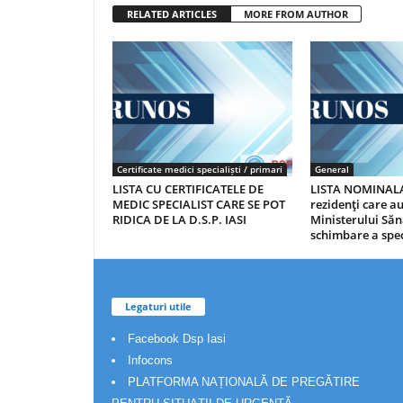
RELATED ARTICLES
MORE FROM AUTHOR
Certificate medici specialiști / primari
General
LISTA CU CERTIFICATELE DE
LISTA NOMINALA
MEDIC SPECIALIST CARE SE POT
rezidenţi care 
RIDICA DE LA D.S.P. IASI
Ministerului Săn
schimbare a spec
Legaturi utile
Facebook Dsp Iasi
Infocons
PLATFORMA NAȚIONALĂ DE PREGĂTIRE