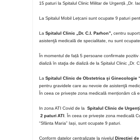
15 paturi la Spitalul Clinic Militar de Urgență „Dr. I
La Spitalul Mobil Lețcani sunt ocupate 9 paturi pen
La
Spitalul Clinic „Dr. C.I. Parhon”,
centru suport
asistenţă medicală de specialitate, nu sunt ocupate 
În momentul de față 5 persoane confirmate pozitiv
dializă în staţia de dializă de la Spitalul Clinic „Dr. C
La
Spitalul Clinic de Obstetrica și Ginecologie
pentru gravidele care au nevoie de asistenţă medica
În ceea ce privește zona medicală menționăm că es
In zona ATI Covid de la
Spitalul Clinic de Urgenț
2 paturi ATI
. În ceea ce privește zona medicală Co
“Sfânta Maria” Iași, sunt ocupate 9 paturi.
Conform datelor centralizate la nivelul
Direcţiei de