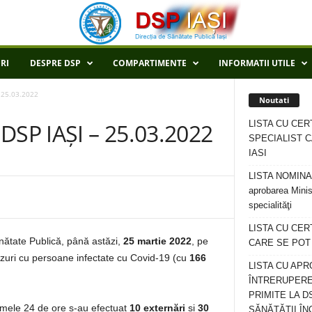
RI
DESPRE DSP
COMPARTIMENTE
INFORMATII UTILE
 25.03.2022
Noutati
LISTA CU CER
SP IAȘI – 25.03.2022
SPECIALIST C
IASI
LISTA NOMINALA
aprobarea Minis
specialităţi
LISTA CU CE
ănătate Publică, până astăzi,
25 martie 2022
, pe
CARE SE POT R
zuri cu persoane infectate cu Covid-19 (cu
166
LISTA CU APR
ÎNTRERUPERE
PRIMITE LA D
ltimele 24 de ore s-au efectuat
10 externări
și
30
SĂNĂTĂȚII ÎN