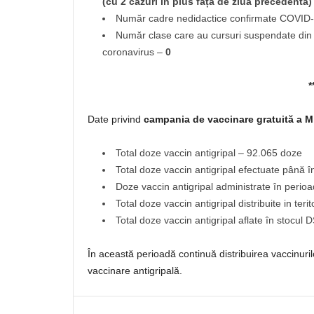
(cu 2 cazuri în plus față de ziua precedentă)
Număr cadre nedidactice confirmate COVID-1
Număr clase care au cursuri suspendate din c
coronavirus –
0
*
Date privind
campania de vaccinare gratuită a Mi
Total doze vaccin antigripal – 92.065 doze
Total doze vaccin antigripal efectuate până 
Doze vaccin antigripal administrate în peri
Total doze vaccin antigripal distribuite in ter
Total doze vaccin antigripal aflate în stocul
În această perioadă continuă distribuirea vaccinuril
vaccinare antigripală.