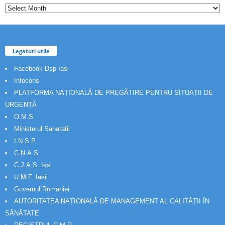
Legaturi utile
Facebook Dsp Iasi
Infocons
PLATFORMA NAȚIONALĂ DE PREGĂTIRE PENTRU SITUAȚII DE
URGENȚĂ
O.M.S
Ministerul Sanatatii
I.N.S.P.
C.N.A.S.
C.J.A.S. Iasi
U.M.F. Iasi
Guvernul Romaniei
AUTORITATEA NAȚIONALĂ DE MANAGEMENT AL CALITĂȚII ÎN
SĂNĂTATE