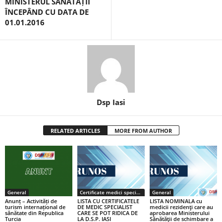
MINISTERUL SĂNĂTĂȚII
ÎNCEPÂND CU DATA DE
01.01.2016
Dsp Iasi
RELATED ARTICLES
MORE FROM AUTHOR
General
Certificate medici specialiști / primari
General
Anunț – Activități de
LISTA CU CERTIFICATELE
LISTA NOMINALA cu
turism internațional de
DE MEDIC SPECIALIST
medicii rezidenţi care au
sănătate din Republica
CARE SE POT RIDICA DE
aprobarea Ministerului
Turcia
LA D.S.P. IASI
Sănătăţii de schimbare a