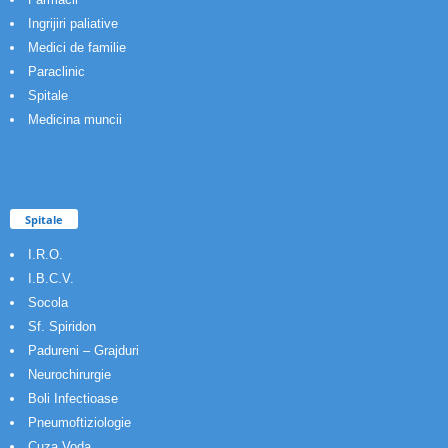
Ingrijiri paliative
Medici de familie
Paraclinic
Spitale
Medicina muncii
Spitale
I.R.O.
I.B.C.V.
Socola
Sf. Spiridon
Padureni – Grajduri
Neurochirurgie
Boli Infectioase
Pneumoftiziologie
Cuza Voda