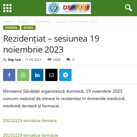
Home
General
Rezidențiat – sesiunea 19 noiembrie 2023
GENERAL
RUNOS
Rezidențiat – sesiunea 19
noiembrie 2023
By
Dsp Iasi
-
11.09.2023
5429
0
Ministerul Sănătății organizează duminică, 19 noiembrie 2023,
concurs național de intrare în rezidențiat în domeniile medicină,
medicină dentară și farmacie.
20231119-tematica-dentara
20231119-tematica-farmacie