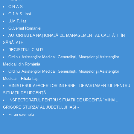
C.N.A.S.
C.J.A.S. Iasi
U.M.F. Iasi
Guvernul Romaniei
AUTORITATEA NAȚIONALĂ DE MANAGEMENT AL CALITĂȚII ÎN
SĂNĂTATE
REGISTRUL C.M.R.
Ordinul Asistenţilor Medicali Generalişti, Moaşelor şi Asistenţilor
Medicali din România
Ordinul Asistenţilor Medicali Generalişti, Moaşelor şi Asistenţilor
Medicali - Filiala Iași
MINISTERUL AFACERILOR INTERNE - DEPARTAMENTUL PENTRU
SITUAȚII DE URGENȚĂ
INSPECTORATUL PENTRU SITUAȚII DE URGENȚĂ “MIHAIL
GRIGORE STURZA” AL JUDETULUI IAȘI -
Fii un exemplu