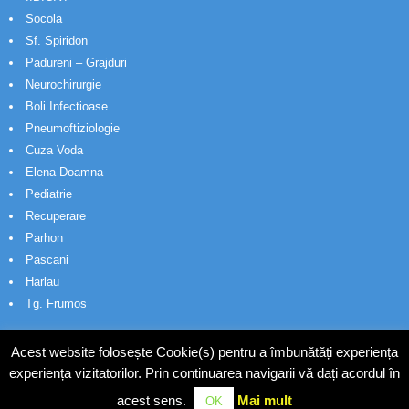
Socola
Sf. Spiridon
Padureni – Grajduri
Neurochirurgie
Boli Infectioase
Pneumoftiziologie
Cuza Voda
Elena Doamna
Pediatrie
Recuperare
Parhon
Pascani
Harlau
Tg. Frumos
Acest website folosește Cookie(s) pentru a îmbunătăți experiența
experiența vizitatorilor. Prin continuarea navigarii vă dați acordul în
acest sens.
Mai mult
OK
© Wakatech