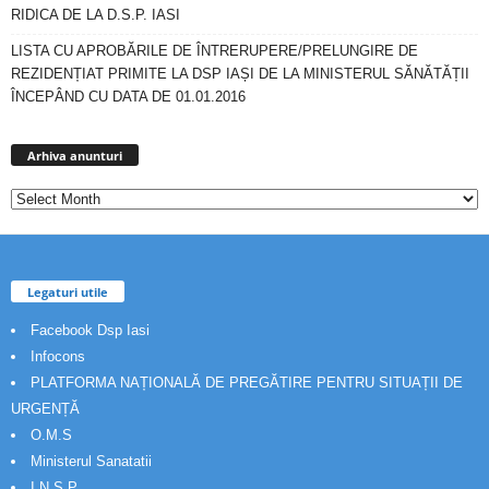
RIDICA DE LA D.S.P. IASI
LISTA CU APROBĂRILE DE ÎNTRERUPERE/PRELUNGIRE DE
REZIDENȚIAT PRIMITE LA DSP IAȘI DE LA MINISTERUL SĂNĂTĂȚII
ÎNCEPÂND CU DATA DE 01.01.2016
Arhiva
anunturi
Arhiva anunturi
Legaturi utile
Facebook Dsp Iasi
Infocons
PLATFORMA NAȚIONALĂ DE PREGĂTIRE PENTRU SITUAȚII DE
URGENȚĂ
O.M.S
Ministerul Sanatatii
I.N.S.P.