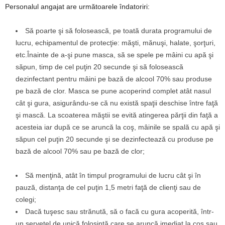
Personalul angajat are următoarele îndatoriri:
Să poarte şi să folosească, pe toată durata programului de
lucru, echipamentul de protecţie: măşti, mănuşi, halate, şorţuri,
etc.Înainte de a-şi pune masca, să se spele pe mâini cu apă şi
săpun, timp de cel puţin 20 secunde şi să folosească
dezinfectant pentru mâini pe bază de alcool 70% sau produse
pe bază de clor. Masca se pune acoperind complet atât nasul
cât şi gura, asigurându-se că nu există spaţii deschise între faţă
şi mască. La scoaterea măştii se evită atingerea părţii din faţă a
acesteia iar după ce se aruncă la coş, mâinile se spală cu apă şi
săpun cel puţin 20 secunde şi se dezinfectează cu produse pe
bază de alcool 70% sau pe bază de clor;
Să menţină, atât în timpul programului de lucru cât şi în
pauză, distanţa de cel puţin 1,5 metri faţă de clienţi sau de
colegi;
Dacă tuşesc sau strănută, să o facă cu gura acoperită, într-
un şerveţel de unică folosinţă care se aruncă imediat la coş sau