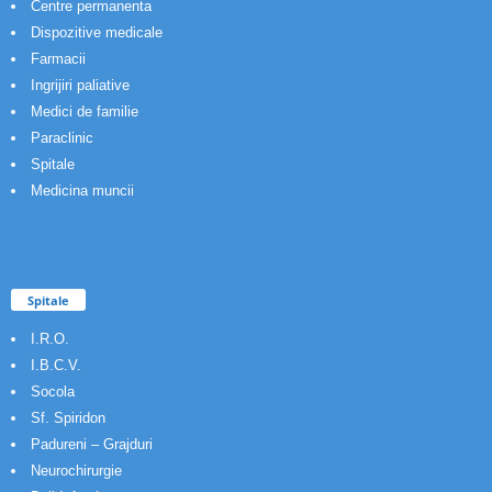
Centre permanenta
Dispozitive medicale
Farmacii
Ingrijiri paliative
Medici de familie
Paraclinic
Spitale
Medicina muncii
Spitale
I.R.O.
I.B.C.V.
Socola
Sf. Spiridon
Padureni – Grajduri
Neurochirurgie