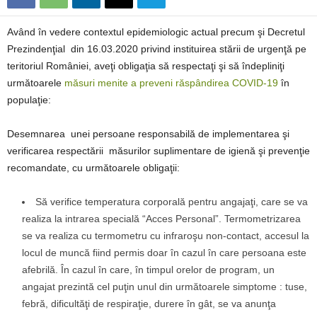
Având în vedere contextul epidemiologic actual precum şi Decretul
Prezindenţial din 16.03.2020 privind instituirea stării de urgenţă pe
teritoriul României, aveţi obligaţia să respectaţi şi să îndepliniţi
următoarele
măsuri menite a preveni răspândirea COVID-19
în
populaţie:
Desemnarea unei persoane responsabilă de implementarea şi
verificarea respectării măsurilor suplimentare de igienă şi prevenţie
recomandate, cu următoarele obligaţii:
Să verifice temperatura corporală pentru angajaţi, care se va
realiza la intrarea specială “Acces Personal”. Termometrizarea
se va realiza cu termometru cu infraroşu non-contact, accesul la
locul de muncă fiind permis doar în cazul în care persoana este
afebrilă. În cazul în care, în timpul orelor de program, un
angajat prezintă cel puţin unul din următoarele simptome : tuse,
febră, dificultăţi de respiraţie, durere în gât, se va anunţa