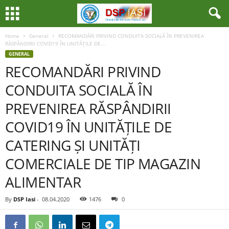
Home
General
RECOMANDĂRI PRIVIND CONDUITA SOCIALĂ ÎN PREVENIREA
RĂSPÂNDIRII COVID19 ÎN UNITĂȚILE DE...
GENERAL
RECOMANDĂRI PRIVIND
CONDUITA SOCIALĂ ÎN
PREVENIREA RĂSPÂNDIRII
COVID19 ÎN UNITĂȚILE DE
CATERING ȘI UNITĂȚI
COMERCIALE DE TIP MAGAZIN
ALIMENTAR
By
DSP Iasi
-
08.04.2020
1476
0