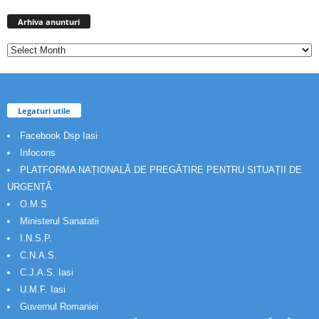
Arhiva
anunturi
Arhiva anunturi
Legaturi utile
Facebook Dsp Iasi
Infocons
PLATFORMA NAȚIONALĂ DE PREGĂTIRE PENTRU SITUAȚII DE
URGENȚĂ
O.M.S
Ministerul Sanatatii
I.N.S.P.
C.N.A.S.
C.J.A.S. Iasi
U.M.F. Iasi
Guvernul Romaniei