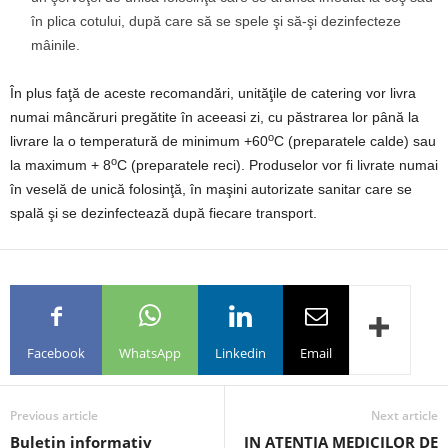
în plica cotului, după care să se spele şi să-şi dezinfecteze
mâinile.
În plus faţă de aceste recomandări, unităţile de catering vor livra
numai mâncăruri pregătite în aceeasi zi, cu păstrarea lor până la
o
livrare la o temperatură de minimum +60
C (preparatele calde) sau
o
la maximum + 8
C (preparatele reci). Produselor vor fi livrate numai
în veselă de unică folosinţă, în maşini autorizate sanitar care se
spală şi se dezinfectează după fiecare transport.
Facebook
WhatsApp
Linkedin
Email
Previous article
Next article
Buletin informativ
IN ATENTIA MEDICILOR DE