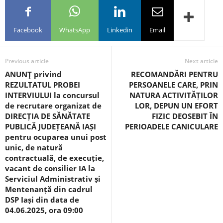
Facebook
WhatsApp
Linkedin
Email
Previous article
Next article
ANUNŢ privind
RECOMANDĂRI PENTRU
REZULTATUL PROBEI
PERSOANELE CARE, PRIN
INTERVIULUI la concursul
NATURA ACTIVITĂȚILOR
de recrutare organizat de
LOR, DEPUN UN EFORT
DIRECȚIA DE SĂNĂTATE
FIZIC DEOSEBIT ÎN
PUBLICĂ JUDEȚEANĂ IAȘI
PERIOADELE CANICULARE
pentru ocuparea unui post
unic, de natură
contractuală, de execuție,
vacant de consilier IA la
Serviciul Administrativ și
Mentenanță din cadrul
DSP Iași din data de
04.06.2025, ora 09:00