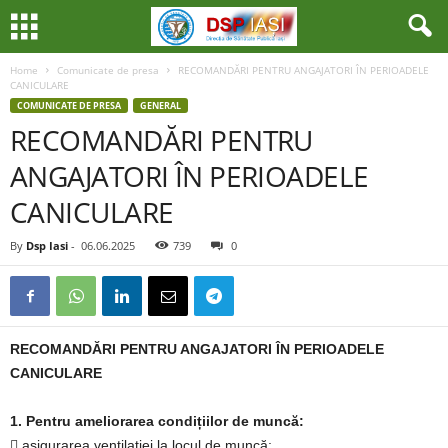
Home
Comunicate de presa
RECOMANDĂRI PENTRU ANGAJATORI ÎN PERIOADELE
CANICULARE
COMUNICATE DE PRESA
GENERAL
RECOMANDĂRI PENTRU
ANGAJATORI ÎN PERIOADELE
CANICULARE
By
Dsp Iasi
-
06.06.2025
739
0
RECOMANDĂRI PENTRU ANGAJATORI ÎN PERIOADELE
CANICULARE
1.
Pentru ameliorarea condițiilor de muncă:
 asigurarea ventilației la locul de muncă;