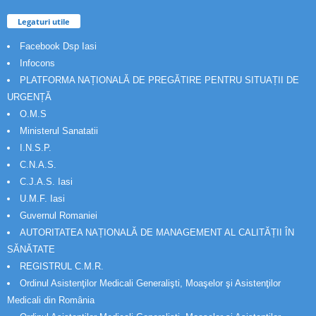
Legaturi utile
Facebook Dsp Iasi
Infocons
PLATFORMA NAȚIONALĂ DE PREGĂTIRE PENTRU SITUAȚII DE
URGENȚĂ
O.M.S
Ministerul Sanatatii
I.N.S.P.
C.N.A.S.
C.J.A.S. Iasi
U.M.F. Iasi
Guvernul Romaniei
AUTORITATEA NAȚIONALĂ DE MANAGEMENT AL CALITĂȚII ÎN
SĂNĂTATE
REGISTRUL C.M.R.
Ordinul Asistenţilor Medicali Generalişti, Moaşelor şi Asistenţilor
Medicali din România