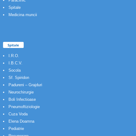
Paraclinic
Spitale
Medicina muncii
Spitale
I.R.O.
I.B.C.V.
Socola
Sf. Spiridon
Padureni – Grajduri
Neurochirurgie
Boli Infectioase
Pneumoftiziologie
Cuza Voda
Elena Doamna
Pediatrie
Recuperare