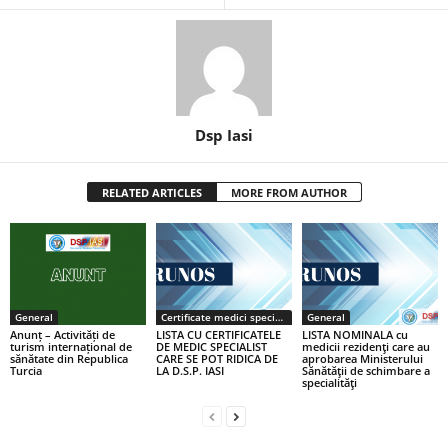
Dsp Iasi
RELATED ARTICLES
MORE FROM AUTHOR
General
Certificate medici specialiști / primari
General
Anunț – Activități de
LISTA CU CERTIFICATELE
LISTA NOMINALA cu
turism internațional de
DE MEDIC SPECIALIST
medicii rezidenţi care au
sănătate din Republica
CARE SE POT RIDICA DE
aprobarea Ministerului
Turcia
LA D.S.P. IASI
Sănătăţii de schimbare a
specialităţi