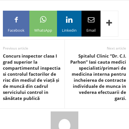
Facebook
WhatsApp
Linkedin
Email
Previous article
Next article
Concurs inspector clasa I
Spitalul Clinic “Dr. C.I.
grad superior la
Parhon” Iasi cauta medici
compartimentul inspectia
specialisti/primari de
si controlul factorilor de
medicina interna pentru
risc din mediul de viață și
incheierea de contracte
de muncă din cadrul
individuale de munca in
serviciului control in
vederea efectuarii de
sănătate publică
garzi.