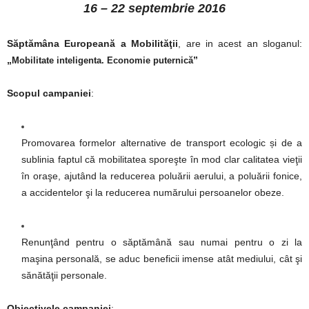
16 – 22 septembrie 2016
Săptămâna Europeană a Mobilităţii
,
are in acest an sloganul:
„
”
Mobilitate inteligenta. Economie puternică
Scopul campaniei
:
Promovarea formelor alternative de transport ecologic și de a
sublinia faptul că mobilitatea sporeşte în mod clar calitatea vieţii
în oraşe, ajutând la reducerea poluării aerului, a poluării fonice,
a accidentelor şi la reducerea numărului persoanelor obeze.
Renunţând pentru o săptămână sau numai pentru o zi la
maşina personală, se aduc beneficii imense atât mediului, cât şi
sănătăţii personale.
Obiectivele campaniei
: