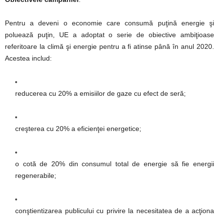
Pentru a deveni o economie care consumă puţină energie şi
poluează puţin, UE a adoptat o serie de obiective ambiţioase
referitoare la climă şi energie pentru a fi atinse până în anul 2020.
Acestea includ:
reducerea cu 20% a emisiilor de gaze cu efect de ser
ă
;
cre
ş
terea cu 20% a eficien
ţ
ei energetice;
o cot
ă
de 20% din consumul total de energie s
ă
fie energii
regenerabile;
conştientizarea
publicului cu privire la necesitatea de a ac
ţ
iona