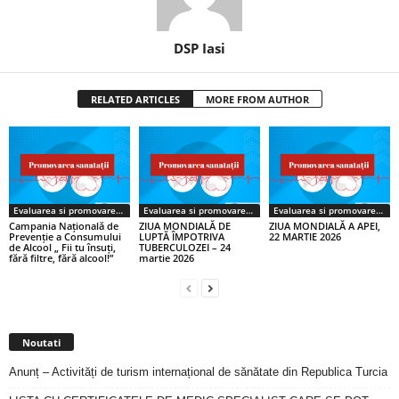
DSP Iasi
RELATED ARTICLES
MORE FROM AUTHOR
Evaluarea si promovare sanatate
Evaluarea si promovare sanatate
Evaluarea si promovare sanatate
Campania Națională de
ZIUA MONDIALĂ DE
ZIUA MONDIALĂ A APEI,
Prevenție a Consumului
LUPTĂ ÎMPOTRIVA
22 MARTIE 2026
de Alcool „ Fii tu însuți,
TUBERCULOZEI – 24
fără filtre, fără alcool!”
martie 2026
Noutati
Anunț – Activități de turism internațional de sănătate din Republica Turcia