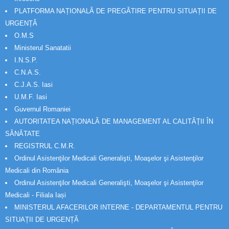
PLATFORMA NAȚIONALĂ DE PREGĂTIRE PENTRU SITUAȚII DE
URGENȚĂ
O.M.S
Ministerul Sanatatii
I.N.S.P.
C.N.A.S.
C.J.A.S. Iasi
U.M.F. Iasi
Guvernul Romaniei
AUTORITATEA NAȚIONALĂ DE MANAGEMENT AL CALITĂȚII ÎN
SĂNĂTATE
REGISTRUL C.M.R.
Ordinul Asistenţilor Medicali Generalişti, Moaşelor şi Asistenţilor
Medicali din România
Ordinul Asistenţilor Medicali Generalişti, Moaşelor şi Asistenţilor
Medicali - Filiala Iași
MINISTERUL AFACERILOR INTERNE - DEPARTAMENTUL PENTRU
SITUAȚII DE URGENȚĂ