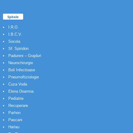
Spitale
I.R.O.
I.B.C.V.
Socola
Sf. Spiridon
Padureni – Grajduri
Neurochirurgie
Boli Infectioase
Pneumoftiziologie
Cuza Voda
Elena Doamna
Pediatrie
Recuperare
Parhon
Pascani
Harlau