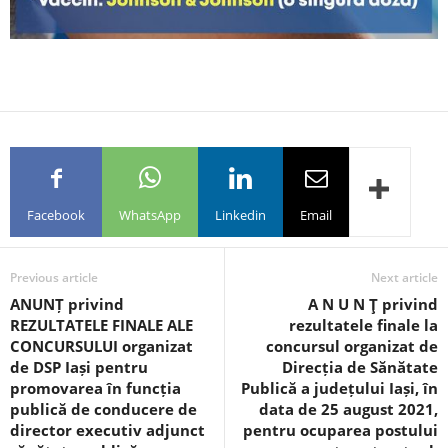
Facebook
WhatsApp
Linkedin
Email
Previous article
Next article
ANUNȚ privind
A N U N Ţ privind
REZULTATELE FINALE ALE
rezultatele finale la
CONCURSULUI organizat
concursul organizat de
de DSP Iași pentru
Direcția de Sănătate
promovarea în funcția
Publică a județului Iași, în
publică de conducere de
data de 25 august 2021,
director executiv adjunct
pentru ocuparea postului