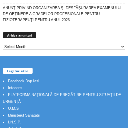
ANUNȚ PRIVIND ORGANIZAREA ŞI DESFĂŞURAREA EXAMENULUI
DE OBŢINERE A GRADELOR PROFESIONALE PENTRU
FIZIOTERAPEUŢI PENTRU ANUL 2026
Arhiva
anunturi
Arhiva anunturi
Legaturi utile
Facebook Dsp Iasi
Infocons
PLATFORMA NAȚIONALĂ DE PREGĂTIRE PENTRU SITUAȚII DE
URGENȚĂ
O.M.S
Ministerul Sanatatii
I.N.S.P.