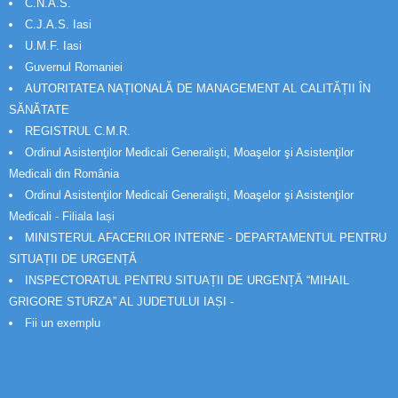
C.N.A.S.
C.J.A.S. Iasi
U.M.F. Iasi
Guvernul Romaniei
AUTORITATEA NAȚIONALĂ DE MANAGEMENT AL CALITĂȚII ÎN
SĂNĂTATE
REGISTRUL C.M.R.
Ordinul Asistenţilor Medicali Generalişti, Moaşelor şi Asistenţilor
Medicali din România
Ordinul Asistenţilor Medicali Generalişti, Moaşelor şi Asistenţilor
Medicali - Filiala Iași
MINISTERUL AFACERILOR INTERNE - DEPARTAMENTUL PENTRU
SITUAȚII DE URGENȚĂ
INSPECTORATUL PENTRU SITUAȚII DE URGENȚĂ “MIHAIL
GRIGORE STURZA” AL JUDETULUI IAȘI -
Fii un exemplu