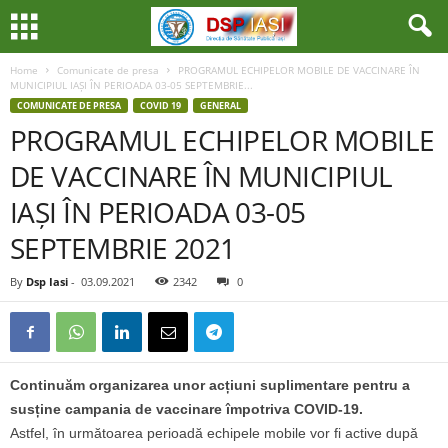
Home
Comunicate de presa
PROGRAMUL ECHIPELOR MOBILE DE VACCINARE ÎN
MUNICIPIUL IAȘI ÎN PERIOADA 03-05 SEPTEMBRIE...
COMUNICATE DE PRESA
COVID 19
GENERAL
PROGRAMUL ECHIPELOR MOBILE
DE VACCINARE ÎN MUNICIPIUL
IAȘI ÎN PERIOADA 03-05
SEPTEMBRIE 2021
By
Dsp Iasi
-
03.09.2021
2342
0
Continuăm organizarea unor acțiuni suplimentare pentru a
susține campania de vaccinare împotriva COVID-19.
Astfel, în următoarea perioadă echipele mobile vor fi active după