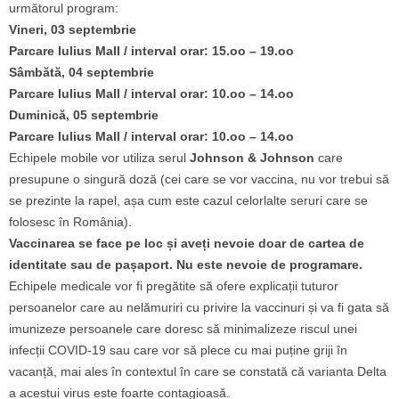
următorul program:
Vineri, 03 septembrie
Parcare Iulius Mall / interval orar: 15.oo – 19.oo
Sâmbătă, 04 septembrie
Parcare Iulius Mall / interval orar: 10.oo – 14.oo
Duminică, 05 septembrie
Parcare Iulius Mall / interval orar: 10.oo – 14.oo
Echipele mobile vor utiliza serul
Johnson & Johnson
care
presupune o singură doză (cei care se vor vaccina, nu vor trebui să
se prezinte la rapel, așa cum este cazul celorlalte seruri care se
folosesc în România).
Vaccinarea se face pe loc și aveți nevoie doar de cartea de
identitate sau de pașaport. Nu este nevoie de programare.
Echipele medicale vor fi pregătite să ofere explicații tuturor
persoanelor care au nelămuriri cu privire la vaccinuri și va fi gata să
imunizeze persoanele care doresc să minimalizeze riscul unei
infecții COVID-19 sau care vor să plece cu mai puține griji în
vacanță, mai ales în contextul în care se constată că varianta Delta
a acestui virus este foarte contagioasă.