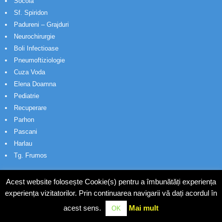
Socola
Sf. Spiridon
Padureni – Grajduri
Neurochirurgie
Boli Infectioase
Pneumoftiziologie
Cuza Voda
Elena Doamna
Pediatrie
Recuperare
Parhon
Pascani
Harlau
Tg. Frumos
Acest website folosește Cookie(s) pentru a îmbunătăți experiența
experiența vizitatorilor. Prin continuarea navigarii vă dați acordul în
acest sens.
Mai mult
OK
© Wakatech