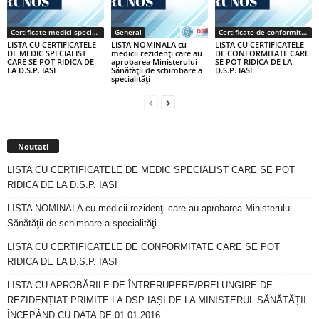
Certificate medici specialiști / primari
General
Certificate de conformitate
LISTA CU CERTIFICATELE
LISTA NOMINALA cu
LISTA CU CERTIFICATELE
DE MEDIC SPECIALIST
medicii rezidenţi care au
DE CONFORMITATE CARE
CARE SE POT RIDICA DE
aprobarea Ministerului
SE POT RIDICA DE LA
LA D.S.P. IASI
Sănătăţii de schimbare a
D.S.P. IASI
specialităţi
Noutati
LISTA CU CERTIFICATELE DE MEDIC SPECIALIST CARE SE POT
RIDICA DE LA D.S.P. IASI
LISTA NOMINALA cu medicii rezidenţi care au aprobarea Ministerului
Sănătăţii de schimbare a specialităţi
LISTA CU CERTIFICATELE DE CONFORMITATE CARE SE POT
RIDICA DE LA D.S.P. IASI
LISTA CU APROBĂRILE DE ÎNTRERUPERE/PRELUNGIRE DE
REZIDENȚIAT PRIMITE LA DSP IAȘI DE LA MINISTERUL SĂNĂTĂȚII
ÎNCEPÂND CU DATA DE 01.01.2016