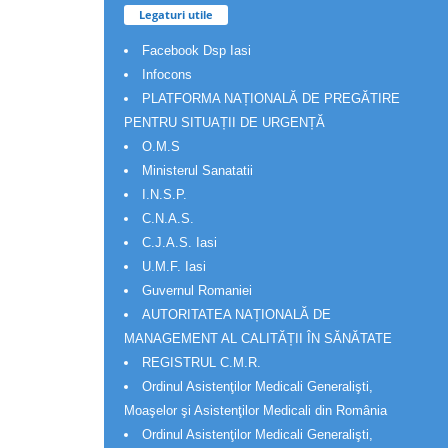
Legaturi utile
Facebook Dsp Iasi
Infocons
PLATFORMA NAȚIONALĂ DE PREGĂTIRE
PENTRU SITUAȚII DE URGENȚĂ
O.M.S
Ministerul Sanatatii
I.N.S.P.
C.N.A.S.
C.J.A.S. Iasi
U.M.F. Iasi
Guvernul Romaniei
AUTORITATEA NAȚIONALĂ DE
MANAGEMENT AL CALITĂȚII ÎN SĂNĂTATE
REGISTRUL C.M.R.
Ordinul Asistenţilor Medicali Generalişti,
Moaşelor şi Asistenţilor Medicali din România
Ordinul Asistenţilor Medicali Generalişti,