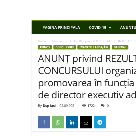
D
PAGINA PRINCIPALA
COVID-19
ANUNTU
S
P
Home
Concursuri
ANUNȚ privind REZULTATELE FINALE ALE CO
I
RUNOS
CONCURSURI
EXAMENE / ANGAJĂRI
GENERAL
a
ANUNȚ privind REZUL
s
i
CONCURSULUI organiza
promovarea în funcția
de director executiv a
By
Dsp Iasi
-
02.09.2021
1722
0