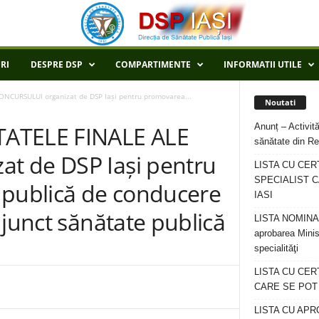
RI
DESPRE DSP
COMPARTIMENTE
INFORMATII UTILE
NCURSULUI organizat de DSP Iași pentru promovarea...
Noutati
Anunț – Activită
TATELE FINALE ALE
sănătate din Re
t de DSP Iași pentru
LISTA CU CER
SPECIALIST C
 publică de conducere
IASI
djunct sănătate publică
LISTA NOMINALA
aprobarea Minis
specialităţi
LISTA CU CE
CARE SE POT R
LISTA CU APR