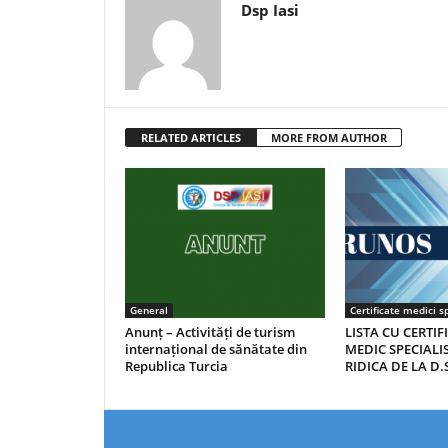
Dsp Iasi
RELATED ARTICLES
MORE FROM AUTHOR
General
Certificate medici sp
Anunț – Activități de turism
LISTA CU CERTIF
internațional de sănătate din
MEDIC SPECIALIS
Republica Turcia
RIDICA DE LA D.S