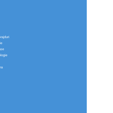
rajduri
ie
ase
logie
na