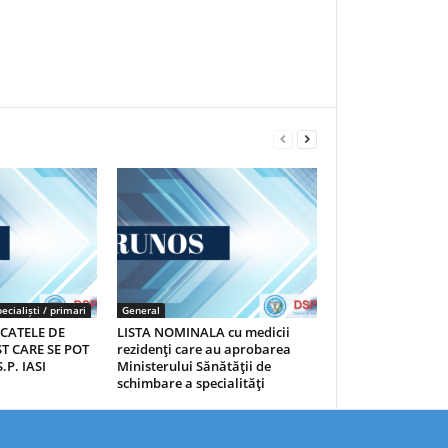
ecialiști / primari
General
ICATELE DE
LISTA NOMINALA cu medicii
T CARE SE POT
rezidenţi care au aprobarea
.P. IASI
Ministerului Sănătăţii de
schimbare a specialităţi