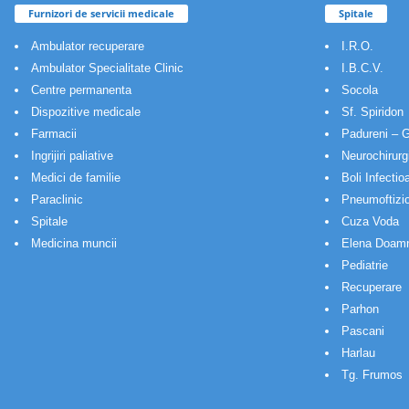
Furnizori de servicii medicale
Spitale
Ambulator recuperare
I.R.O.
Ambulator Specialitate Clinic
I.B.C.V.
Centre permanenta
Socola
Dispozitive medicale
Sf. Spiridon
Farmacii
Padureni – G
Ingrijiri paliative
Neurochirurg
Medici de familie
Boli Infectio
Paraclinic
Pneumoftizio
Spitale
Cuza Voda
Medicina muncii
Elena Doam
Pediatrie
Recuperare
Parhon
Pascani
Harlau
Tg. Frumos