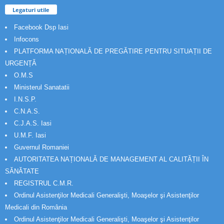
Legaturi utile
Facebook Dsp Iasi
Infocons
PLATFORMA NAȚIONALĂ DE PREGĂTIRE PENTRU SITUAȚII DE
URGENȚĂ
O.M.S
Ministerul Sanatatii
I.N.S.P.
C.N.A.S.
C.J.A.S. Iasi
U.M.F. Iasi
Guvernul Romaniei
AUTORITATEA NAȚIONALĂ DE MANAGEMENT AL CALITĂȚII ÎN
SĂNĂTATE
REGISTRUL C.M.R.
Ordinul Asistenţilor Medicali Generalişti, Moaşelor şi Asistenţilor
Medicali din România
Ordinul Asistenţilor Medicali Generalişti, Moaşelor şi Asistenţilor