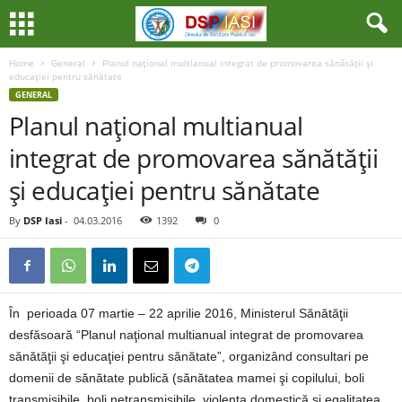
Home
General
Planul naţional multianual integrat de promovarea sănătăţii şi
educaţiei pentru sănătate
GENERAL
Planul naţional multianual
integrat de promovarea sănătăţii
şi educaţiei pentru sănătate
By
DSP Iasi
-
04.03.2016
1392
0
În perioada 07 martie – 22 aprilie 2016, Ministerul Sănătăţii
desfăsoară “Planul naţional multianual integrat de promovarea
sănătăţii şi educaţiei pentru sănătate”, organizând consultari pe
domenii de sănătate publică (sănătatea mamei şi copilului, boli
transmisibile, boli netransmisibile, violenţa domestică si egalitatea