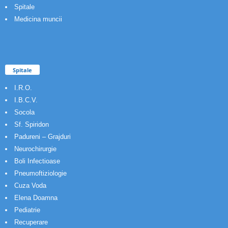
Spitale
Medicina muncii
Spitale
I.R.O.
I.B.C.V.
Socola
Sf. Spiridon
Padureni – Grajduri
Neurochirurgie
Boli Infectioase
Pneumoftiziologie
Cuza Voda
Elena Doamna
Pediatrie
Recuperare