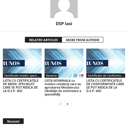
DSP Iasi
RELATED ARTICLES
MORE FROM AUTHOR
Certificate medici specialiști / primari
General
Certificate de conformitate
LISTA CU CERTIFICATELE
LISTA NOMINALA cu
LISTA CU CERTIFICATELE
DE MEDIC SPECIALIST
medicii rezidenţi care au
DE CONFORMITATE CARE
CARE SE POT RIDICA DE
aprobarea Ministerului
SE POT RIDICA DE LA
LA D.S.P. IASI
Sănătăţii de schimbare a
D.S.P. IASI
specialităţi
Noutati