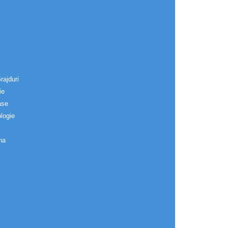
rajduri
ie
ase
logie
na