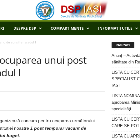
RI
DESPRE DSP
COMPARTIMENTE
INFORMATII UTILE
nd de consilier gradul I
Noutati
Anunț – Activită
ocuparea unui post
sănătate din Re
dul I
LISTA CU CER
SPECIALIST C
IASI
LISTA NOMINALA
aprobarea Minis
specialităţi
LISTA CU CE
rganizează concurs pentru ocuparea următorului
CARE SE POT R
tituției noastre
1 post temporar vacant de
tul buget.
LISTA CU APR