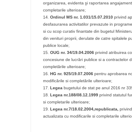
organizarea, evidenta şi raportarea angajamentel
completarile ulterioare;
Ordinul MS nr. 1.031/15.07.2010
privind a
desfasurarea activitatilor prevazute in programe
si cu scop curativ finantate din bugetul Ministeru
din venituri proprii, derulate de catre spitalele p
publice locale;
OUG nr. 34/19.04.2006
privind atribuirea co
concesiune de lucrări publice si a contractelor d
completările ulterioare;
HG nr. 925/19.07.2006
pentru aprobarea no
modificările si completările ulterioare;
Legea
bugetului de stat pe anul 2016 nr 3
Legea nr.188/08.12.1999
privind statutul fu
si completarile ulterioare;
Legea nr.7/18.02.2004,republicata,
privind
actualizata cu modificarile si completarile ulteri