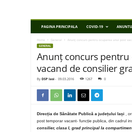
D
PAGINA PRINCIPALA
COVID-19
ANUNTU
S
P
Home
General
Anunț concurs pentru ocuparea unui post vaca
I
GENERAL
a
Anunț concurs pentru 
s
i
vacand de consilier gra
By
DSP Iasi
-
09.03.2016
1267
0
Direcția de Sănătate Publică a județului Iași
, o
post temporar vacant- funcție publica, din cadrul ins
consilier, clasa I, grad principal la compartimen