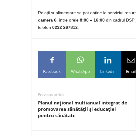
Relații suplimentare se pot obține la serviciul res
camera 6
, între orele
8:00 – 16:00
din cadrul DSP j
telefon
0232 267812
.
Facebook
WhatsApp
Linkedin
Email
Previous article
Planul naţional multianual integrat de
promovarea sănătăţii şi educaţiei
pentru sănătate