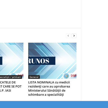
ecialiști / primari
General
ICATELE DE
LISTA NOMINALA cu medicii
T CARE SE POT
rezidenţi care au aprobarea
.P. IASI
Ministerului Sănătăţii de
schimbare a specialităţi