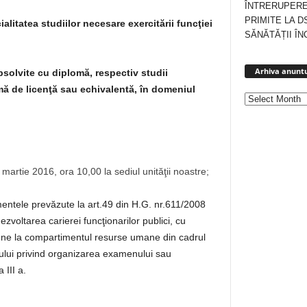
ÎNTRERUPERE
PRIMITE LA D
alitatea studiilor necesare exercitării funcţiei
SĂNĂTĂȚII ÎN
Arhiva anuntu
bsolvite cu diplomă, respectiv studii
mă de licenţă sau echivalentă, în domeniul
artie 2016, ora 10,00 la sediul unităţii noastre;
entele prevăzute la art.49 din H.G. nr.611/2008
voltarea carierei funcţionarilor publici, cu
epune la compartimentul resurse umane din cadrul
unţului privind organizarea examenului sau
 III a.