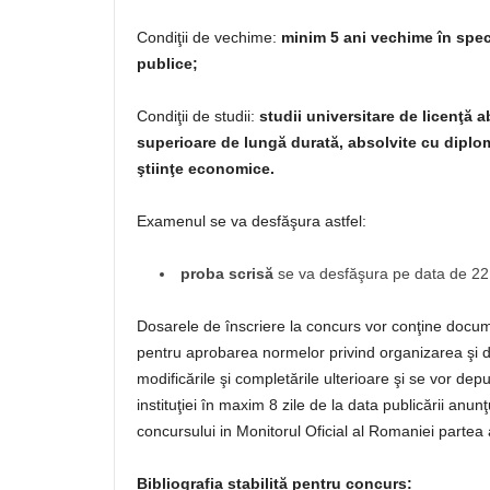
Condiţii de vechime:
minim 5 ani vechime în speci
publice;
Condiţii de studii:
studii universitare de licen
ţă a
superioare de lungă durată, absolvite cu diplo
ştiinţe economice.
Examenul se va desfăşura astfel:
proba scrisă
se va desfăşura pe data de 22 m
Dosarele de înscriere la concurs vor conţine docum
pentru aprobarea normelor privind organizarea şi dez
modificările şi completările ulterioare şi se vor d
instituţiei în maxim 8 zile de la data publicării an
concursului in Monitorul Oficial al Romaniei partea a
Bibliografia stabilit
ă pentru concurs: