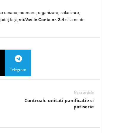
urse umane, normare, organizare, salarizare,
udeț Iași,
str.Vasile Conta nr. 2-4
si la nr. de
Telegram
Next article
Controale unitati panificatie si
patiserie