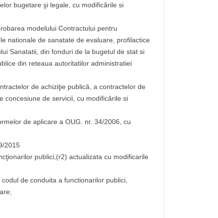
or bugetare şi legale, cu modificările si
probarea modelului Contractului pentru
le nationale de sanatate de evaluare, profilactice
lui Sanatatii, din fonduri de la bugetul de stat si
ublice din reteaua autoritatilor administratiei
ntractelor de achiziţie publică, a contractelor de
e concesiune de servicii, cu modificările si
rmelor de aplicare a OUG. nr. 34/2006, cu
39/2015
ncţionarilor publici,(r2) actualizata cu modificarile
 codul de conduita a functionarilor publici,
oare;