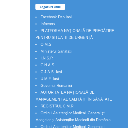
Legaturi utile
Facebook Dsp Iasi
Infocons
PLATFORMA NAȚIONALĂ DE PREGĂTIRE
PENTRU SITUAȚII DE URGENȚĂ
O.M.S
Ministerul Sanatatii
I.N.S.P.
C.N.A.S.
C.J.A.S. Iasi
U.M.F. Iasi
Guvernul Romaniei
AUTORITATEA NAȚIONALĂ DE
MANAGEMENT AL CALITĂȚII ÎN SĂNĂTATE
REGISTRUL C.M.R.
Ordinul Asistenţilor Medicali Generalişti,
Moaşelor şi Asistenţilor Medicali din România
Ordinul Asistenţilor Medicali Generalişti,