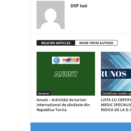
DSP Iasi
RELATED ARTICLES
MORE FROM AUTHOR
General
Certificate medici sp
Anunț – Activități de turism
LISTA CU CERTIF
internațional de sănătate din
MEDIC SPECIALIS
Republica Turcia
RIDICA DE LA D.S