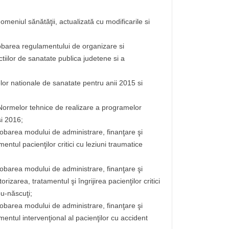
omeniul sănătăţii, actualizată cu modificarile si
obarea regulamentului de organizare si
ectiilor de sanatate publica judetene si a
r nationale de sanatate pentru anii 2015 si
Normelor tehnice de realizare a programelor
si 2016;
robarea modului de administrare, finanţare şi
entul pacienţilor critici cu leziuni traumatice
robarea modului de administrare, finanţare şi
izarea, tratamentul şi îngrijirea pacienţilor critici
ou-născuţi;
robarea modului de administrare, finanţare şi
mentul intervenţional al pacienţilor cu accident