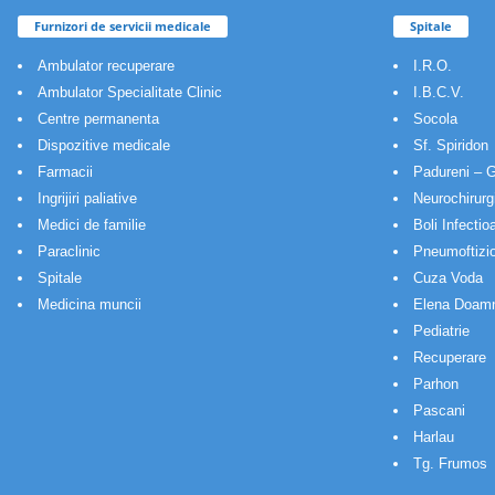
Furnizori de servicii medicale
Spitale
Ambulator recuperare
I.R.O.
Ambulator Specialitate Clinic
I.B.C.V.
Centre permanenta
Socola
Dispozitive medicale
Sf. Spiridon
Farmacii
Padureni – G
Ingrijiri paliative
Neurochirurg
Medici de familie
Boli Infectio
Paraclinic
Pneumoftizio
Spitale
Cuza Voda
Medicina muncii
Elena Doam
Pediatrie
Recuperare
Parhon
Pascani
Harlau
Tg. Frumos