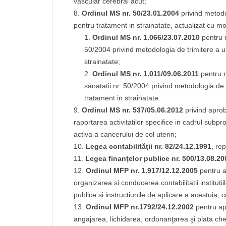
vascular cerebral acut;
Ordinul MS nr. 50/23.01.2004
privind metodo
pentru tratament in strainatate, actualizat cu mod
Ordinul MS nr. 1.066/23.07.2010
pentru 
50/2004 privind metodologia de trimitere a u
strainatate;
Ordinul MS nr. 1.011/09.06.2011
pentru 
sanatatii nr. 50/2004 privind metodologia de 
tratament in strainatate.
Ordinul MS nr. 537/05.06.2012
privind apro
raportarea activitatilor specifice in cadrul sub
activa a cancerului de col uterin;
Legea contabilităţii nr. 82/24.12.1991
, re
Legea finanţelor publice nr. 500/13.08.20
Ordinul MFP nr. 1.917/12.12.2005
pentru 
organizarea si conducerea contabilitatii institutiil
publice si instructiunile de aplicare a acestuia, c
Ordinul MFP nr.1792/24.12.2002
pentru ap
angajarea, lichidarea, ordonanţarea şi plata cheltu