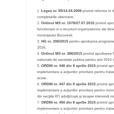
Legea nr. 95/14.04.2006
privind reforma în d
completarile ulterioare;
Ordinul MS nr. 1078/27.07.2010
privind apr
functionare si a structurii organizatorice ale dir
municipiului Bucuresti;
HG nr. 206/2015
pentru aprobarea programelo
2016;
Ordinul MS nr. 386/2015
privind aprobarea 
nationale de sanatate publica pentru anii 2015 
ORDIN nr. 446 din 8 aprilie 2015
privind ap
implementare a acţiunilor prioritare pentru tratam
acute;
ORDIN nr. 447 din 8 aprilie 2015
privind ap
implementare a acţiunilor prioritare pentru monitor
din secţiile ATI adulţi/copii şi terapie intensivă n
ORDIN nr. 450 din 8 aprilie 2015
privind ap
implementare a acţiunilor prioritare pentru trata