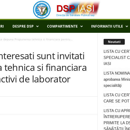
RI
DESPRE DSP
COMPARTIMENTE
INFORMATII UTILE
 sa depuna Propunerea tehnica si financiara pentru...
Noutati
LISTA CU CER
teresati sunt invitati
SPECIALIST C
tehnica si financiara
IASI
LISTA NOMINALA
ctivi de laborator
aprobarea Minis
specialităţi
LISTA CU CE
CARE SE POT R
LISTA CU APR
ÎNTRERUPERE
PRIMITE LA D
SĂNĂTĂȚII ÎN