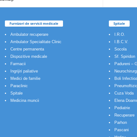
Furnizori de servicii medicale
Spitale
Ambulator recuperare
I.R.O.
Ambulator Specialitate Clinic
I.B.C.V.
Centre permanenta
Socola
Dispozitive medicale
Sf. Spiridon
Farmacii
Padureni – G
Ingrijiri paliative
Neurochirurg
Medici de familie
Boli Infectio
Paraclinic
Pneumoftizio
Spitale
Cuza Voda
Medicina muncii
Elena Doam
Pediatrie
Recuperare
Parhon
Pascani