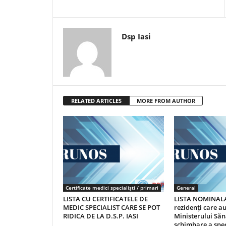
Dsp Iasi
RELATED ARTICLES
MORE FROM AUTHOR
Certificate medici specialiști / primari
General
LISTA CU CERTIFICATELE DE
LISTA NOMINALA
MEDIC SPECIALIST CARE SE POT
rezidenţi care 
RIDICA DE LA D.S.P. IASI
Ministerului Săn
schimbare a spec