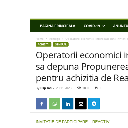
D
PAGINA PRINCIPALA
COVID-19
ANUNTU
S
P
Home
Achiziții
Operatorii economici interesati sunt invitati
I
ACHIZIȚII
GENERAL
a
Operatorii economici in
s
i
sa depuna Propunerea 
pentru achizitia de Rea
By
Dsp Iasi
-
20.11.2023
1002
0
INVITATIE DE PARTICIPARE – REACTIVI