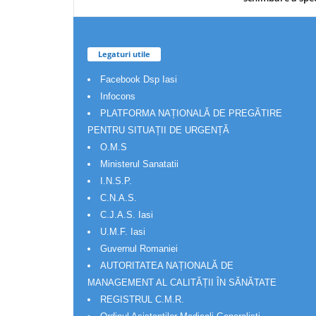
Legaturi utile
Facebook Dsp Iasi
Infocons
PLATFORMA NAȚIONALĂ DE PREGĂTIRE
PENTRU SITUAȚII DE URGENȚĂ
O.M.S
Ministerul Sanatatii
I.N.S.P.
C.N.A.S.
C.J.A.S. Iasi
U.M.F. Iasi
Guvernul Romaniei
AUTORITATEA NAȚIONALĂ DE
MANAGEMENT AL CALITĂȚII ÎN SĂNĂTATE
REGISTRUL C.M.R.