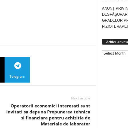
ANUNȚ PRIVI
DESFĂŞURARE
GRADELOR P
FIZIOTERAPEU
Arhiva anuntu
Telegram
Next article
Operatorii economici interesati sunt
invitati sa depuna Propunerea tehnica
si financiara pentru achizitia de
Materiale de laborator