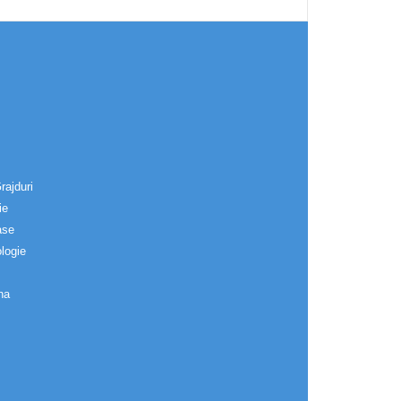
rajduri
ie
ase
logie
na