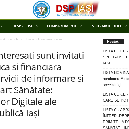
RI
DESPRE DSP
COMPARTIMENTE
INFORMATII UTILE
sa depuna oferta tehnica si financiara pentru...
Noutati
LISTA CU CER
teresati sunt invitati
SPECIALIST C
ca si financiara
IASI
LISTA NOMINALA
rvicii de informare si
aprobarea Minis
specialităţi
mart Sănătate:
LISTA CU CE
or Digitale ale
CARE SE POT R
ublică Iași
LISTA CU APR
ÎNTRERUPERE
PRIMITE LA D
SĂNĂTĂȚII ÎN