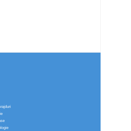
rajduri
ie
ase
logie