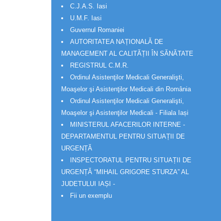
C.J.A.S. Iasi
U.M.F. Iasi
Guvernul Romaniei
AUTORITATEA NAȚIONALĂ DE
MANAGEMENT AL CALITĂȚII ÎN SĂNĂTATE
REGISTRUL C.M.R.
Ordinul Asistenţilor Medicali Generalişti,
Moaşelor şi Asistenţilor Medicali din România
Ordinul Asistenţilor Medicali Generalişti,
Moaşelor şi Asistenţilor Medicali - Filiala Iași
MINISTERUL AFACERILOR INTERNE -
DEPARTAMENTUL PENTRU SITUAȚII DE
URGENȚĂ
INSPECTORATUL PENTRU SITUAȚII DE
URGENȚĂ “MIHAIL GRIGORE STURZA” AL
JUDETULUI IAȘI -
Fii un exemplu