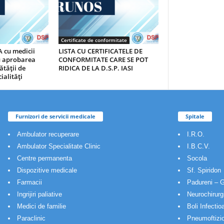
Certificate de conformitate
 cu medicii
LISTA CU CERTIFICATELE DE
au aprobarea
CONFORMITATE CARE SE POT
ătăţii de
RIDICA DE LA D.S.P. IASI
ialităţi
Furnizori de servicii medicale
Spitale
Ambulator recuperare
I.R.O.
Ambulator Specialitate Clinic
I.B.C.V.
Centre permanenta
Socola
Dispozitive medicale
Sf. Spiridon
Farmacii
Padureni – G
Ingrijiri paliative
Neurochirurg
Medici de familie
Boli Infectio
Paraclinic
Pneumoftizio