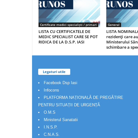
Certificate medici specialiști / primari
General
LISTA CU CERTIFICATELE DE
LISTA NOMINALA
MEDIC SPECIALIST CARE SE POT
rezidenţi care 
RIDICA DE LA D.S.P. IASI
Ministerului Săn
schimbare a spec
Legaturi utile
Facebook Dsp Iasi
Infocons
PLATFORMA NAȚIONALĂ DE PREGĂTIRE
PENTRU SITUAȚII DE URGENȚĂ
O.M.S
Ministerul Sanatatii
I.N.S.P.
C.N.A.S.