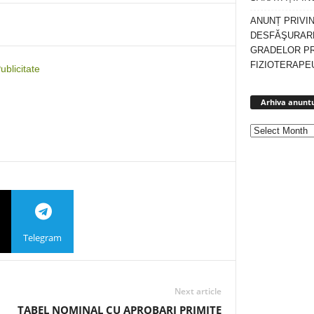
ANUNȚ PRIVI
DESFĂŞURARE
GRADELOR P
FIZIOTERAPEU
blicitate
Arhiva anuntu
Telegram
Next article
TABEL NOMINAL CU APROBARI PRIMITE