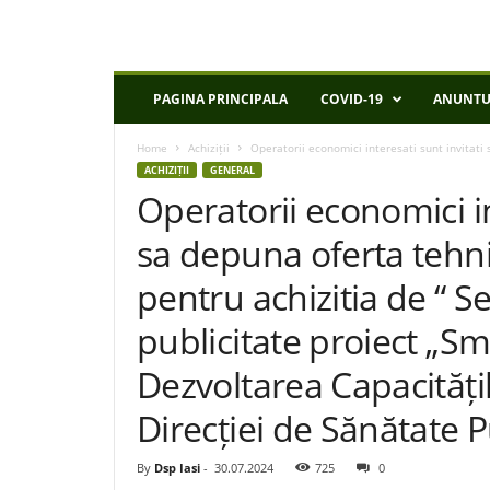
D
PAGINA PRINCIPALA
COVID-19
ANUNTU
S
P
Home
Achiziții
Operatorii economici interesati sunt invitati 
I
ACHIZIȚII
GENERAL
a
Operatorii economici in
s
i
sa depuna oferta tehni
pentru achizitia de “ Se
publicitate proiect „S
Dezvoltarea Capacitățil
Direcției de Sănătate P
By
Dsp Iasi
-
30.07.2024
725
0