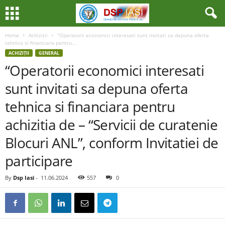
Home
Achiziții
“Operatorii economici interesati sunt invitati sa depuna oferta
tehnica si financiara pentru...
ACHIZIȚII
GENERAL
“Operatorii economici interesati
sunt invitati sa depuna oferta
tehnica si financiara pentru
achizitia de – “Servicii de curatenie
Blocuri ANL”, conform Invitatiei de
participare
By
Dsp Iasi
-
11.06.2024
557
0