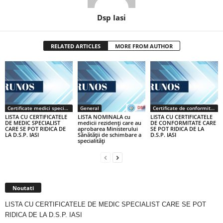
Dsp Iasi
RELATED ARTICLES
MORE FROM AUTHOR
Certificate medici specialiști / primari
General
Certificate de conformitate
LISTA CU CERTIFICATELE
LISTA NOMINALA cu
LISTA CU CERTIFICATELE
DE MEDIC SPECIALIST
medicii rezidenţi care au
DE CONFORMITATE CARE
CARE SE POT RIDICA DE
aprobarea Ministerului
SE POT RIDICA DE LA
LA D.S.P. IASI
Sănătăţii de schimbare a
D.S.P. IASI
specialităţi
Noutati
LISTA CU CERTIFICATELE DE MEDIC SPECIALIST CARE SE POT
RIDICA DE LA D.S.P. IASI