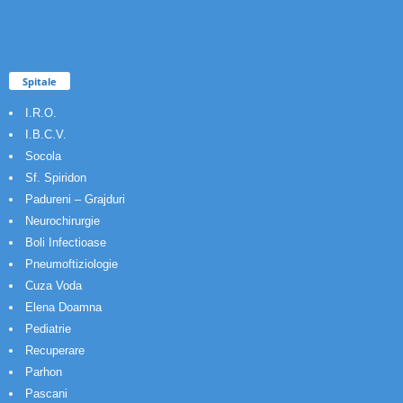
Spitale
I.R.O.
I.B.C.V.
Socola
Sf. Spiridon
Padureni – Grajduri
Neurochirurgie
Boli Infectioase
Pneumoftiziologie
Cuza Voda
Elena Doamna
Pediatrie
Recuperare
Parhon
Pascani