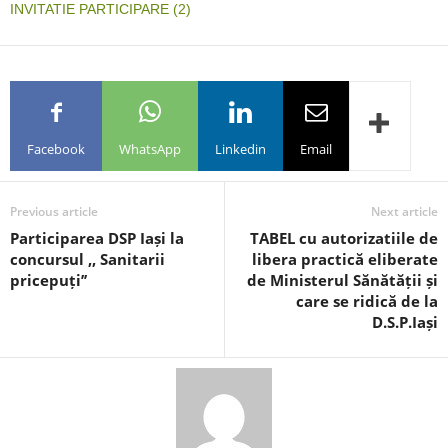
INVITATIE PARTICIPARE (2)
Facebook
WhatsApp
Linkedin
Email
Previous article
Next article
Participarea DSP Iași la
TABEL cu autorizatiile de
concursul ,, Sanitarii
libera practică eliberate
pricepuți’’
de Ministerul Sănătății și
care se ridică de la
D.S.P.Iași