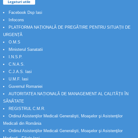
Legaturi utile
Facebook Dsp Iasi
Infocons
PLATFORMA NAȚIONALĂ DE PREGĂTIRE PENTRU SITUAȚII DE
URGENȚĂ
O.M.S
Ministerul Sanatatii
I.N.S.P.
C.N.A.S.
C.J.A.S. Iasi
U.M.F. Iasi
Guvernul Romaniei
AUTORITATEA NAȚIONALĂ DE MANAGEMENT AL CALITĂȚII ÎN
SĂNĂTATE
REGISTRUL C.M.R.
Ordinul Asistenţilor Medicali Generalişti, Moaşelor şi Asistenţilor
Medicali din România
Ordinul Asistenţilor Medicali Generalişti, Moaşelor şi Asistenţilor