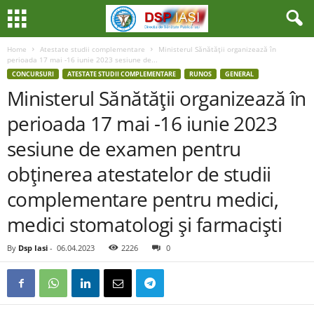
Home
Atestate studii complementare
Ministerul Sănătăţii organizează în
perioada 17 mai -16 iunie 2023 sesiune de...
CONCURSURI
ATESTATE STUDII COMPLEMENTARE
RUNOS
GENERAL
Ministerul Sănătăţii organizează în
perioada 17 mai -16 iunie 2023
sesiune de examen pentru
obţinerea atestatelor de studii
complementare pentru medici,
medici stomatologi şi farmacişti
By
Dsp Iasi
-
06.04.2023
2226
0