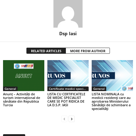
Dsp Iasi
RELATED ARTICLES
MORE FROM AUTHOR
General
Certificate medici specialiști / primari
General
Anunț – Activități de
LISTA CU CERTIFICATELE
LISTA NOMINALA cu
turism internațional de
DE MEDIC SPECIALIST
medicii rezidenţi care au
sănătate din Republica
CARE SE POT RIDICA DE
aprobarea Ministerului
Turcia
LA D.S.P. IASI
Sănătăţii de schimbare a
specialităţi