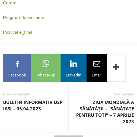
Cerere
Program-de-inscriere
Publicație_final
Facebook
WhatsApp
Linkedin
Email
Previous article
Next article
BULETIN INFORMATIV DSP
ZIUA MONDIALĂ A
IAȘI – 05.04.2023
SĂNĂTĂŢII – ”SĂNĂTATE
PENTRU TOȚI” – 7 APRILIE
2023