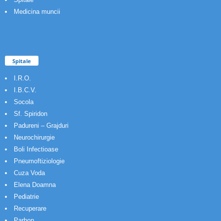
Medicina muncii
Spitale
I.R.O.
I.B.C.V.
Socola
Sf. Spiridon
Padureni – Grajduri
Neurochirurgie
Boli Infectioase
Pneumoftiziologie
Cuza Voda
Elena Doamna
Pediatrie
Recuperare
Parhon