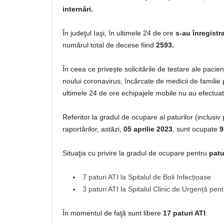
internări.
În judeţul Iaşi, în ultimele 24 de ore
s-au înregistr
numărul total de decese fiind
2593.
În ceea ce privește solicitările de testare ale paci
noului coronavirus, încărcate de medicii de familie
ultimele 24 de ore echipajele mobile nu au efe
Referitor la gradul de ocupare al paturilor (inclusi
raportărilor, astăzi,
05 aprilie 2023
, sunt ocupate
9
Situaţia cu privire la gradul de ocupare pentru
patu
7 paturi ATI la Spitalul de Boli Infecțioase
3 paturi ATI la Spitalul Clinic de Urgență pen
În momentul de faţă sunt libere
17 paturi ATI
: