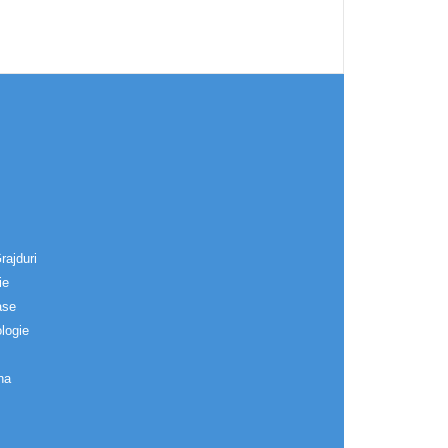
rajduri
ie
ase
logie
na