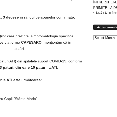
ÎNTRERUPERE
PRIMITE LA D
SĂNĂTĂȚII ÎN
at 3 decese
în rândul persoanelor confirmate,
Arhiva anuntu
enţilor care prezintă simptomatologie specifică
 pe platforma
CAPESARO,
menționăm că în
ctuat testări.
v paturi ATI) din spitalele suport COVID-19, conform
3 paturi,
din care 10 paturi la ATI.
rile ATI
este următoarea:
tru Copii “Sfânta Maria”