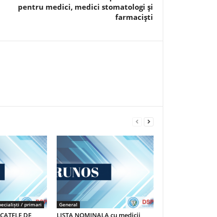
pentru medici, medici stomatologi şi
farmacişti
ecialiști / primari
General
ICATELE DE
LISTA NOMINALA cu medicii