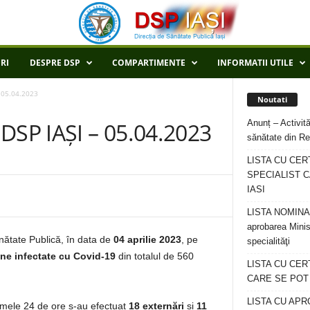
RI
DESPRE DSP
COMPARTIMENTE
INFORMATII UTILE
 05.04.2023
Noutati
Anunț – Activită
SP IAȘI – 05.04.2023
sănătate din Re
LISTA CU CER
SPECIALIST C
IASI
LISTA NOMINALA
aprobarea Minis
ănătate Publică, în data de
04 aprilie 2023
, pe
specialităţi
ne infectate cu Covid-19
din totalul de 560
LISTA CU CE
CARE SE POT R
LISTA CU APR
ltimele 24 de ore s-au efectuat
18 externări
și
11