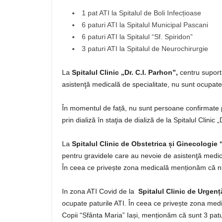
1 pat ATI la Spitalul de Boli Infecțioase
6 paturi ATI la Spitalul Municipal Pascani
6 paturi ATI la Spitalul “Sf. Spiridon”
3 paturi ATI la Spitalul de Neurochirurgie
La
Spitalul Clinic „Dr. C.I. Parhon”,
centru suport
asistenţă medicală de specialitate, nu sunt ocupate 
În momentul de față, nu sunt persoane confirmate
prin dializă în staţia de dializă de la Spitalul Clinic „
La
Spitalul Clinic de Obstetrica și Ginecologie
pentru gravidele care au nevoie de asistenţă medica
În ceea ce privește zona medicală menționăm că nu
In zona ATI Covid de la
Spitalul Clinic de Urgenț
ocupate paturile ATI. În ceea ce privește zona medi
Copii “Sfânta Maria” Iași, menționăm că sunt 3 pat