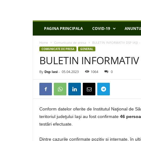
D
PAGINA PRINCIPALA
COVID-19
ANUNTU
S
P
Home
Comunicate de presa
BULETIN INFORMATIV DSP IAȘI –
I
COMUNICATE DE PRESA
GENERAL
a
BULETIN INFORMATIV D
s
i
By
Dsp Iasi
-
05.04.2023
1064
0
Conform datelor oferite de Institutul Naţional de S
teritoriul judeţului Iaşi au fost confirmate
46 persoa
testări efectuate.
Dintre cazurile confirmate pozitiv și internate, în u