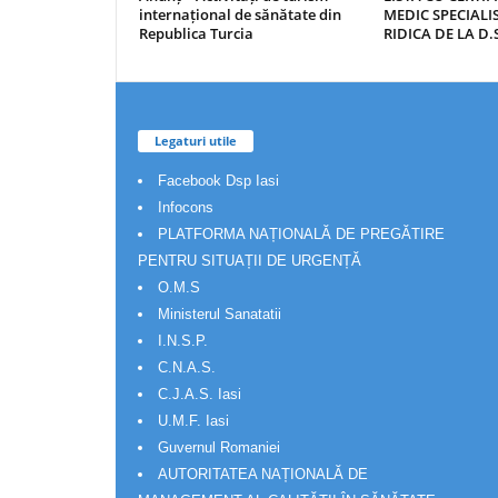
internațional de sănătate din
MEDIC SPECIALIS
Republica Turcia
RIDICA DE LA D.S
Legaturi utile
Facebook Dsp Iasi
Infocons
PLATFORMA NAȚIONALĂ DE PREGĂTIRE
PENTRU SITUAȚII DE URGENȚĂ
O.M.S
Ministerul Sanatatii
I.N.S.P.
C.N.A.S.
C.J.A.S. Iasi
U.M.F. Iasi
Guvernul Romaniei
AUTORITATEA NAȚIONALĂ DE