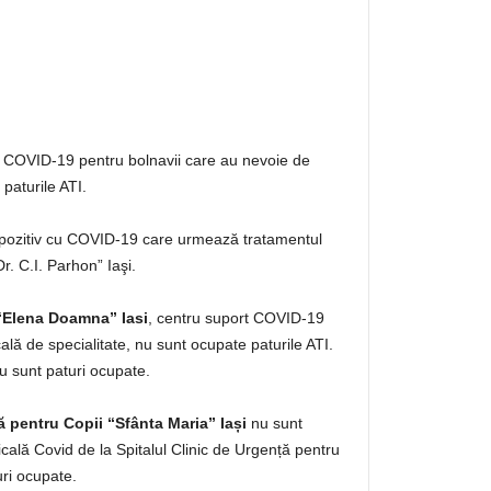
 COVID-19 pentru bolnavii care au nevoie de
paturile ATI.
 pozitiv cu COVID-19 care urmează tratamentul
Dr. C.I. Parhon” Iaşi.
 “Elena Doamna” Iasi
, centru suport COVID-19
lă de specialitate, nu sunt ocupate paturile ATI.
 sunt paturi ocupate.
ă pentru Copii “Sfânta Maria” Iași
nu sunt
cală Covid de la Spitalul Clinic de Urgență pentru
uri ocupate.