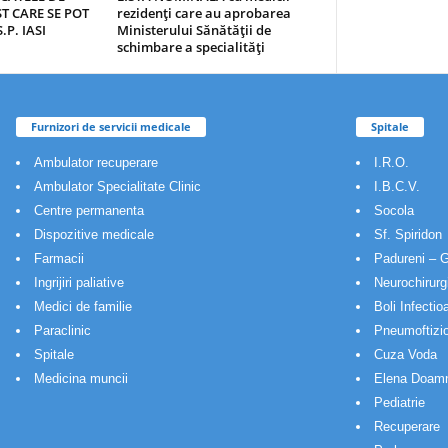
T CARE SE POT
rezidenţi care au aprobarea
.P. IASI
Ministerului Sănătăţii de
schimbare a specialităţi
Furnizori de servicii medicale
Spitale
Ambulator recuperare
I.R.O.
Ambulator Specialitate Clinic
I.B.C.V.
Centre permanenta
Socola
Dispozitive medicale
Sf. Spiridon
Farmacii
Padureni – G
Ingrijiri paliative
Neurochirurg
Medici de familie
Boli Infectio
Paraclinic
Pneumoftizio
Spitale
Cuza Voda
Medicina muncii
Elena Doam
Pediatrie
Recuperare