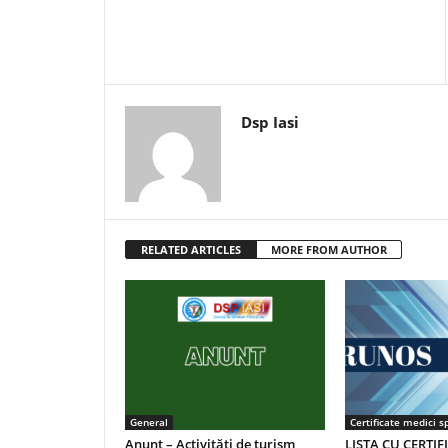
Dsp Iasi
RELATED ARTICLES
MORE FROM AUTHOR
General
Certificate medici sp
Anunț – Activități de turism
LISTA CU CERTIF