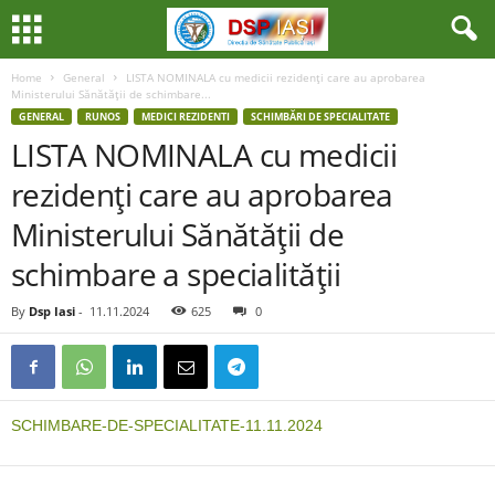
Home
General
LISTA NOMINALA cu medicii rezidenţi care au aprobarea
Ministerului Sănătăţii de schimbare...
GENERAL
RUNOS
MEDICI REZIDENTI
SCHIMBĂRI DE SPECIALITATE
LISTA NOMINALA cu medicii
rezidenţi care au aprobarea
Ministerului Sănătăţii de
schimbare a specialităţii
By
Dsp Iasi
-
11.11.2024
625
0
SCHIMBARE-DE-SPECIALITATE-11.11.2024