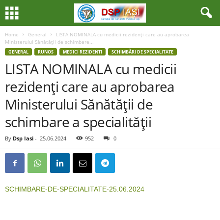
Home
General
LISTA NOMINALA cu medicii rezidenţi care au aprobarea
Ministerului Sănătăţii de schimbare...
GENERAL
RUNOS
MEDICI REZIDENTI
SCHIMBĂRI DE SPECIALITATE
LISTA NOMINALA cu medicii
rezidenţi care au aprobarea
Ministerului Sănătăţii de
schimbare a specialităţii
By
Dsp Iasi
-
25.06.2024
952
0
SCHIMBARE-DE-SPECIALITATE-25.06.2024