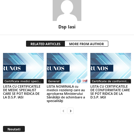
Dsp Iasi
RELATED ARTICLES
MORE FROM AUTHOR
Certificate medici specialiști / primari
General
Certificate de conformitate
LISTA CU CERTIFICATELE
LISTA NOMINALA cu
LISTA CU CERTIFICATELE
DE MEDIC SPECIALIST
medicii rezidenţi care au
DE CONFORMITATE CARE
CARE SE POT RIDICA DE
aprobarea Ministerului
SE POT RIDICA DE LA
LA D.S.P. IASI
Sănătăţii de schimbare a
D.S.P. IASI
specialităţi
Noutati