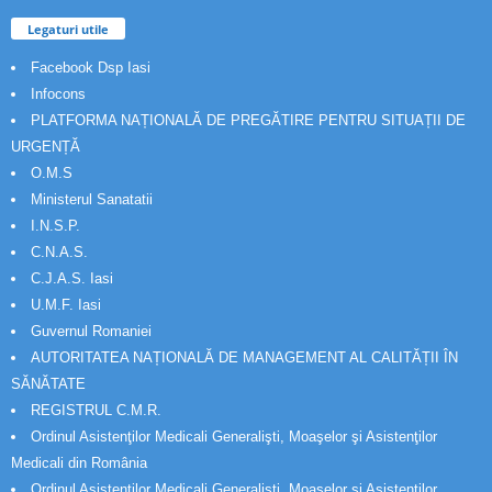
Legaturi utile
Facebook Dsp Iasi
Infocons
PLATFORMA NAȚIONALĂ DE PREGĂTIRE PENTRU SITUAȚII DE
URGENȚĂ
O.M.S
Ministerul Sanatatii
I.N.S.P.
C.N.A.S.
C.J.A.S. Iasi
U.M.F. Iasi
Guvernul Romaniei
AUTORITATEA NAȚIONALĂ DE MANAGEMENT AL CALITĂȚII ÎN
SĂNĂTATE
REGISTRUL C.M.R.
Ordinul Asistenţilor Medicali Generalişti, Moaşelor şi Asistenţilor
Medicali din România
Ordinul Asistenţilor Medicali Generalişti, Moaşelor şi Asistenţilor