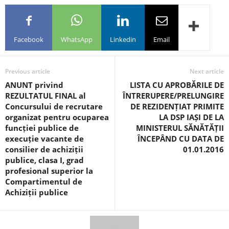
Facebook
WhatsApp
Linkedin
Email
Previous article
Next article
ANUNT privind
LISTA CU APROBĂRILE DE
REZULTATUL FINAL al
ÎNTRERUPERE/PRELUNGIRE
Concursului de recrutare
DE REZIDENȚIAT PRIMITE
organizat pentru ocuparea
LA DSP IAȘI DE LA
funcției publice de
MINISTERUL SĂNĂTĂȚII
execuție vacante de
ÎNCEPÂND CU DATA DE
consilier de achiziții
01.01.2016
publice, clasa I, grad
profesional superior la
Compartimentul de
Achiziții publice