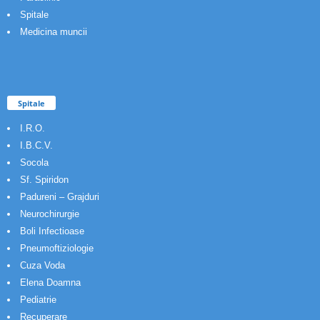
Spitale
Medicina muncii
Spitale
I.R.O.
I.B.C.V.
Socola
Sf. Spiridon
Padureni – Grajduri
Neurochirurgie
Boli Infectioase
Pneumoftiziologie
Cuza Voda
Elena Doamna
Pediatrie
Recuperare