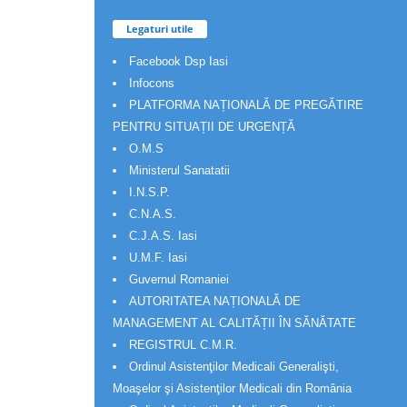
Legaturi utile
Facebook Dsp Iasi
Infocons
PLATFORMA NAȚIONALĂ DE PREGĂTIRE
PENTRU SITUAȚII DE URGENȚĂ
O.M.S
Ministerul Sanatatii
I.N.S.P.
C.N.A.S.
C.J.A.S. Iasi
U.M.F. Iasi
Guvernul Romaniei
AUTORITATEA NAȚIONALĂ DE
MANAGEMENT AL CALITĂȚII ÎN SĂNĂTATE
REGISTRUL C.M.R.
Ordinul Asistenţilor Medicali Generalişti,
Moaşelor şi Asistenţilor Medicali din România