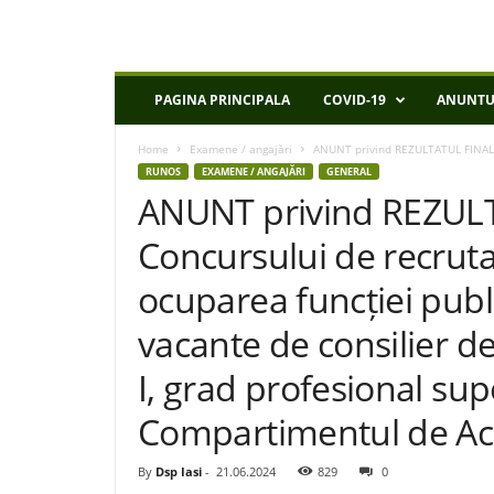
D
PAGINA PRINCIPALA
COVID-19
ANUNTU
S
P
Home
Examene / angajări
ANUNT privind REZULTATUL FINAL al
I
RUNOS
EXAMENE / ANGAJĂRI
GENERAL
a
ANUNT privind REZULT
s
i
Concursului de recrut
ocuparea funcției publ
vacante de consilier de 
I, grad profesional sup
Compartimentul de Achi
By
Dsp Iasi
-
21.06.2024
829
0