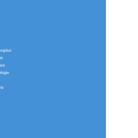
rajduri
ie
ase
logie
na