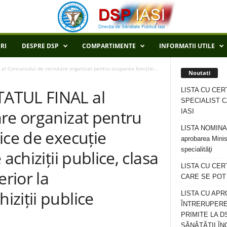
RI
DESPRE DSP
COMPARTIMENTE
INFORMATII UTILE
 Concursului de recrutare organizat pentru ocuparea funcției...
Noutati
LISTA CU CER
ATUL FINAL al
SPECIALIST C
are organizat pentru
IASI
LISTA NOMINALA
ice de execuție
aprobarea Minis
specialităţi
achiziții publice, clasa
LISTA CU CE
erior la
CARE SE POT R
ziții publice
LISTA CU APR
ÎNTRERUPERE
PRIMITE LA D
SĂNĂTĂȚII ÎN