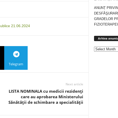
ANUNȚ PRIVI
DESFĂŞURARE
GRADELOR P
FIZIOTERAPEU
ublice 21.06.2024
Arhiva anuntu
Telegram
Next article
LISTA NOMINALA cu medicii rezidenţi
care au aprobarea Ministerului
Sănătăţii de schimbare a specialităţii