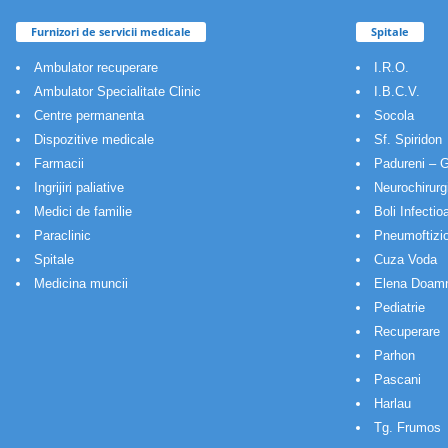
Furnizori de servicii medicale
Spitale
Ambulator recuperare
I.R.O.
Ambulator Specialitate Clinic
I.B.C.V.
Centre permanenta
Socola
Dispozitive medicale
Sf. Spiridon
Farmacii
Padureni – G
Ingrijiri paliative
Neurochirurg
Medici de familie
Boli Infectio
Paraclinic
Pneumoftizio
Spitale
Cuza Voda
Medicina muncii
Elena Doam
Pediatrie
Recuperare
Parhon
Pascani
Harlau
Tg. Frumos