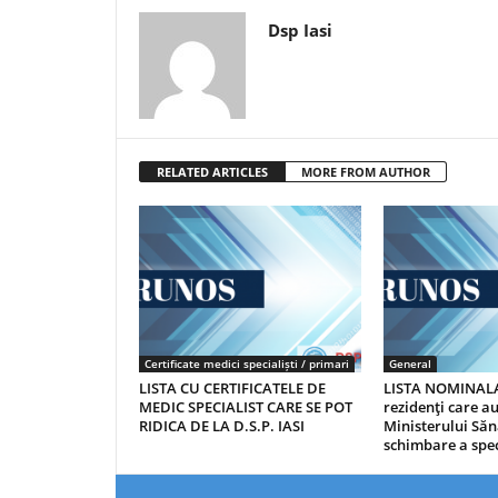
Dsp Iasi
RELATED ARTICLES
MORE FROM AUTHOR
Certificate medici specialiști / primari
General
LISTA CU CERTIFICATELE DE
LISTA NOMINALA
MEDIC SPECIALIST CARE SE POT
rezidenţi care 
RIDICA DE LA D.S.P. IASI
Ministerului Săn
schimbare a spec