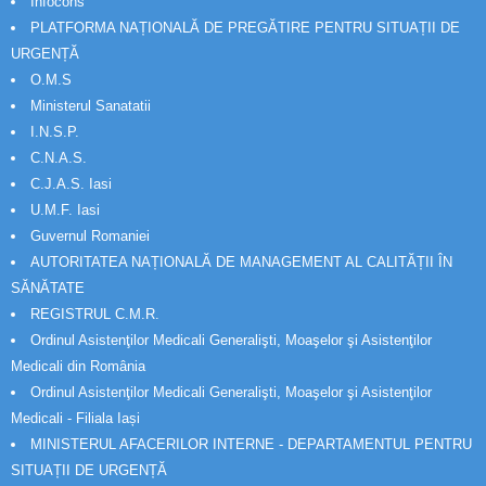
Infocons
PLATFORMA NAȚIONALĂ DE PREGĂTIRE PENTRU SITUAȚII DE
URGENȚĂ
O.M.S
Ministerul Sanatatii
I.N.S.P.
C.N.A.S.
C.J.A.S. Iasi
U.M.F. Iasi
Guvernul Romaniei
AUTORITATEA NAȚIONALĂ DE MANAGEMENT AL CALITĂȚII ÎN
SĂNĂTATE
REGISTRUL C.M.R.
Ordinul Asistenţilor Medicali Generalişti, Moaşelor şi Asistenţilor
Medicali din România
Ordinul Asistenţilor Medicali Generalişti, Moaşelor şi Asistenţilor
Medicali - Filiala Iași
MINISTERUL AFACERILOR INTERNE - DEPARTAMENTUL PENTRU
SITUAȚII DE URGENȚĂ