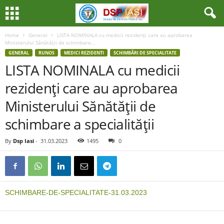
Home
General
LISTA NOMINALA cu medicii rezidenţi care au aprobarea
Ministerului Sănătăţii de schimbare...
GENERAL
RUNOS
MEDICI REZIDENTI
SCHIMBĂRI DE SPECIALITATE
LISTA NOMINALA cu medicii
rezidenţi care au aprobarea
Ministerului Sănătăţii de
schimbare a specialităţii
By
Dsp Iasi
-
31.03.2023
1495
0
SCHIMBARE-DE-SPECIALITATE-31.03.2023