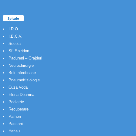
Spitale
I.R.O.
I.B.C.V.
Socola
Sf. Spiridon
Padureni – Grajduri
Neurochirurgie
Boli Infectioase
Pneumoftiziologie
Cuza Voda
Elena Doamna
Pediatrie
Recuperare
Parhon
Pascani
Harlau