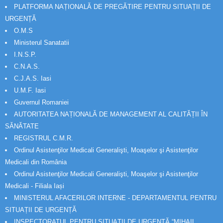
PLATFORMA NAȚIONALĂ DE PREGĂTIRE PENTRU SITUAȚII DE
URGENȚĂ
O.M.S
Ministerul Sanatatii
I.N.S.P.
C.N.A.S.
C.J.A.S. Iasi
U.M.F. Iasi
Guvernul Romaniei
AUTORITATEA NAȚIONALĂ DE MANAGEMENT AL CALITĂȚII ÎN
SĂNĂTATE
REGISTRUL C.M.R.
Ordinul Asistenţilor Medicali Generalişti, Moaşelor şi Asistenţilor
Medicali din România
Ordinul Asistenţilor Medicali Generalişti, Moaşelor şi Asistenţilor
Medicali - Filiala Iași
MINISTERUL AFACERILOR INTERNE - DEPARTAMENTUL PENTRU
SITUAȚII DE URGENȚĂ
INSPECTORATUL PENTRU SITUAȚII DE URGENȚĂ “MIHAIL