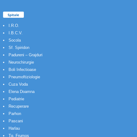
Spitale
I.R.O.
I.B.C.V.
Socola
Sf. Spiridon
Padureni – Grajduri
Neurochirurgie
Boli Infectioase
Pneumoftiziologie
Cuza Voda
Elena Doamna
Pediatrie
Recuperare
Parhon
Pascani
Harlau
Tg. Frumos