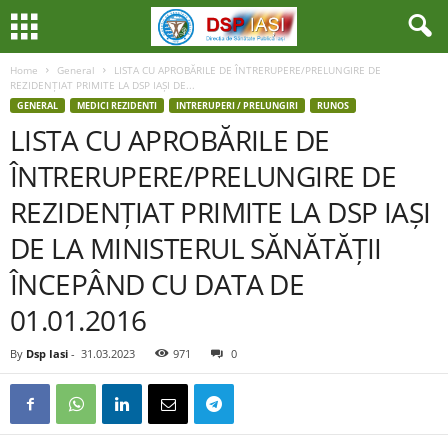
Home
General
LISTA CU APROBĂRILE DE ÎNTRERUPERE/PRELUNGIRE DE
REZIDENȚIAT PRIMITE LA DSP IAȘI DE...
GENERAL
MEDICI REZIDENTI
INTRERUPERI / PRELUNGIRI
RUNOS
LISTA CU APROBĂRILE DE
ÎNTRERUPERE/PRELUNGIRE DE
REZIDENȚIAT PRIMITE LA DSP IAȘI
DE LA MINISTERUL SĂNĂTĂȚII
ÎNCEPÂND CU DATA DE
01.01.2016
By
Dsp Iasi
-
31.03.2023
971
0