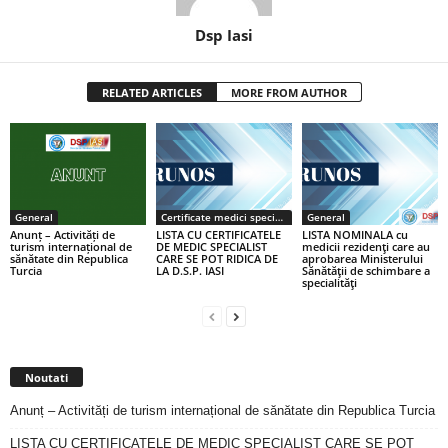
Dsp Iasi
RELATED ARTICLES
MORE FROM AUTHOR
General
Certificate medici specialiști / primari
General
Anunț – Activități de
LISTA CU CERTIFICATELE
LISTA NOMINALA cu
turism internațional de
DE MEDIC SPECIALIST
medicii rezidenţi care au
sănătate din Republica
CARE SE POT RIDICA DE
aprobarea Ministerului
Turcia
LA D.S.P. IASI
Sănătăţii de schimbare a
specialităţi
Noutati
Anunț – Activități de turism internațional de sănătate din Republica Turcia
LISTA CU CERTIFICATELE DE MEDIC SPECIALIST CARE SE POT