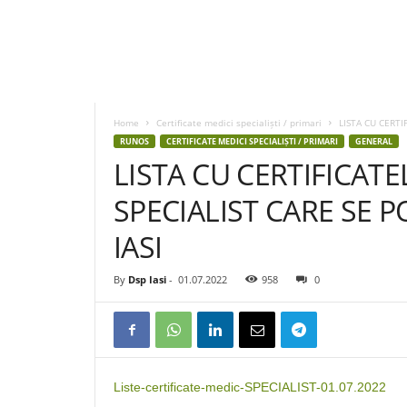
D
S
P
Home
Certificate medici specialiști / primari
LISTA CU CERTI
I
RUNOS
CERTIFICATE MEDICI SPECIALIȘTI / PRIMARI
GENERAL
a
LISTA CU CERTIFICATE
s
i
SPECIALIST CARE SE PO
IASI
By
Dsp Iasi
-
01.07.2022
958
0
Liste-certificate-medic-SPECIALIST-01.07.2022