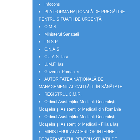
Infocons
PLATFORMA NAȚIONALĂ DE PREGĂTIRE
PENTRU SITUAȚII DE URGENȚĂ
O.M.S
Ministerul Sanatatii
I.N.S.P.
C.N.A.S.
C.J.A.S. Iasi
U.M.F. Iasi
Guvernul Romaniei
AUTORITATEA NAȚIONALĂ DE
MANAGEMENT AL CALITĂȚII ÎN SĂNĂTATE
REGISTRUL C.M.R.
Ordinul Asistenţilor Medicali Generalişti,
Moaşelor şi Asistenţilor Medicali din România
Ordinul Asistenţilor Medicali Generalişti,
Moaşelor şi Asistenţilor Medicali - Filiala Iași
MINISTERUL AFACERILOR INTERNE -
DEPARTAMENTUL PENTRU SITUAȚII DE