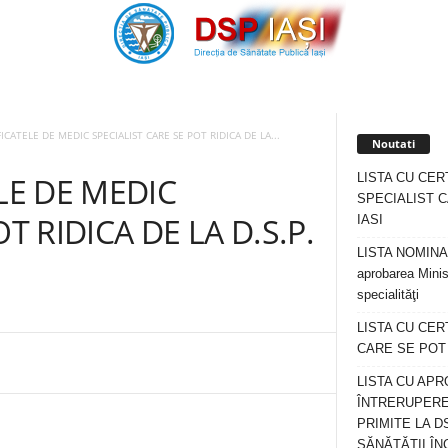
FICATELE DE MEDIC SPECIALIST CARE SE POT RIDICA DE LA...
Noutati
LISTA CU CER
LE DE MEDIC
SPECIALIST C
T RIDICA DE LA D.S.P.
IASI
LISTA NOMINALA
aprobarea Minis
specialităţi
LISTA CU CE
CARE SE POT R
LISTA CU APR
ÎNTRERUPERE
PRIMITE LA D
SĂNĂTĂȚII ÎN