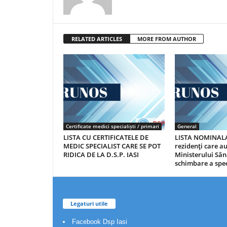
RELATED ARTICLES
MORE FROM AUTHOR
Certificate medici specialiști / primari
General
LISTA CU CERTIFICATELE DE
LISTA NOMINALA
MEDIC SPECIALIST CARE SE POT
rezidenţi care 
RIDICA DE LA D.S.P. IASI
Ministerului Săn
schimbare a spec
Legaturi utile
Facebook Dsp Iasi