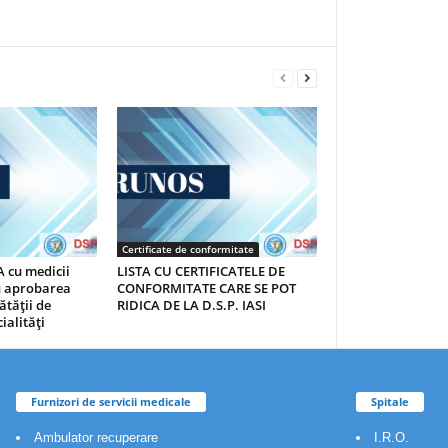
Certificate de conformitate
 cu medicii
LISTA CU CERTIFICATELE DE
au aprobarea
CONFORMITATE CARE SE POT
ătăţii de
RIDICA DE LA D.S.P. IASI
ialităţi
Furnizori de servicii medicale
Spitale
Ambulator recuperare
I.R.O.