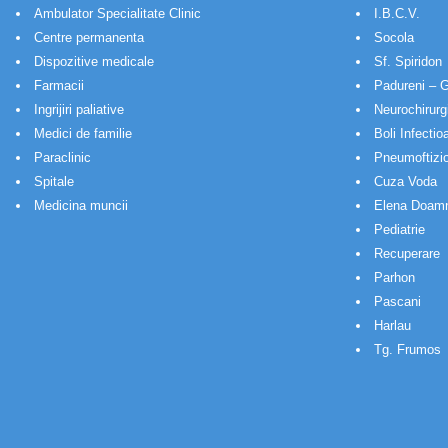
Ambulator Specialitate Clinic
I.B.C.V.
Centre permanenta
Socola
Dispozitive medicale
Sf. Spiridon
Farmacii
Padureni – G
Ingrijiri paliative
Neurochirurg
Medici de familie
Boli Infectio
Paraclinic
Pneumoftizio
Spitale
Cuza Voda
Medicina muncii
Elena Doam
Pediatrie
Recuperare
Parhon
Pascani
Harlau
Tg. Frumos