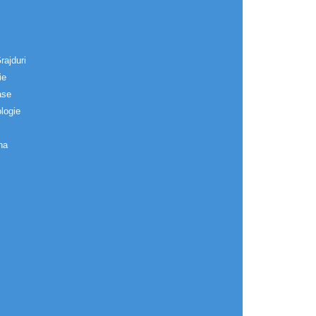
rajduri
ie
ase
logie
na