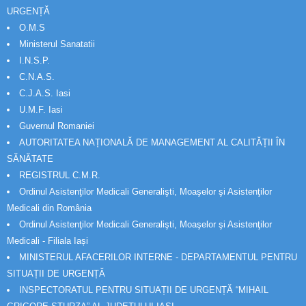
URGENȚĂ
O.M.S
Ministerul Sanatatii
I.N.S.P.
C.N.A.S.
C.J.A.S. Iasi
U.M.F. Iasi
Guvernul Romaniei
AUTORITATEA NAȚIONALĂ DE MANAGEMENT AL CALITĂȚII ÎN
SĂNĂTATE
REGISTRUL C.M.R.
Ordinul Asistenţilor Medicali Generalişti, Moaşelor şi Asistenţilor
Medicali din România
Ordinul Asistenţilor Medicali Generalişti, Moaşelor şi Asistenţilor
Medicali - Filiala Iași
MINISTERUL AFACERILOR INTERNE - DEPARTAMENTUL PENTRU
SITUAȚII DE URGENȚĂ
INSPECTORATUL PENTRU SITUAȚII DE URGENȚĂ “MIHAIL