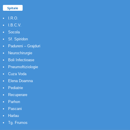
Spitale
I.R.O.
I.B.C.V.
Socola
Sf. Spiridon
Padureni – Grajduri
Neurochirurgie
Boli Infectioase
Pneumoftiziologie
Cuza Voda
Elena Doamna
Pediatrie
Recuperare
Parhon
Pascani
Harlau
Tg. Frumos