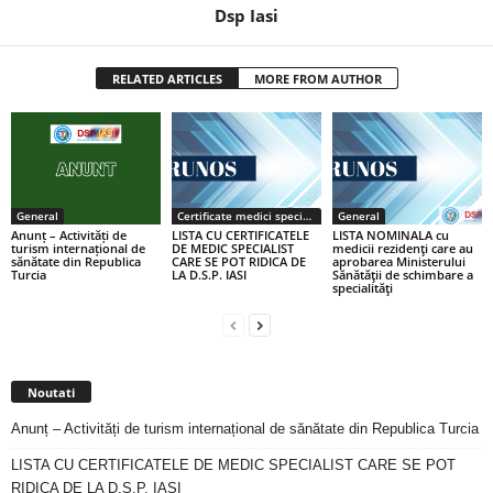
Dsp Iasi
RELATED ARTICLES
MORE FROM AUTHOR
General
Certificate medici specialiști / primari
General
Anunț – Activități de
LISTA CU CERTIFICATELE
LISTA NOMINALA cu
turism internațional de
DE MEDIC SPECIALIST
medicii rezidenţi care au
sănătate din Republica
CARE SE POT RIDICA DE
aprobarea Ministerului
Turcia
LA D.S.P. IASI
Sănătăţii de schimbare a
specialităţi
Noutati
Anunț – Activități de turism internațional de sănătate din Republica Turcia
LISTA CU CERTIFICATELE DE MEDIC SPECIALIST CARE SE POT
RIDICA DE LA D.S.P. IASI