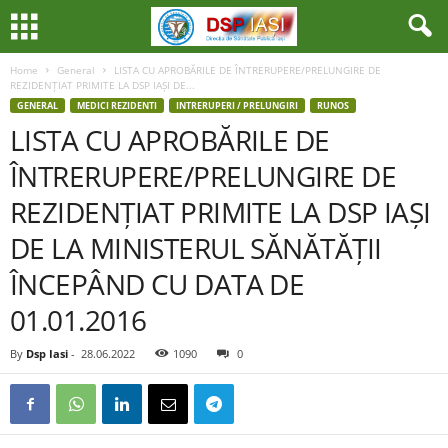
Home
General
LISTA CU APROBĂRILE DE ÎNTRERUPERE/PRELUNGIRE DE
REZIDENȚIAT PRIMITE LA DSP IAȘI DE...
GENERAL
MEDICI REZIDENTI
INTRERUPERI / PRELUNGIRI
RUNOS
LISTA CU APROBĂRILE DE
ÎNTRERUPERE/PRELUNGIRE DE
REZIDENȚIAT PRIMITE LA DSP IAȘI
DE LA MINISTERUL SĂNĂTĂȚII
ÎNCEPÂND CU DATA DE
01.01.2016
By
Dsp Iasi
-
28.06.2022
1090
0