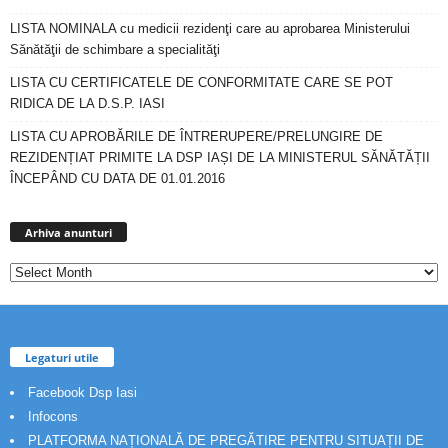
LISTA NOMINALA cu medicii rezidenţi care au aprobarea Ministerului
Sănătăţii de schimbare a specialităţi
LISTA CU CERTIFICATELE DE CONFORMITATE CARE SE POT
RIDICA DE LA D.S.P. IASI
LISTA CU APROBĂRILE DE ÎNTRERUPERE/PRELUNGIRE DE
REZIDENȚIAT PRIMITE LA DSP IAȘI DE LA MINISTERUL SĂNĂTĂȚII
ÎNCEPÂND CU DATA DE 01.01.2016
Arhiva
anunturi
Arhiva anunturi
Legaturi utile
Facebook Dsp Iasi
Infocons
PLATFORMA NAȚIONALĂ DE PREGĂTIRE PENTRU SITUAȚII DE