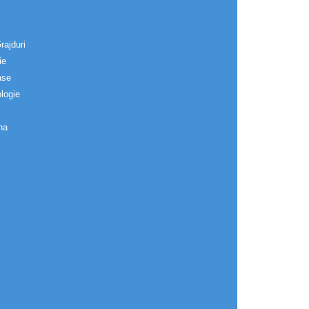
rajduri
ie
ase
logie
na