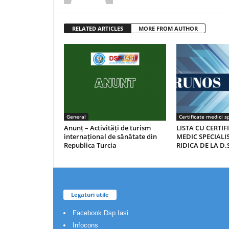
RELATED ARTICLES
MORE FROM AUTHOR
General
Certificate medici sp
Anunț – Activități de turism
LISTA CU CERTIF
internațional de sănătate din
MEDIC SPECIALIS
Republica Turcia
RIDICA DE LA D.S
Legaturi utile
Facebook Dsp Iasi
Infocons