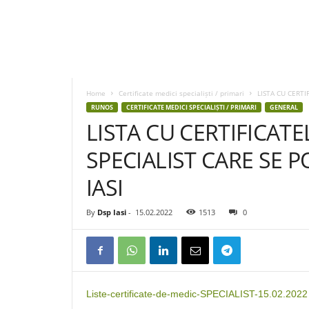
D
S
P
Home
Certificate medici specialiști / primari
LISTA CU CERTI
I
RUNOS
CERTIFICATE MEDICI SPECIALIȘTI / PRIMARI
GENERAL
a
LISTA CU CERTIFICATE
s
i
SPECIALIST CARE SE PO
IASI
By
Dsp Iasi
-
15.02.2022
1513
0
Liste-certificate-de-medic-SPECIALIST-15.02.2022