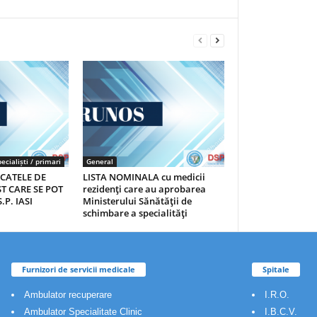
ecialiști / primari
General
ICATELE DE
LISTA NOMINALA cu medicii
T CARE SE POT
rezidenţi care au aprobarea
.P. IASI
Ministerului Sănătăţii de
schimbare a specialităţi
Furnizori de servicii medicale
Spitale
Ambulator recuperare
I.R.O.
Ambulator Specialitate Clinic
I.B.C.V.