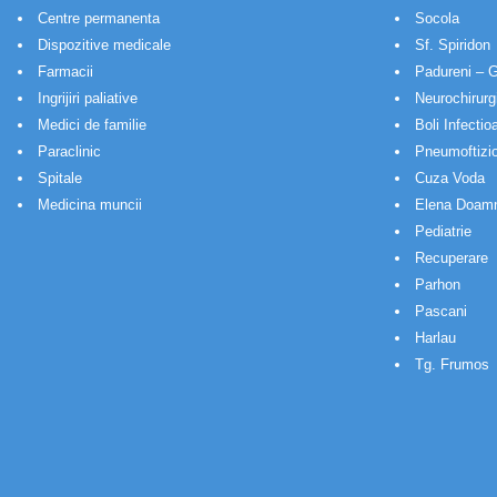
Centre permanenta
Socola
Dispozitive medicale
Sf. Spiridon
Farmacii
Padureni – G
Ingrijiri paliative
Neurochirurg
Medici de familie
Boli Infectio
Paraclinic
Pneumoftizio
Spitale
Cuza Voda
Medicina muncii
Elena Doam
Pediatrie
Recuperare
Parhon
Pascani
Harlau
Tg. Frumos