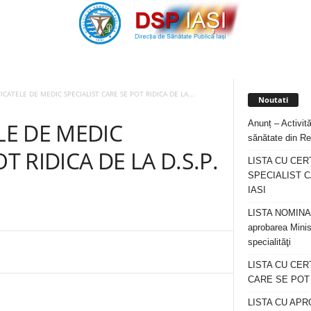
FICATELE DE MEDIC SPECIALIST CARE SE POT RIDICA DE LA...
Noutati
Anunț – Activită
LE DE MEDIC
sănătate din Re
T RIDICA DE LA D.S.P.
LISTA CU CER
SPECIALIST C
IASI
LISTA NOMINALA
aprobarea Minis
specialităţi
LISTA CU CE
CARE SE POT R
LISTA CU APR