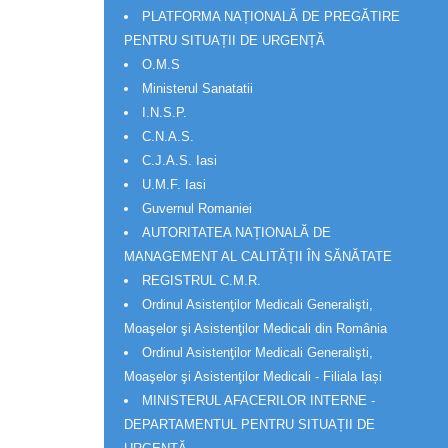
PLATFORMA NAȚIONALĂ DE PREGĂTIRE
PENTRU SITUAȚII DE URGENȚĂ
O.M.S
Ministerul Sanatatii
I.N.S.P.
C.N.A.S.
C.J.A.S. Iasi
U.M.F. Iasi
Guvernul Romaniei
AUTORITATEA NAȚIONALĂ DE
MANAGEMENT AL CALITĂȚII ÎN SĂNĂTATE
REGISTRUL C.M.R.
Ordinul Asistenţilor Medicali Generalişti,
Moaşelor şi Asistenţilor Medicali din România
Ordinul Asistenţilor Medicali Generalişti,
Moaşelor şi Asistenţilor Medicali - Filiala Iași
MINISTERUL AFACERILOR INTERNE -
DEPARTAMENTUL PENTRU SITUAȚII DE