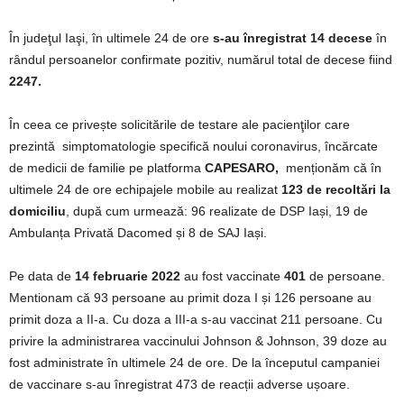
În judeţul Iaşi, în ultimele 24 de ore
s-au înregistrat 14 decese
în
rândul persoanelor confirmate pozitiv, numărul total de decese fiind
2247.
În ceea ce privește solicitările de testare ale pacienţilor care
prezintă simptomatologie specifică noului coronavirus, încărcate
de medicii de familie pe platforma
CAPESARO,
menționăm că în
ultimele 24 de ore echipajele mobile au realizat
123 de recoltări la
domiciliu
, după cum urmează: 96 realizate de DSP Iași, 19 de
Ambulanța Privată Dacomed și 8 de SAJ Iași.
Pe data de
14
februarie
2022
au fost vaccinate
401
de persoane.
Mentionam că 93 persoane au primit doza I și 126 persoane au
primit doza a II-a. Cu doza a III-a s-au vaccinat 211 persoane. Cu
privire la administrarea vaccinului Johnson & Johnson, 39 doze au
fost administrate în ultimele 24 de ore. De la începutul campaniei
de vaccinare s-au înregistrat 473 de reacții adverse ușoare.