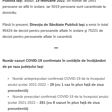
Publică Iaşi
, astăzi,
15 februarie 2022
, un număr de 2843
persoane se află în izolare, iar 5019 persoane sunt carantinate la
domiciliu.
Până în prezent,
Direcţia de Sănătate Publică Iaşi
a emis în total
95424 de decizii pentru persoanele aflate în izolare şi 75221 de
decizii pentru persoanele aflate în carantină.
***
Număr cazuri COVID-19
confirmate în unitățile de învățământ
de pe raza județului Iași
:
Număr antepreșcolari confirmați COVID-19 de la începutul
anului școlar 2021-2022 –
28 (cu 1 caz în plus față de ziua
precedentă)
Număr preșcolari confirmați COVID-19 de la începutul anului
școlar 2021-2022 –
261 (cu 8 cazuri în plus față de ziua
precedentă)