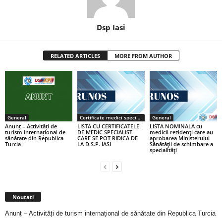
Dsp Iasi
RELATED ARTICLES
MORE FROM AUTHOR
General
Certificate medici specialiști / primari
General
Anunț – Activități de
LISTA CU CERTIFICATELE
LISTA NOMINALA cu
turism internațional de
DE MEDIC SPECIALIST
medicii rezidenţi care au
sănătate din Republica
CARE SE POT RIDICA DE
aprobarea Ministerului
Turcia
LA D.S.P. IASI
Sănătăţii de schimbare a
specialităţi
Noutati
Anunț – Activități de turism internațional de sănătate din Republica Turcia