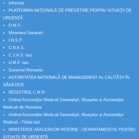
Infocons
PLATFORMA NAȚIONALĂ DE PREGĂTIRE PENTRU SITUAȚII DE
URGENȚĂ
O.M.S
Ministerul Sanatatii
I.N.S.P.
C.N.A.S.
C.J.A.S. Iasi
U.M.F. Iasi
Guvernul Romaniei
AUTORITATEA NAȚIONALĂ DE MANAGEMENT AL CALITĂȚII ÎN
SĂNĂTATE
REGISTRUL C.M.R.
Ordinul Asistenţilor Medicali Generalişti, Moaşelor şi Asistenţilor
Medicali din România
Ordinul Asistenţilor Medicali Generalişti, Moaşelor şi Asistenţilor
Medicali - Filiala Iași
MINISTERUL AFACERILOR INTERNE - DEPARTAMENTUL PENTRU
SITUAȚII DE URGENȚĂ