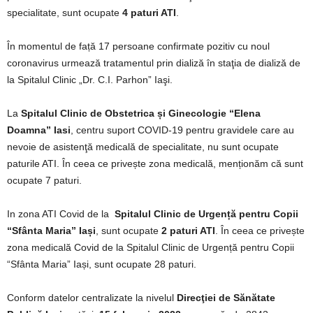
specialitate, sunt ocupate
4 paturi ATI
.
În momentul de față 17 persoane confirmate pozitiv cu noul
coronavirus urmează tratamentul prin dializă în staţia de dializă de
la Spitalul Clinic „Dr. C.I. Parhon” Iaşi.
La
Spitalul Clinic de Obstetrica și Ginecologie “Elena
Doamna” Iasi
, centru suport COVID-19 pentru gravidele care au
nevoie de asistenţă medicală de specialitate, nu sunt ocupate
paturile ATI. În ceea ce privește zona medicală, menționăm că sunt
ocupate 7 paturi.
In zona ATI Covid de la
Spitalul Clinic de Urgență pentru Copii
“Sfânta Maria” Iași
, sunt ocupate
2 paturi ATI
. În ceea ce privește
zona medicală Covid de la Spitalul Clinic de Urgență pentru Copii
“Sfânta Maria” Iași, sunt ocupate 28 paturi.
Conform datelor centralizate la nivelul
Direcţiei de Sănătate