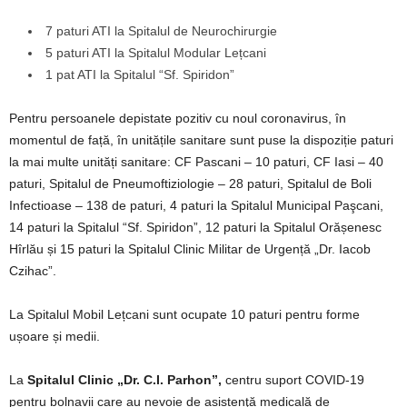
7 paturi ATI la Spitalul de Neurochirurgie
5 paturi ATI la Spitalul Modular Lețcani
1 pat ATI la Spitalul “Sf. Spiridon”
Pentru persoanele depistate pozitiv cu noul coronavirus, în
momentul de față, în unitățile sanitare sunt puse la dispoziție paturi
la mai multe unități sanitare: CF Pascani – 10 paturi, CF Iasi – 40
paturi, Spitalul de Pneumoftiziologie – 28 paturi, Spitalul de Boli
Infectioase – 138 de paturi, 4 paturi la Spitalul Municipal Paşcani,
14 paturi la Spitalul “Sf. Spiridon”, 12 paturi la Spitalul Orășenesc
Hîrlău și 15 paturi la Spitalul Clinic Militar de Urgență „Dr. Iacob
Czihac”.
La Spitalul Mobil Lețcani sunt ocupate 10 paturi pentru forme
ușoare și medii.
La
Spitalul Clinic „Dr. C.I. Parhon”,
centru suport COVID-19
pentru bolnavii care au nevoie de asistenţă medicală de