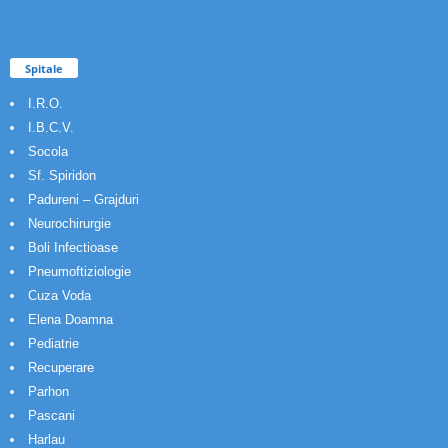
Spitale
I.R.O.
I.B.C.V.
Socola
Sf. Spiridon
Padureni – Grajduri
Neurochirurgie
Boli Infectioase
Pneumoftiziologie
Cuza Voda
Elena Doamna
Pediatrie
Recuperare
Parhon
Pascani
Harlau