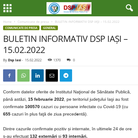
Home
Comunicate de presa
BULETIN INFORMATIV DSP IAȘI – 15.02.2022
COMUNICATE DE PRESA
GENERAL
BULETIN INFORMATIV DSP IAȘI –
15.02.2022
By
Dsp Iasi
-
15.02.2022
1370
0
Conform datelor oferite de Institutul Naţional de Sănătate Publică,
până astăzi,
15 februarie 2022
, pe teritoriul judeţului Iaşi au fost
confirmate
100570
cazuri cu persoane infectate cu Covid-19 (cu
655
cazuri în plus faţă de ziua preced
e
ntă).
Dintre cazurile confirmate pozitiv și internate, în ultimele 24 de ore
s-au efectuat
132 externări
și
93 internări.