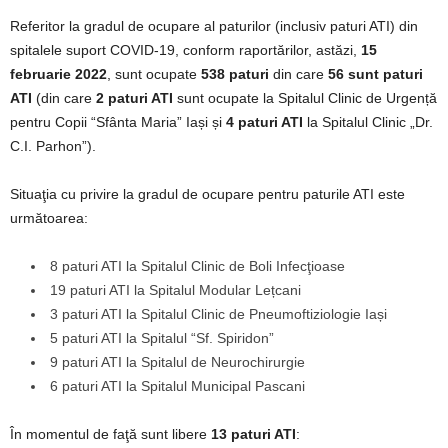
Referitor la gradul de ocupare al paturilor (inclusiv paturi ATI) din
spitalele suport COVID-19, conform raportărilor, astăzi,
15
februarie 2022
, sunt ocupate
538 paturi
din care
56 sunt paturi
ATI
(din care
2 paturi ATI
sunt ocupate la Spitalul Clinic de Urgență
pentru Copii “Sfânta Maria” Iași și
4 paturi ATI
la Spitalul Clinic „Dr.
C.I. Parhon”).
Situaţia cu privire la gradul de ocupare pentru paturile ATI este
următoarea:
8 paturi ATI la Spitalul Clinic de Boli Infecţioase
19 paturi ATI la Spitalul Modular Lețcani
3 paturi ATI la Spitalul Clinic de Pneumoftiziologie Iași
5 paturi ATI la Spitalul “Sf. Spiridon”
9 paturi ATI la Spitalul de Neurochirurgie
6 paturi ATI la Spitalul Municipal Pascani
În momentul de faţă sunt libere
13 paturi ATI
: