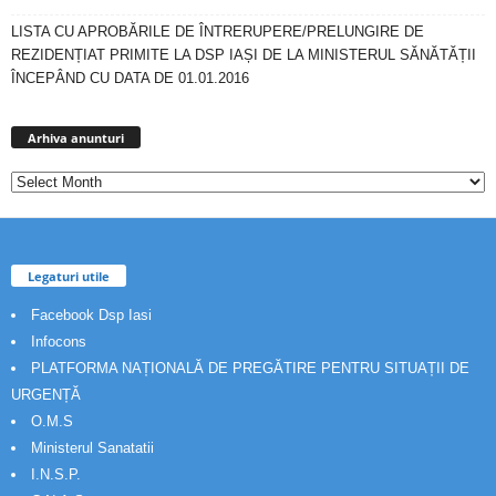
LISTA CU APROBĂRILE DE ÎNTRERUPERE/PRELUNGIRE DE
REZIDENȚIAT PRIMITE LA DSP IAȘI DE LA MINISTERUL SĂNĂTĂȚII
ÎNCEPÂND CU DATA DE 01.01.2016
Arhiva
anunturi
Arhiva anunturi
Legaturi utile
Facebook Dsp Iasi
Infocons
PLATFORMA NAȚIONALĂ DE PREGĂTIRE PENTRU SITUAȚII DE
URGENȚĂ
O.M.S
Ministerul Sanatatii
I.N.S.P.