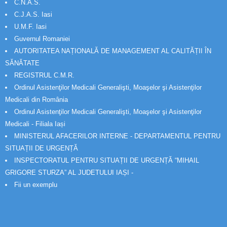
C.N.A.S.
C.J.A.S. Iasi
U.M.F. Iasi
Guvernul Romaniei
AUTORITATEA NAȚIONALĂ DE MANAGEMENT AL CALITĂȚII ÎN
SĂNĂTATE
REGISTRUL C.M.R.
Ordinul Asistenţilor Medicali Generalişti, Moaşelor şi Asistenţilor
Medicali din România
Ordinul Asistenţilor Medicali Generalişti, Moaşelor şi Asistenţilor
Medicali - Filiala Iași
MINISTERUL AFACERILOR INTERNE - DEPARTAMENTUL PENTRU
SITUAȚII DE URGENȚĂ
INSPECTORATUL PENTRU SITUAȚII DE URGENȚĂ “MIHAIL
GRIGORE STURZA” AL JUDETULUI IAȘI -
Fii un exemplu