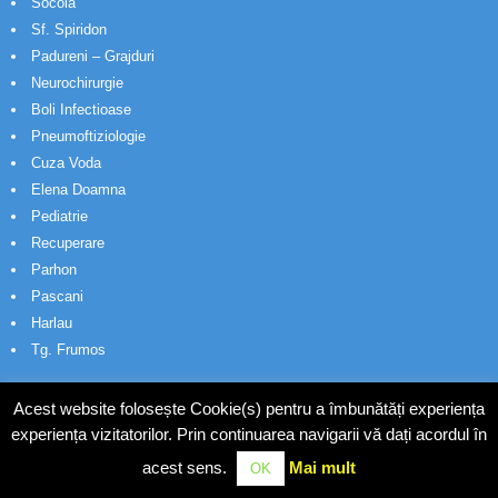
Socola
Sf. Spiridon
Padureni – Grajduri
Neurochirurgie
Boli Infectioase
Pneumoftiziologie
Cuza Voda
Elena Doamna
Pediatrie
Recuperare
Parhon
Pascani
Harlau
Tg. Frumos
Acest website folosește Cookie(s) pentru a îmbunătăți experiența
experiența vizitatorilor. Prin continuarea navigarii vă dați acordul în
acest sens.
Mai mult
OK
© Wakatech