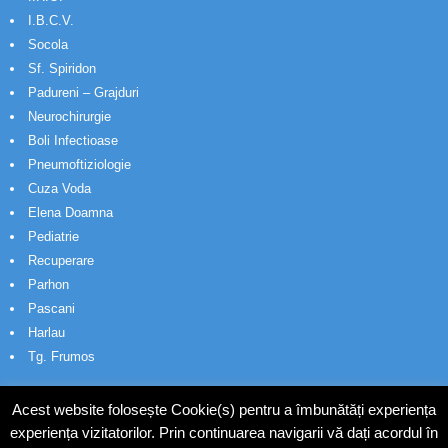
I.B.C.V.
Socola
Sf. Spiridon
Padureni – Grajduri
Neurochirurgie
Boli Infectioase
Pneumoftiziologie
Cuza Voda
Elena Doamna
Pediatrie
Recuperare
Parhon
Pascani
Harlau
Tg. Frumos
Acest website folosește Cookie(s) pentru a îmbunătăți experiența
experiența vizitatorilor. Prin continuarea navigarii vă dați acordul în