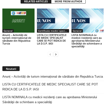
RELATED ARTICLES
MORE FROM AUTHOR
General
Certificate medici specialiști / primari
General
Anunț – Activități de
LISTA CU CERTIFICATELE
LISTA NOMINALA cu
turism internațional de
DE MEDIC SPECIALIST
medicii rezidenţi care au
sănătate din Republica
CARE SE POT RIDICA DE
aprobarea Ministerului
Turcia
LA D.S.P. IASI
Sănătăţii de schimbare a
specialităţi
Noutati
Anunț – Activități de turism internațional de sănătate din Republica Turcia
LISTA CU CERTIFICATELE DE MEDIC SPECIALIST CARE SE POT
RIDICA DE LA D.S.P. IASI
LISTA NOMINALA cu medicii rezidenţi care au aprobarea Ministerului
Sănătăţii de schimbare a specialităţi