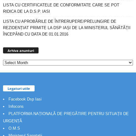
LISTA CU CERTIFICATELE DE CONFORMITATE CARE SE POT
RIDICA DE LA D.S.P. IASI
LISTA CU APROBĂRILE DE ÎNTRERUPERE/PRELUNGIRE DE
REZIDENȚIAT PRIMITE LA DSP IAȘI DE LA MINISTERUL SĂNĂTĂȚII
ÎNCEPÂND CU DATA DE 01.01.2016
Arhiva
anunturi
Arhiva anunturi
Legaturi utile
Facebook Dsp Iasi
Infocons
PLATFORMA NAȚIONALĂ DE PREGĂTIRE PENTRU SITUAȚII DE
URGENȚĂ
O.M.S
Ministerul Sanatatii