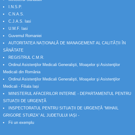
I.N.S.P.
C.N.A.S.
C.J.A.S. Iasi
U.M.F. Iasi
Guvernul Romaniei
AUTORITATEA NAȚIONALĂ DE MANAGEMENT AL CALITĂȚII ÎN
SĂNĂTATE
REGISTRUL C.M.R.
Ordinul Asistenţilor Medicali Generalişti, Moaşelor şi Asistenţilor
Medicali din România
Ordinul Asistenţilor Medicali Generalişti, Moaşelor şi Asistenţilor
Medicali - Filiala Iași
MINISTERUL AFACERILOR INTERNE - DEPARTAMENTUL PENTRU
SITUAȚII DE URGENȚĂ
INSPECTORATUL PENTRU SITUAȚII DE URGENȚĂ “MIHAIL
GRIGORE STURZA” AL JUDETULUI IAȘI -
Fii un exemplu