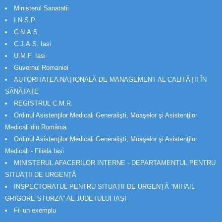
Ministerul Sanatatii
I.N.S.P.
C.N.A.S.
C.J.A.S. Iasi
U.M.F. Iasi
Guvernul Romaniei
AUTORITATEA NAȚIONALĂ DE MANAGEMENT AL CALITĂȚII ÎN
SĂNĂTATE
REGISTRUL C.M.R.
Ordinul Asistenţilor Medicali Generalişti, Moaşelor şi Asistenţilor
Medicali din România
Ordinul Asistenţilor Medicali Generalişti, Moaşelor şi Asistenţilor
Medicali - Filiala Iași
MINISTERUL AFACERILOR INTERNE - DEPARTAMENTUL PENTRU
SITUAȚII DE URGENȚĂ
INSPECTORATUL PENTRU SITUAȚII DE URGENȚĂ “MIHAIL
GRIGORE STURZA” AL JUDETULUI IAȘI -
Fii un exemplu