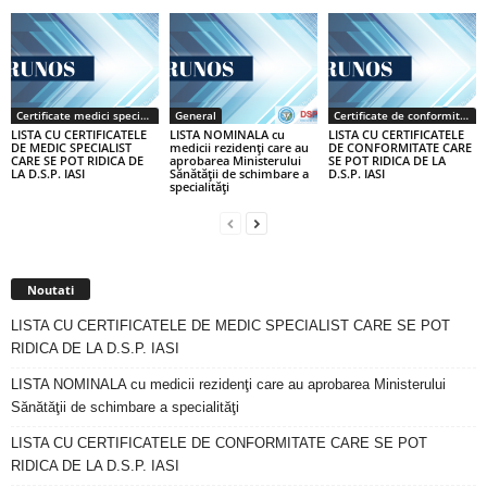
Certificate medici specialiști / primari
General
Certificate de conformitate
LISTA CU CERTIFICATELE
LISTA NOMINALA cu
LISTA CU CERTIFICATELE
DE MEDIC SPECIALIST
medicii rezidenţi care au
DE CONFORMITATE CARE
CARE SE POT RIDICA DE
aprobarea Ministerului
SE POT RIDICA DE LA
LA D.S.P. IASI
Sănătăţii de schimbare a
D.S.P. IASI
specialităţi
Noutati
LISTA CU CERTIFICATELE DE MEDIC SPECIALIST CARE SE POT
RIDICA DE LA D.S.P. IASI
LISTA NOMINALA cu medicii rezidenţi care au aprobarea Ministerului
Sănătăţii de schimbare a specialităţi
LISTA CU CERTIFICATELE DE CONFORMITATE CARE SE POT
RIDICA DE LA D.S.P. IASI