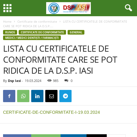
Home
Certificate de conformitate
LISTA CU CERTIFICATELE DE CONFORMITATE
CARE SE POT RIDICA DE LA D.S.P....
RUNOS
CERTIFICATE DE CONFORMITATE
GENERAL
MEDICI / MEDICI DENTIȘTI / FARMACIȘTI
LISTA CU CERTIFICATELE DE
CONFORMITATE CARE SE POT
RIDICA DE LA D.S.P. IASI
By
Dsp Iasi
-
19.03.2024
985
0
CERTIFICATE-DE-CONFORMITATE-I-19.03.2024