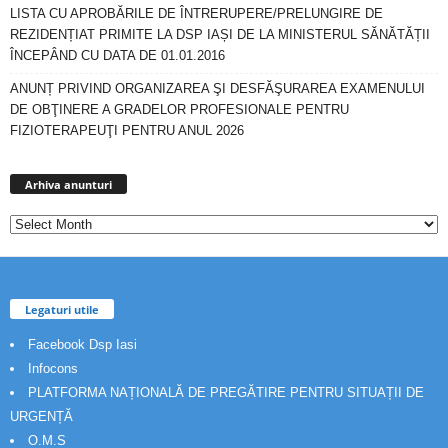
LISTA CU APROBĂRILE DE ÎNTRERUPERE/PRELUNGIRE DE
REZIDENȚIAT PRIMITE LA DSP IAȘI DE LA MINISTERUL SĂNĂTĂȚII
ÎNCEPÂND CU DATA DE 01.01.2016
ANUNȚ PRIVIND ORGANIZAREA ŞI DESFĂŞURAREA EXAMENULUI
DE OBŢINERE A GRADELOR PROFESIONALE PENTRU
FIZIOTERAPEUŢI PENTRU ANUL 2026
Arhiva
anunturi
Arhiva anunturi
Legaturi utile
Facebook Dsp Iasi
Infocons
PLATFORMA NAȚIONALĂ DE PREGĂTIRE PENTRU SITUAȚII DE
URGENȚĂ
O.M.S