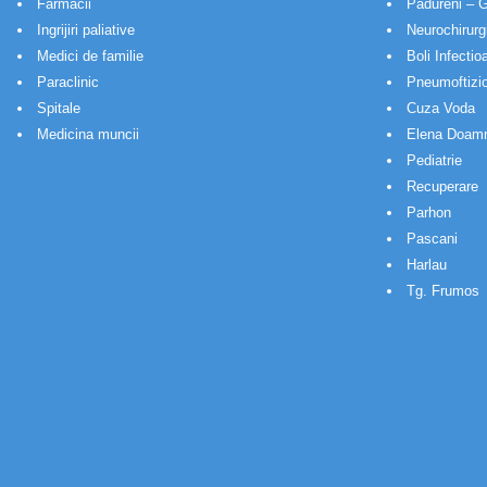
Farmacii
Padureni – G
Ingrijiri paliative
Neurochirurg
Medici de familie
Boli Infectio
Paraclinic
Pneumoftizio
Spitale
Cuza Voda
Medicina muncii
Elena Doam
Pediatrie
Recuperare
Parhon
Pascani
Harlau
Tg. Frumos