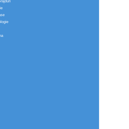
rajduri
ie
ase
logie
na