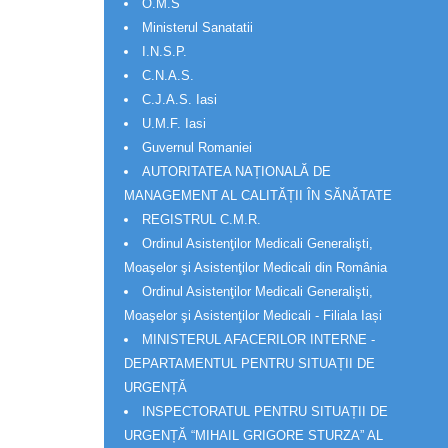
O.M.S
Ministerul Sanatatii
I.N.S.P.
C.N.A.S.
C.J.A.S. Iasi
U.M.F. Iasi
Guvernul Romaniei
AUTORITATEA NAȚIONALĂ DE
MANAGEMENT AL CALITĂȚII ÎN SĂNĂTATE
REGISTRUL C.M.R.
Ordinul Asistenţilor Medicali Generalişti,
Moaşelor şi Asistenţilor Medicali din România
Ordinul Asistenţilor Medicali Generalişti,
Moaşelor şi Asistenţilor Medicali - Filiala Iași
MINISTERUL AFACERILOR INTERNE -
DEPARTAMENTUL PENTRU SITUAȚII DE
URGENȚĂ
INSPECTORATUL PENTRU SITUAȚII DE
URGENȚĂ “MIHAIL GRIGORE STURZA” AL