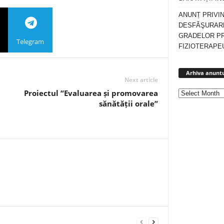
ANUNȚ PRIVI
DESFĂŞURARE
GRADELOR P
Telegram
FIZIOTERAPEU
Arhiva anuntu
Next article
Proiectul “Evaluarea și promovarea
sănătății orale”