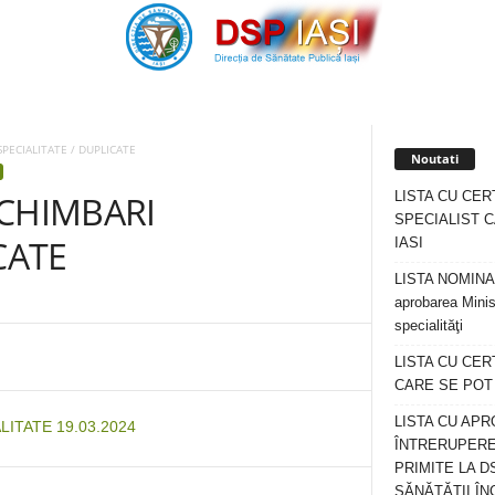
PECIALITATE / DUPLICATE
Noutati
LISTA CU CER
SCHIMBARI
SPECIALIST C
CATE
IASI
LISTA NOMINALA
aprobarea Minis
specialităţi
LISTA CU CE
CARE SE POT R
LISTA CU APR
ITATE 19.03.2024
ÎNTRERUPERE
PRIMITE LA D
SĂNĂTĂȚII ÎN