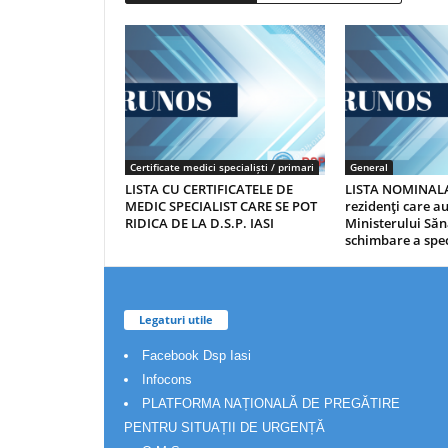
Certificate medici specialiști / primari
General
LISTA CU CERTIFICATELE DE
LISTA NOMINALA
MEDIC SPECIALIST CARE SE POT
rezidenţi care 
RIDICA DE LA D.S.P. IASI
Ministerului Săn
schimbare a spec
Legaturi utile
Facebook Dsp Iasi
Infocons
PLATFORMA NAȚIONALĂ DE PREGĂTIRE
PENTRU SITUAȚII DE URGENȚĂ