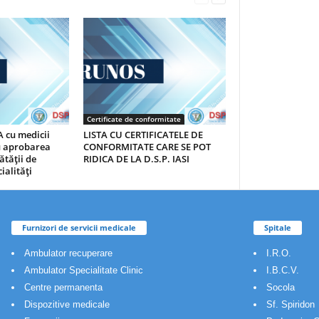
Certificate de conformitate
 cu medicii
LISTA CU CERTIFICATELE DE
au aprobarea
CONFORMITATE CARE SE POT
ătăţii de
RIDICA DE LA D.S.P. IASI
ialităţi
Furnizori de servicii medicale
Spitale
Ambulator recuperare
I.R.O.
Ambulator Specialitate Clinic
I.B.C.V.
Centre permanenta
Socola
Dispozitive medicale
Sf. Spiridon