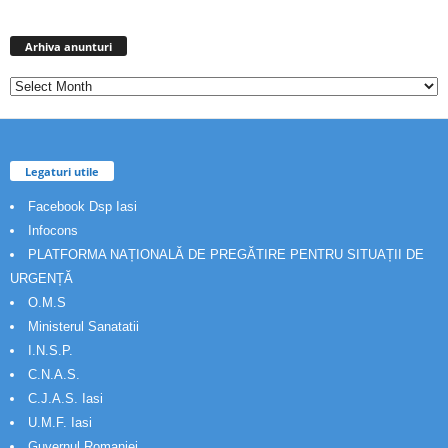
Arhiva
anunturi
Arhiva anunturi
Legaturi utile
Facebook Dsp Iasi
Infocons
PLATFORMA NAȚIONALĂ DE PREGĂTIRE PENTRU SITUAȚII DE
URGENȚĂ
O.M.S
Ministerul Sanatatii
I.N.S.P.
C.N.A.S.
C.J.A.S. Iasi
U.M.F. Iasi
Guvernul Romaniei