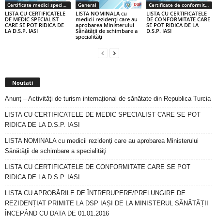
Certificate medici specialiști / primari
General
Certificate de conformitate
LISTA CU CERTIFICATELE
LISTA NOMINALA cu
LISTA CU CERTIFICATELE
DE MEDIC SPECIALIST
medicii rezidenţi care au
DE CONFORMITATE CARE
CARE SE POT RIDICA DE
aprobarea Ministerului
SE POT RIDICA DE LA
LA D.S.P. IASI
Sănătăţii de schimbare a
D.S.P. IASI
specialităţi
Noutati
Anunț – Activități de turism internațional de sănătate din Republica Turcia
LISTA CU CERTIFICATELE DE MEDIC SPECIALIST CARE SE POT
RIDICA DE LA D.S.P. IASI
LISTA NOMINALA cu medicii rezidenţi care au aprobarea Ministerului
Sănătăţii de schimbare a specialităţi
LISTA CU CERTIFICATELE DE CONFORMITATE CARE SE POT
RIDICA DE LA D.S.P. IASI
LISTA CU APROBĂRILE DE ÎNTRERUPERE/PRELUNGIRE DE
REZIDENȚIAT PRIMITE LA DSP IAȘI DE LA MINISTERUL SĂNĂTĂȚII
ÎNCEPÂND CU DATA DE 01.01.2016