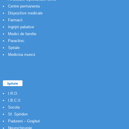
Centre permanenta
Dispozitive medicale
Farmacii
Ingrijiri paliative
Medici de familie
Paraclinic
Spitale
Medicina muncii
Spitale
I.R.O.
I.B.C.V.
Socola
Sf. Spiridon
Padureni – Grajduri
Neurochirurgie