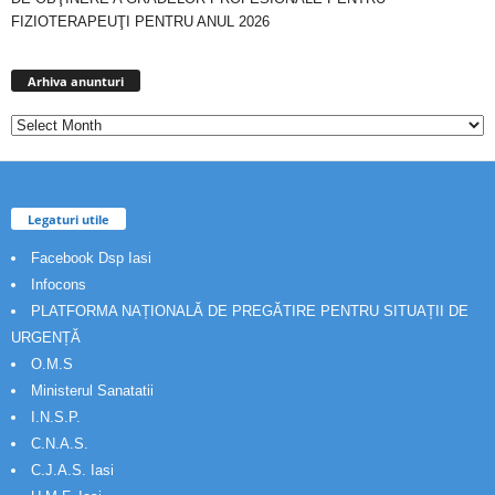
FIZIOTERAPEUŢI PENTRU ANUL 2026
Arhiva
anunturi
Arhiva anunturi
Legaturi utile
Facebook Dsp Iasi
Infocons
PLATFORMA NAȚIONALĂ DE PREGĂTIRE PENTRU SITUAȚII DE
URGENȚĂ
O.M.S
Ministerul Sanatatii
I.N.S.P.
C.N.A.S.
C.J.A.S. Iasi