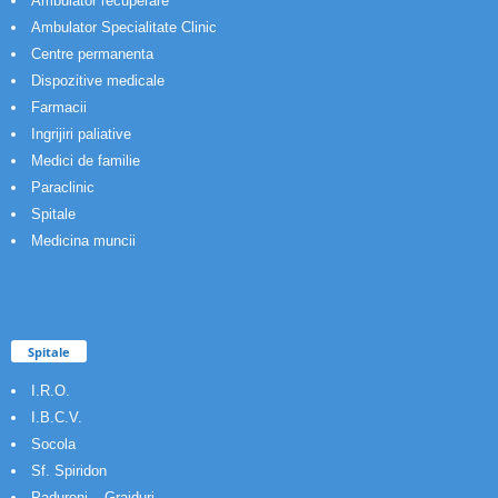
Ambulator recuperare
Ambulator Specialitate Clinic
Centre permanenta
Dispozitive medicale
Farmacii
Ingrijiri paliative
Medici de familie
Paraclinic
Spitale
Medicina muncii
Spitale
I.R.O.
I.B.C.V.
Socola
Sf. Spiridon
Padureni – Grajduri