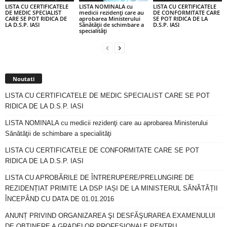
LISTA CU CERTIFICATELE
LISTA NOMINALA cu
LISTA CU CERTIFICATELE
DE MEDIC SPECIALIST
medicii rezidenţi care au
DE CONFORMITATE CARE
CARE SE POT RIDICA DE
aprobarea Ministerului
SE POT RIDICA DE LA
LA D.S.P. IASI
Sănătăţii de schimbare a
D.S.P. IASI
specialităţi
Noutati
LISTA CU CERTIFICATELE DE MEDIC SPECIALIST CARE SE POT
RIDICA DE LA D.S.P. IASI
LISTA NOMINALA cu medicii rezidenţi care au aprobarea Ministerului
Sănătăţii de schimbare a specialităţi
LISTA CU CERTIFICATELE DE CONFORMITATE CARE SE POT
RIDICA DE LA D.S.P. IASI
LISTA CU APROBĂRILE DE ÎNTRERUPERE/PRELUNGIRE DE
REZIDENȚIAT PRIMITE LA DSP IAȘI DE LA MINISTERUL SĂNĂTĂȚII
ÎNCEPÂND CU DATA DE 01.01.2016
ANUNȚ PRIVIND ORGANIZAREA ŞI DESFĂŞURAREA EXAMENULUI
DE OBŢINERE A GRADELOR PROFESIONALE PENTRU