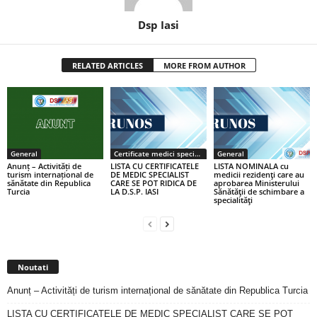
Dsp Iasi
RELATED ARTICLES
MORE FROM AUTHOR
General
Certificate medici specialiști / primari
General
Anunț – Activități de
LISTA CU CERTIFICATELE
LISTA NOMINALA cu
turism internațional de
DE MEDIC SPECIALIST
medicii rezidenţi care au
sănătate din Republica
CARE SE POT RIDICA DE
aprobarea Ministerului
Turcia
LA D.S.P. IASI
Sănătăţii de schimbare a
specialităţi
Noutati
Anunț – Activități de turism internațional de sănătate din Republica Turcia
LISTA CU CERTIFICATELE DE MEDIC SPECIALIST CARE SE POT