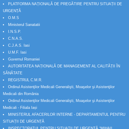
PLATFORMA NAȚIONALĂ DE PREGĂTIRE PENTRU SITUAȚII DE
URGENȚĂ
O.M.S
Ministerul Sanatatii
I.N.S.P.
C.N.A.S.
C.J.A.S. Iasi
U.M.F. Iasi
Guvernul Romaniei
AUTORITATEA NAȚIONALĂ DE MANAGEMENT AL CALITĂȚII ÎN
SĂNĂTATE
REGISTRUL C.M.R.
Ordinul Asistenţilor Medicali Generalişti, Moaşelor şi Asistenţilor
Medicali din România
Ordinul Asistenţilor Medicali Generalişti, Moaşelor şi Asistenţilor
Medicali - Filiala Iași
MINISTERUL AFACERILOR INTERNE - DEPARTAMENTUL PENTRU
SITUAȚII DE URGENȚĂ
INSPECTORATUL PENTRU SITUAȚII DE URGENȚĂ “MIHAIL