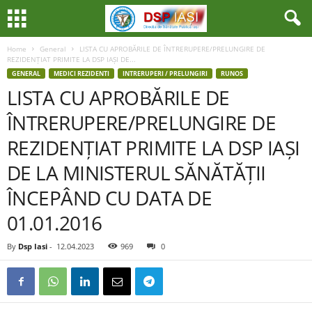
Home
General
LISTA CU APROBĂRILE DE ÎNTRERUPERE/PRELUNGIRE DE
REZIDENȚIAT PRIMITE LA DSP IAȘI DE...
GENERAL
MEDICI REZIDENTI
INTRERUPERI / PRELUNGIRI
RUNOS
LISTA CU APROBĂRILE DE
ÎNTRERUPERE/PRELUNGIRE DE
REZIDENȚIAT PRIMITE LA DSP IAȘI
DE LA MINISTERUL SĂNĂTĂȚII
ÎNCEPÂND CU DATA DE
01.01.2016
By
Dsp Iasi
-
12.04.2023
969
0