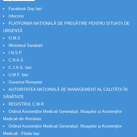
Facebook Dsp Iasi
Infocons
PLATFORMA NAȚIONALĂ DE PREGĂTIRE PENTRU SITUAȚII DE
URGENȚĂ
O.M.S
Ministerul Sanatatii
I.N.S.P.
C.N.A.S.
C.J.A.S. Iasi
U.M.F. Iasi
Guvernul Romaniei
AUTORITATEA NAȚIONALĂ DE MANAGEMENT AL CALITĂȚII ÎN
SĂNĂTATE
REGISTRUL C.M.R.
Ordinul Asistenţilor Medicali Generalişti, Moaşelor şi Asistenţilor
Medicali din România
Ordinul Asistenţilor Medicali Generalişti, Moaşelor şi Asistenţilor
Medicali - Filiala Iași