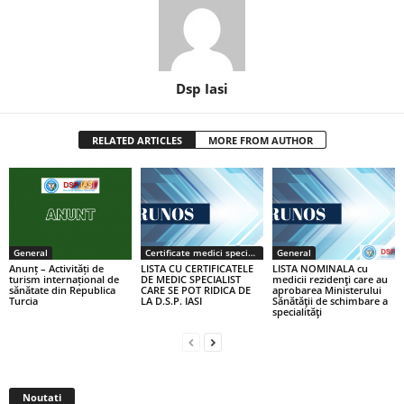
Dsp Iasi
RELATED ARTICLES
MORE FROM AUTHOR
General
Certificate medici specialiști / primari
General
Anunț – Activități de
LISTA CU CERTIFICATELE
LISTA NOMINALA cu
turism internațional de
DE MEDIC SPECIALIST
medicii rezidenţi care au
sănătate din Republica
CARE SE POT RIDICA DE
aprobarea Ministerului
Turcia
LA D.S.P. IASI
Sănătăţii de schimbare a
specialităţi
Noutati