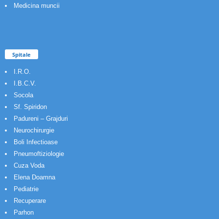
Medicina muncii
Spitale
I.R.O.
I.B.C.V.
Socola
Sf. Spiridon
Padureni – Grajduri
Neurochirurgie
Boli Infectioase
Pneumoftiziologie
Cuza Voda
Elena Doamna
Pediatrie
Recuperare
Parhon