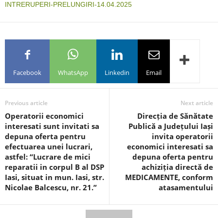
INTRERUPERI-PRELUNGIRI-14.04.2025
Facebook
WhatsApp
Linkedin
Email
Previous article
Next article
Operatorii economici
Direcția de Sănătate
interesati sunt invitati sa
Publică a Județului Iași
depuna oferta pentru
invita operatorii
efectuarea unei lucrari,
economici interesati sa
astfel: “Lucrare de mici
depuna oferta pentru
reparatii in corpul B al DSP
achiziția directă de
Iasi, situat in mun. Iasi, str.
MEDICAMENTE, conform
Nicolae Balcescu, nr. 21.”
atasamentului