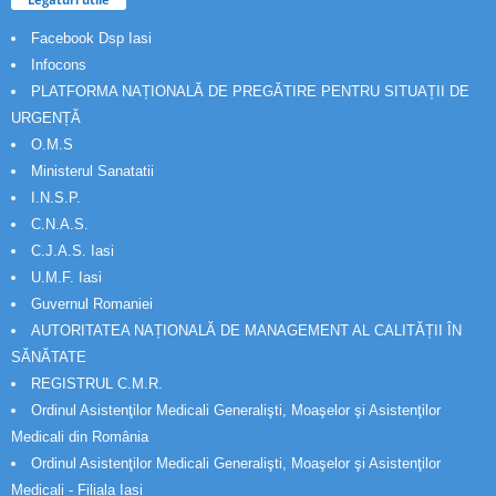
Facebook Dsp Iasi
Infocons
PLATFORMA NAȚIONALĂ DE PREGĂTIRE PENTRU SITUAȚII DE
URGENȚĂ
O.M.S
Ministerul Sanatatii
I.N.S.P.
C.N.A.S.
C.J.A.S. Iasi
U.M.F. Iasi
Guvernul Romaniei
AUTORITATEA NAȚIONALĂ DE MANAGEMENT AL CALITĂȚII ÎN
SĂNĂTATE
REGISTRUL C.M.R.
Ordinul Asistenţilor Medicali Generalişti, Moaşelor şi Asistenţilor
Medicali din România
Ordinul Asistenţilor Medicali Generalişti, Moaşelor şi Asistenţilor
Medicali - Filiala Iași