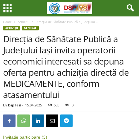
Home
Achiziții
Direcția de Sănătate Publică a Județului ...
ACHIZIȚII
GENERAL
Direcția de Sănătate Publică a
Județului Iași invita operatorii
economici interesati sa depuna
oferta pentru achiziția directă de
MEDICAMENTE, conform
atasamentului
By
Dsp Iasi
-
15.04.2025
603
0
Invitatie participare (3)