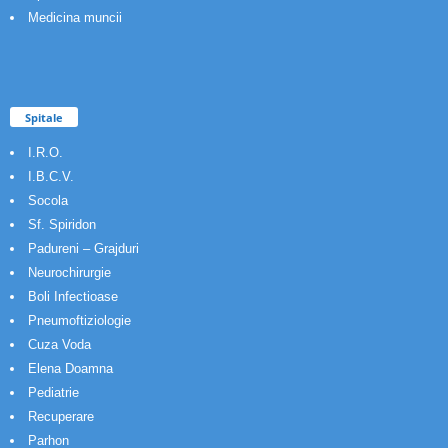
Medicina muncii
Spitale
I.R.O.
I.B.C.V.
Socola
Sf. Spiridon
Padureni – Grajduri
Neurochirurgie
Boli Infectioase
Pneumoftiziologie
Cuza Voda
Elena Doamna
Pediatrie
Recuperare
Parhon