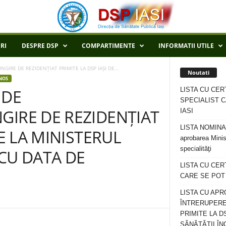
RI
DESPRE DSP
COMPARTIMENTE
INFORMATII UTILE
GIRE DE REZIDENȚIAT PRIMITE LA DSP IAȘI DE...
Noutati
NOS
LISTA CU CER
 DE
SPECIALIST C
GIRE DE REZIDENȚIAT
IASI
LISTA NOMINALA
DE LA MINISTERUL
aprobarea Minis
specialităţi
CU DATA DE
LISTA CU CE
CARE SE POT R
LISTA CU APR
ÎNTRERUPERE
PRIMITE LA D
SĂNĂTĂȚII ÎN