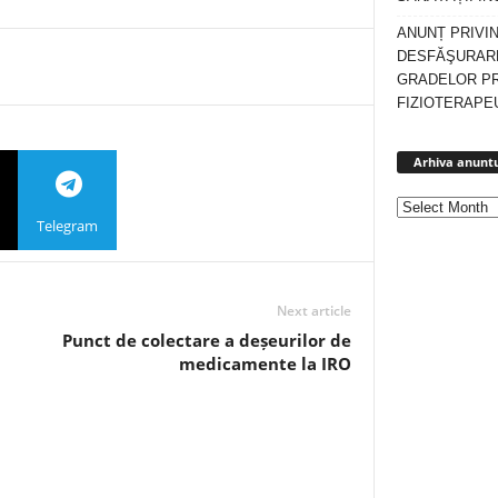
ANUNȚ PRIVI
DESFĂŞURARE
GRADELOR P
FIZIOTERAPEU
Arhiva anuntu
Telegram
Next article
Punct de colectare a deșeurilor de
medicamente la IRO