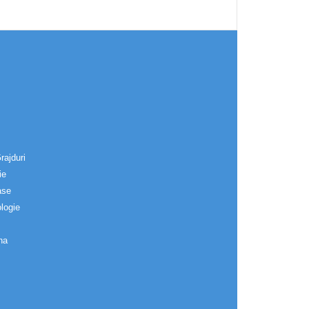
rajduri
ie
ase
logie
na