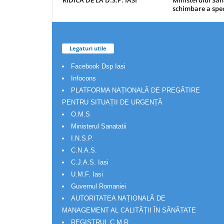
RIDICA DE LA D.S.P. IASI
Ministerului Săn
schimbare a spec
Legaturi utile
Facebook Dsp Iasi
Infocons
PLATFORMA NAȚIONALĂ DE PREGĂTIRE
PENTRU SITUAȚII DE URGENȚĂ
O.M.S
Ministerul Sanatatii
I.N.S.P.
C.N.A.S.
C.J.A.S. Iasi
U.M.F. Iasi
Guvernul Romaniei
AUTORITATEA NAȚIONALĂ DE
MANAGEMENT AL CALITĂȚII ÎN SĂNĂTATE
REGISTRUL C.M.R.