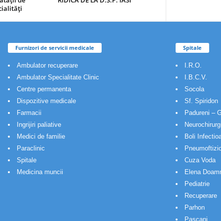
ătăţii de
RIDICA DE LA D.S.P. IASI
ialităţi
Furnizori de servicii medicale
Spitale
Ambulator recuperare
I.R.O.
Ambulator Specialitate Clinic
I.B.C.V.
Centre permanenta
Socola
Dispozitive medicale
Sf. Spiridon
Farmacii
Padureni – G
Ingrijiri paliative
Neurochirurg
Medici de familie
Boli Infectio
Paraclinic
Pneumoftizio
Spitale
Cuza Voda
Medicina muncii
Elena Doam
Pediatrie
Recuperare
Parhon
Pascani