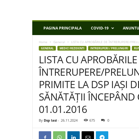
D
PAGINA PRINCIPALA
COVID-19
ANUNTU
S
P
Home
General
LISTA CU APROBĂRILE DE ÎNTRERUPERE/PRELUN
I
GENERAL
MEDICI REZIDENTI
INTRERUPERI / PRELUNGIRI
RU
a
LISTA CU APROBĂRILE
s
i
ÎNTRERUPERE/PRELUN
PRIMITE LA DSP IAȘI 
SĂNĂTĂȚII ÎNCEPÂND 
01.01.2016
By
Dsp Iasi
-
26.11.2024
675
0