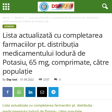
Home
General
Lista actualizată cu completarea farmaciilor pt. distribuția
medicamentului Iodură de Potasiu, 65...
GENERAL
Lista actualizată cu completarea
farmaciilor pt. distribuția
medicamentului Iodură de
Potasiu, 65 mg, comprimate, către
populație
By
Dsp Iasi
-
01.08.2022
2337
0
Lista actualizata cu completarea farmaciilor pt. distribuția
medicamentului Iodură de Potasiu, către populație