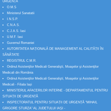
URGENȚĂ
O.M.S
Ministerul Sanatatii
I.N.S.P.
C.N.A.S.
C.J.A.S. Iasi
U.M.F. Iasi
Guvernul Romaniei
AUTORITATEA NAȚIONALĂ DE MANAGEMENT AL CALITĂȚII ÎN
SĂNĂTATE
REGISTRUL C.M.R.
Ordinul Asistenţilor Medicali Generalişti, Moaşelor şi Asistenţilor
Medicali din România
Ordinul Asistenţilor Medicali Generalişti, Moaşelor şi Asistenţilor
Medicali - Filiala Iași
MINISTERUL AFACERILOR INTERNE - DEPARTAMENTUL PENTRU
SITUAȚII DE URGENȚĂ
INSPECTORATUL PENTRU SITUAȚII DE URGENȚĂ “MIHAIL
GRIGORE STURZA” AL JUDETULUI IAȘI -