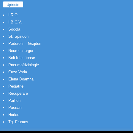
Spitale
I.R.O.
I.B.C.V.
Socola
Sf. Spiridon
Padureni – Grajduri
Neurochirurgie
Boli Infectioase
Pneumoftiziologie
Cuza Voda
Elena Doamna
Pediatrie
Recuperare
Parhon
Pascani
Harlau
Tg. Frumos