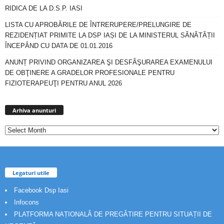
RIDICA DE LA D.S.P. IASI
LISTA CU APROBĂRILE DE ÎNTRERUPERE/PRELUNGIRE DE
REZIDENȚIAT PRIMITE LA DSP IAȘI DE LA MINISTERUL SĂNĂTĂȚII
ÎNCEPÂND CU DATA DE 01.01.2016
ANUNȚ PRIVIND ORGANIZAREA ŞI DESFĂŞURAREA EXAMENULUI
DE OBŢINERE A GRADELOR PROFESIONALE PENTRU
FIZIOTERAPEUŢI PENTRU ANUL 2026
Arhiva
anunturi
Arhiva anunturi
Legaturi utile
Facebook Dsp Iasi
Infocons
PLATFORMA NAȚIONALĂ DE PREGĂTIRE PENTRU SITUAȚII DE