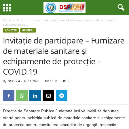
Home
Achiziții
Invitație de participare – Furnizare de materiale sanitare și
echipamente de...
ACHIZIȚII
GENERAL
Invitație de participare – Furnizare
de materiale sanitare și
echipamente de protecție –
COVID 19
By
DSP Iasi
-
16.11.2020
1150
0
Directia de Sanatate Publica Județană Iași vă invită să depuneți
ofertă pentru achiziția publică de materiale sanitare si echipamente
de protecție pentru consituirea stocurilor de urgență, respectiv: