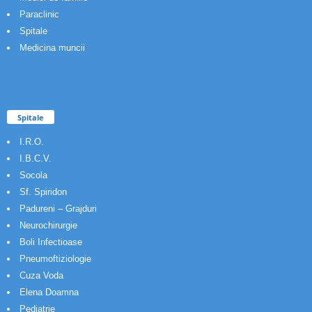
Paraclinic
Spitale
Medicina muncii
Spitale
I.R.O.
I.B.C.V.
Socola
Sf. Spiridon
Padureni – Grajduri
Neurochirurgie
Boli Infectioase
Pneumoftiziologie
Cuza Voda
Elena Doamna
Pediatrie