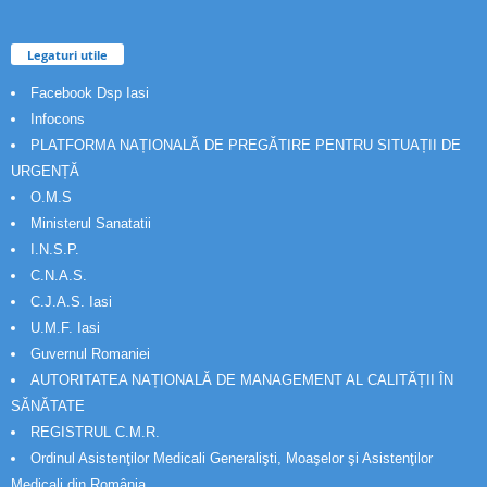
Legaturi utile
Facebook Dsp Iasi
Infocons
PLATFORMA NAȚIONALĂ DE PREGĂTIRE PENTRU SITUAȚII DE
URGENȚĂ
O.M.S
Ministerul Sanatatii
I.N.S.P.
C.N.A.S.
C.J.A.S. Iasi
U.M.F. Iasi
Guvernul Romaniei
AUTORITATEA NAȚIONALĂ DE MANAGEMENT AL CALITĂȚII ÎN
SĂNĂTATE
REGISTRUL C.M.R.
Ordinul Asistenţilor Medicali Generalişti, Moaşelor şi Asistenţilor
Medicali din România