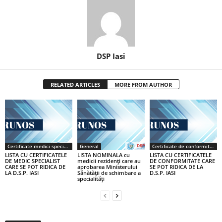
DSP Iasi
RELATED ARTICLES
MORE FROM AUTHOR
Certificate medici specialiști / primari
General
Certificate de conformitate
LISTA CU CERTIFICATELE
LISTA NOMINALA cu
LISTA CU CERTIFICATELE
DE MEDIC SPECIALIST
medicii rezidenţi care au
DE CONFORMITATE CARE
CARE SE POT RIDICA DE
aprobarea Ministerului
SE POT RIDICA DE LA
LA D.S.P. IASI
Sănătăţii de schimbare a
D.S.P. IASI
specialităţi