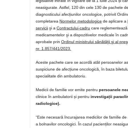
legislative intrate în vigoare de la 1 iulie 2024 și c
neasigurate. Astfel, 120 din cele 130 de pachete de
diagnosticului afecțiunilor oncologice, potrivit Ordinu
completarea
Normelor metodologice
de aplicare a
servicii
şi a
Contractului-cadru
care reglementează co
medicamentelor şi a dispozitivelor medicale în cadr
aprobate prin
Ordinul ministrului sănătăţii şi al pr
nr. 1.857/441/2023.
Aceste pachete care se acordă atât persoanelor asi
suspiciune de afecțiune oncologică, în baza biletul
specialitate din ambulatoriu.
Medicii de familie vor emite pentru
persoanele ne
clinice în ambulatorii și pentru
investigații paracli
radiologice).
“Este necesară încurajarea medicilor de familie de 
a bolnavilor oncologici. În cazul pacienților neasigur