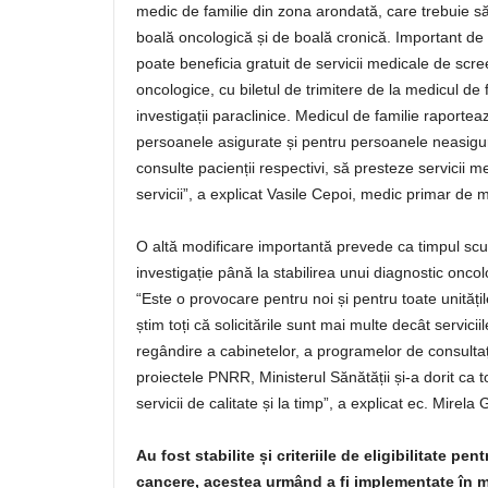
medic de familie din zona arondată, care trebuie să 
boală oncologică și de boală cronică. Important de
poate beneficia gratuit de servicii medicale de scre
oncologice, cu biletul de trimitere de la medicul de f
investigații paraclinice. Medicul de familie raportea
persoanele asigurate și pentru persoanele neasigurat
consulte pacienții respectivi, să presteze servicii 
servicii”, a explicat Vasile Cepoi, medic primar de m
O altă modificare importantă prevede ca timpul scu
investigație până la stabilirea unui diagnostic onco
“Este o provocare pentru noi și pentru toate unită
știm toți că solicitările sunt mai multe decât servici
regândire a cabinetelor, a programelor de consultaț
proiectele PNRR, Ministerul Sănătății și-a dorit ca t
servicii de calitate și la timp”, a explicat ec. Mire
Au fost stabilite și criteriile de eligibilitate pe
cancere, acestea urmând a fi implementate în mo