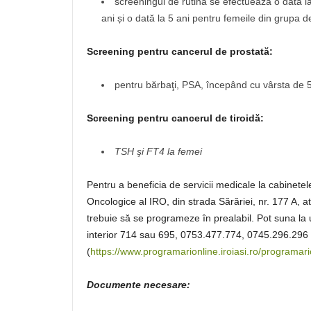
screeningul de rutină se efectuează o dată la
ani și o dată la 5 ani pentru femeile din grupa d
Screening pentru cancerul de prostată:
pentru bărbaţi, PSA, începând cu vârsta de 50
Screening pentru cancerul de tiroidă:
TSH şi FT4 la femei
Pentru a beneficia de servicii medicale la cabinetel
Oncologice al IRO, din strada Sărăriei, nr. 177 A, a
trebuie să se programeze în prealabil. Pot suna la
interior 714 sau 695, 0753.477.774, 0745.296.296 
(
https://www.programarionline.iroiasi.ro/programari
Documente necesare: