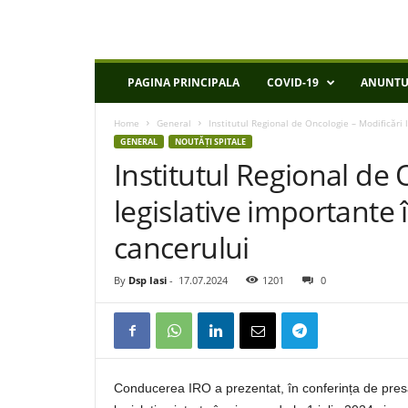
D
PAGINA PRINCIPALA
COVID-19
ANUNTU
S
P
Home
General
Institutul Regional de Oncologie – Modificări 
I
GENERAL
NOUTǍȚI SPITALE
a
Institutul Regional de 
s
i
legislative importante 
cancerului
By
Dsp Iasi
-
17.07.2024
1201
0
Conducerea IRO a prezentat, în conferința de presă