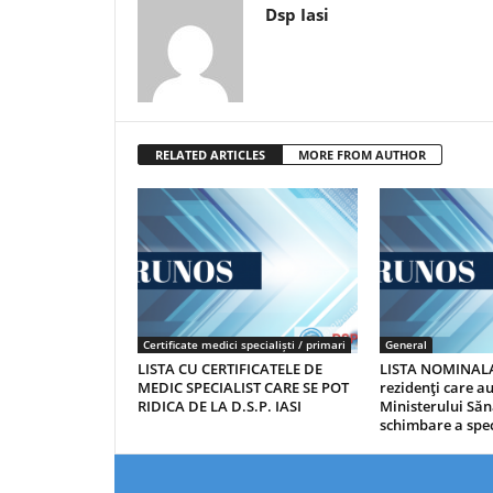
Dsp Iasi
RELATED ARTICLES
MORE FROM AUTHOR
Certificate medici specialiști / primari
General
LISTA CU CERTIFICATELE DE
LISTA NOMINALA
MEDIC SPECIALIST CARE SE POT
rezidenţi care 
RIDICA DE LA D.S.P. IASI
Ministerului Săn
schimbare a spec