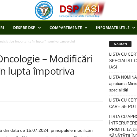
RI
DESPRE DSP
COMPARTIMENTE
INFORMATII UTILE
legislative importante în lupta împotriva cancerului
Noutati
LISTA CU CER
Oncologie – Modificări
SPECIALIST C
în lupta împotriva
IASI
LISTA NOMINALA
aprobarea Minis
specialităţi
LISTA CU CE
CARE SE POT R
LISTA CU APR
ÎNTRERUPERE
PRIMITE LA D
 din data de 15.07.2024, principalele modificări
SĂNĂTĂȚII ÎN