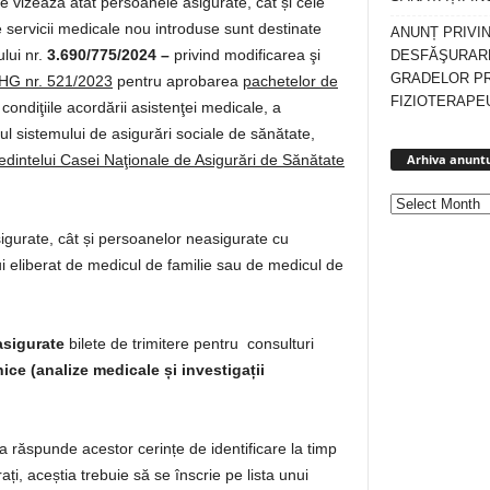
are vizează atât persoanele asigurate, cât și cele
 servicii medicale nou introduse sunt destinate
ANUNȚ PRIVI
lui nr.
3.690/775/2024
–
privind modificarea şi
DESFĂŞURARE
GRADELOR P
HG nr.
521/2023
pentru aprobarea
pachetelor de
FIZIOTERAPEU
ndiţiile acordării asistenţei medicale, a
ul sistemului de asigurări sociale de sănătate,
Arhiva anuntu
eşedintelui Casei Naţionale de Asigurări de Sănătate
gurate, cât și persoanelor neasigurate cu
ui eliberat de medicul de familie sau de medicul de
asigurate
bilete de trimitere pentru consulturi
nice
(analize medicale și investigații
a răspunde acestor cerințe de identificare la timp
ați, aceștia trebuie să se înscrie pe lista unui