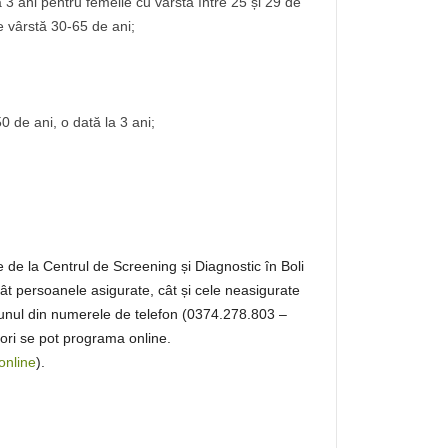
 3 ani pentru femeile cu vârsta între 25 și 29 de
e vârstă 30-65 de ani;
 de ani, o dată la 3 ani;
e de la Centrul de Screening și Diagnostic în Boli
tât persoanele asigurate, cât și cele neasigurate
 unul din numerele de telefon (0374.278.803 –
ori se pot programa online.
online
).