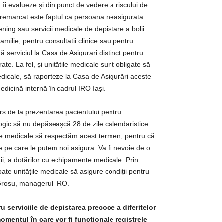
îi evalueze și din punct de vedere a riscului de
 remarcat este faptul ca persoana neasigurata
ening sau servicii medicale de depistare a bolii
amilie, pentru consultatii clinice sau pentru
ză serviciul la Casa de Asigurari distinct pentru
e. La fel, și unitătile medicale sunt obligate să
medicale, să raporteze la Casa de Asigurări aceste
edicină internă în cadrul IRO Iași.
rs de la prezentarea pacientului pentru
logic să nu depăseașcă 28 de zile calendaristice.
țile medicale să respectăm acest termen, pentru că
ile pe care le putem noi asigura. Va fi nevoie de o
ii, a dotărilor cu echipamente medicale. Prin
oate unitățile medicale să asigure condiții pentru
la Grosu, managerul IRO.
ntru serviciile de depistarea precoce a diferitelor
mentul în care vor fi funcționale registrele