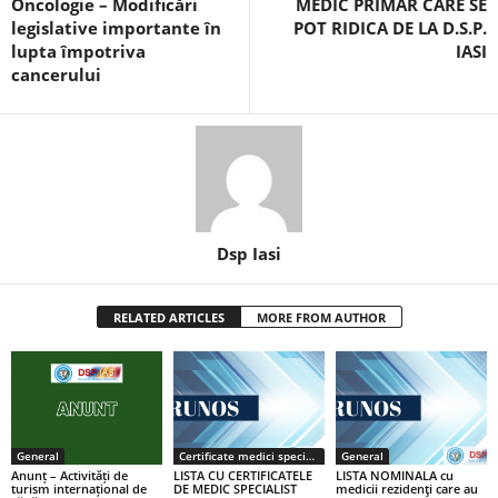
Oncologie – Modificări
MEDIC PRIMAR CARE SE
legislative importante în
POT RIDICA DE LA D.S.P.
lupta împotriva
IASI
cancerului
Dsp Iasi
RELATED ARTICLES
MORE FROM AUTHOR
General
Certificate medici specialiști / primari
General
Anunț – Activități de
LISTA CU CERTIFICATELE
LISTA NOMINALA cu
turism internațional de
DE MEDIC SPECIALIST
medicii rezidenţi care au