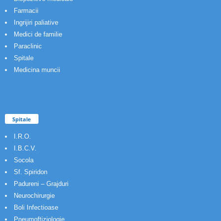
Farmacii
Ingrijiri paliative
Medici de familie
Paraclinic
Spitale
Medicina muncii
Spitale
I.R.O.
I.B.C.V.
Socola
Sf. Spiridon
Padureni – Grajduri
Neurochirurgie
Boli Infectioase
Pneumoftiziologie