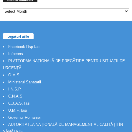
Legaturi utile
Facebook Dsp Iasi
Infocons
PLATFORMA NAȚIONALĂ DE PREGĂTIRE PENTRU SITUAȚII DE
URGENȚĂ
O.M.S
Ministerul Sanatatii
I.N.S.P.
C.N.A.S.
C.J.A.S. Iasi
U.M.F. Iasi
Guvernul Romaniei
AUTORITATEA NAȚIONALĂ DE MANAGEMENT AL CALITĂȚII ÎN
SĂNĂTATE