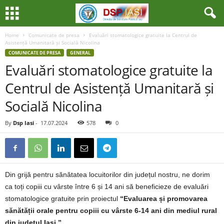
Home
Comunicate de presa
Evaluări stomatologice gratuite la Centrul de
Asistență Umanitară și Socială Nicolina
COMUNICATE DE PRESA
GENERAL
Evaluări stomatologice gratuite la
Centrul de Asistență Umanitară și
Socială Nicolina
By
Dsp Iasi
-
17.07.2024
578
0
Din grijă pentru sănătatea locuitorilor din județul nostru, ne dorim
ca toți copiii cu vârste între 6 și 14 ani să beneficieze de evaluări
stomatologice gratuite prin proiectul
“Evaluarea și promovarea
sănătății orale pentru copiii cu vârste 6-14 ani din mediul rural
din județul Iași.”