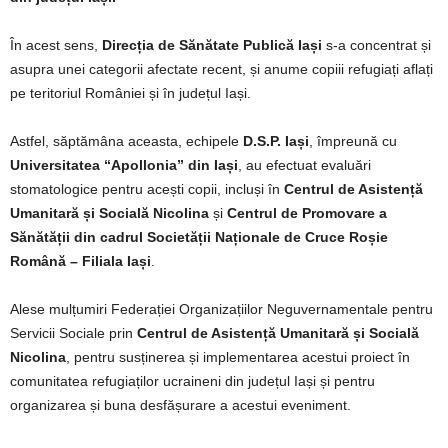
În acest sens,
Direcția de Sănătate Publică Iași
s-a concentrat și
asupra unei categorii afectate recent, și anume copiii refugiați aflați
pe teritoriul României și în județul Iași.
Astfel, săptămâna aceasta, echipele
D.S.P. Iași
, împreună cu
Universitatea “Apollonia” din Iași
, au efectuat evaluări
stomatologice pentru acești copii, incluși în
Centrul de Asistență
Umanitară și Socială Nicolina
și
Centrul de Promovare a
Sănătății din cadrul Societății Naționale de Cruce Roșie
Română – Filiala Iași
.
Alese mulțumiri Federației Organizațiilor Neguvernamentale pentru
Servicii Sociale prin
Centrul de Asistență Umanitară și Socială
Nicolina
, pentru susținerea și implementarea acestui proiect în
comunitatea refugiaților ucraineni din județul Iași și pentru
organizarea și buna desfășurare a acestui eveniment.