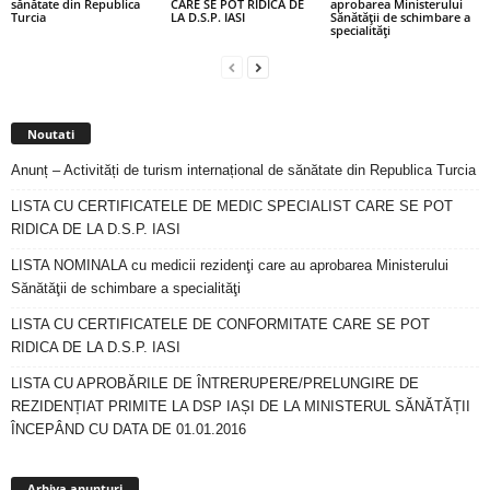
sănătate din Republica
CARE SE POT RIDICA DE
aprobarea Ministerului
Turcia
LA D.S.P. IASI
Sănătăţii de schimbare a
specialităţi
Noutati
Anunț – Activități de turism internațional de sănătate din Republica Turcia
LISTA CU CERTIFICATELE DE MEDIC SPECIALIST CARE SE POT
RIDICA DE LA D.S.P. IASI
LISTA NOMINALA cu medicii rezidenţi care au aprobarea Ministerului
Sănătăţii de schimbare a specialităţi
LISTA CU CERTIFICATELE DE CONFORMITATE CARE SE POT
RIDICA DE LA D.S.P. IASI
LISTA CU APROBĂRILE DE ÎNTRERUPERE/PRELUNGIRE DE
REZIDENȚIAT PRIMITE LA DSP IAȘI DE LA MINISTERUL SĂNĂTĂȚII
ÎNCEPÂND CU DATA DE 01.01.2016
Arhiva
anunturi
Arhiva anunturi