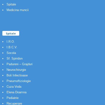
Spitale
Medicina muncii
Spitale
I.R.O.
I.B.C.V.
Socola
Sf. Spiridon
Padureni – Grajduri
Neurochirurgie
Boli Infectioase
Pneumoftiziologie
Cuza Voda
Elena Doamna
Pediatrie
Recuperare