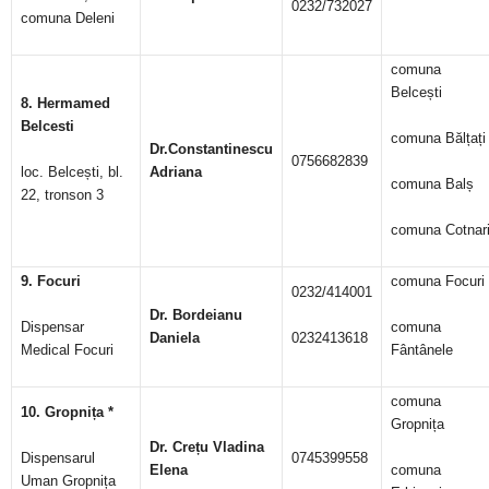
0232/732027
comuna Deleni
comuna
Belcești
8. Hermamed
Belcesti
comuna Bălțați
Dr.Constantinescu
0756682839
loc. Belcești, bl.
Adriana
comuna Balș
22, tronson 3
comuna Cotnar
9. Focuri
comuna Focuri
0232/414001
Dr. Bordeianu
Dispensar
comuna
Daniela
0232413618
Medical Focuri
Fântânele
comuna
10. Gropni
ța *
Gropnița
Dr. Crețu Vladina
Dispensarul
0745399558
Elena
comuna
Uman Gropnița