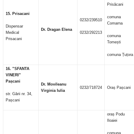
Prisăcani
15. Prisacani
comuna
0232/239510
Comarna
Dispensar
Dr.
Dragan Elena
Medical
0232/292213
comuna
Prisacani
Tomești
comuna Țuțora
16.
”SFANTA
VINERI”
Pașcani
Dr. Movileanu
0232/718724
Oraș Pașcani
Virginia Iulia
str. Gării nr. 34,
Pașcani
oraș Podu
Iloaiei
comuna