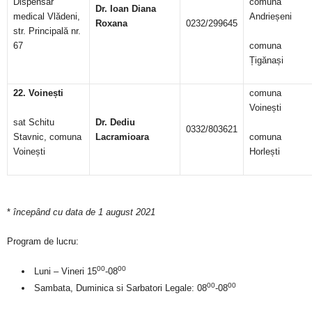
Dispensar
comuna
Dr. Ioan Diana
medical Vlădeni,
Andrieșeni
Roxana
0232/299645
str. Principală nr.
67
comuna
Țigănași
22. Voinești
comuna
Voinești
sat Schitu
Dr. Dediu
0332/803621
Stavnic, comuna
Lacramioara
comuna
Voinești
Horlești
*
începând cu data de 1 august 2021
Program de lucru:
00
00
Luni – Vineri 15
-08
00
00
Sambata, Duminica si Sarbatori Legale: 08
-08