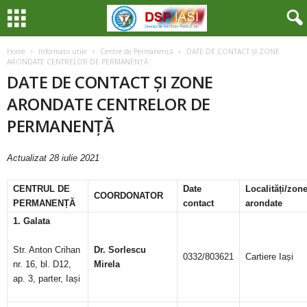
Home
Informatii utile
Centre de Permanență
DATE DE CONTACT ȘI ZONE
ARONDATE CENTRELOR DE PERMANENȚĂ
DATE DE CONTACT ȘI ZONE
ARONDATE CENTRELOR DE
PERMANENȚĂ
Actualizat 28 iulie 2021
CENTRUL DE
Date
Localități/zon
COORDONATOR
PERMANENȚĂ
contact
arondate
1. Galata
Str. Anton Crihan
Dr. Sorlescu
0332/803621
Cartiere Iași
nr. 16, bl. D12,
Mirela
ap. 3, parter, Iași