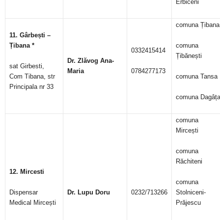
Erbiceni
comuna Țibana
11. Gârbești –
Țibana *
comuna
0332415414
Țibănești
Dr. Zlăvog Ana-
sat Girbesti,
Maria
0784277173
Com Tibana, str
comuna Tansa
Principala nr 33
comuna Dagâț
comuna
Mircești
comuna
Răchiteni
12. Mircesti
comuna
Dispensar
Dr.
Lupu Doru
0232/713266
Stolniceni-
Medical Mircești
Prăjescu