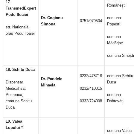
17.
Românești
TransmedExpert
Podu Iloaiei
Dr. Cogianu
comuna
0751/079504
Simona
Popești
str. Națională,
oraș Podu Iloaiei
comuna
Mădârjac
comuna Sinești
18. Schitu Duca
0232/478718
comuna Schitu
Dr. Pandele
Dispensar
Duca
Mihaela
Medical sat
0232/410015
Pocreaca,
comuna
comuna Schitu
0332/724008
Dobrovăț
Duca
19. Valea
Lupului *
comuna Valea