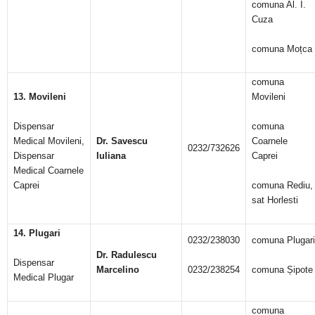
comuna Al. I.
Cuza
comuna Moțca
comuna
13. Movileni
Movileni
Dispensar
comuna
Medical Movileni,
Dr. Savescu
Coarnele
0232/732626
Dispensar
Iuliana
Caprei
Medical Coarnele
Caprei
comuna Rediu,
sat Horlesti
14. Plugari
0232/238030
comuna Plugari
Dr. Radulescu
Dispensar
Marcelino
0232/238254
comuna Șipote
Medical Plugar
comuna