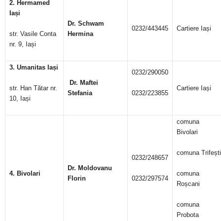
2. Hermamed
Ia
ș
i
Dr. Schwam
0232/443445
Cartiere Iași
str. Vasile Conta
Hermina
nr. 9, Iași
3. Umanitas Iași
0232/290050
Dr. Maftei
str. Han Tătar nr.
Cartiere Iași
Stefania
0232/223855
10, Iași
comuna
Bivolari
comuna Trifești
0232/248657
Dr. Moldovanu
4. Bivolari
comuna
Florin
0232/297574
Roșcani
comuna
Probota