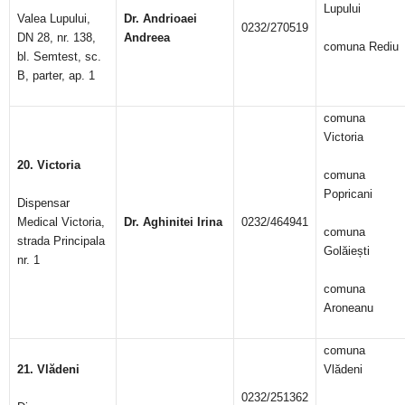
Lupului
Valea Lupului,
Dr. Andrioaei
0232/270519
DN 28, nr. 138,
Andreea
comuna Rediu
bl. Semtest, sc.
B, parter, ap. 1
comuna
Victoria
20. Victoria
comuna
Popricani
Dispensar
Medical Victoria,
Dr. Aghinitei Irina
0232/464941
comuna
strada Principala
Golăiești
nr. 1
comuna
Aroneanu
comuna
21. Vlădeni
Vlădeni
0232/251362