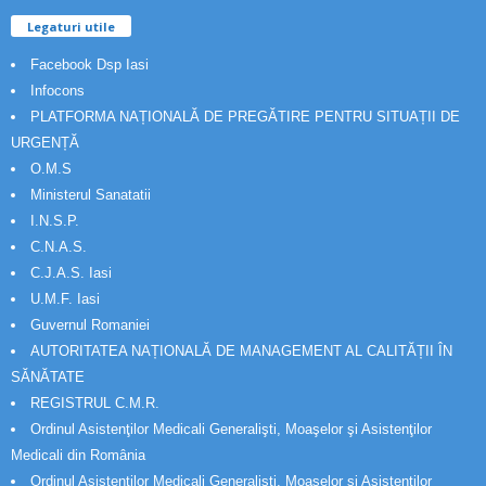
Legaturi utile
Facebook Dsp Iasi
Infocons
PLATFORMA NAȚIONALĂ DE PREGĂTIRE PENTRU SITUAȚII DE
URGENȚĂ
O.M.S
Ministerul Sanatatii
I.N.S.P.
C.N.A.S.
C.J.A.S. Iasi
U.M.F. Iasi
Guvernul Romaniei
AUTORITATEA NAȚIONALĂ DE MANAGEMENT AL CALITĂȚII ÎN
SĂNĂTATE
REGISTRUL C.M.R.
Ordinul Asistenţilor Medicali Generalişti, Moaşelor şi Asistenţilor
Medicali din România
Ordinul Asistenţilor Medicali Generalişti, Moaşelor şi Asistenţilor