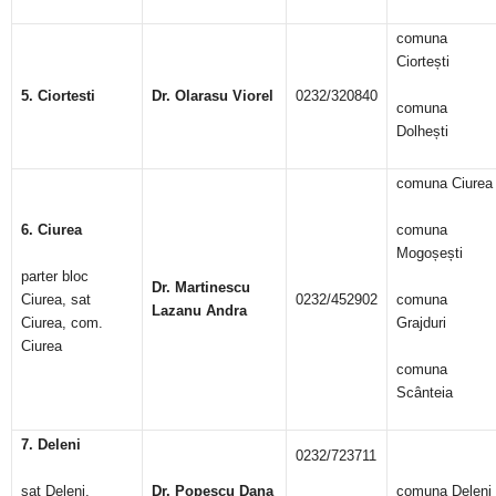
comuna
Ciortești
5. Ciortesti
Dr. Olarasu Viorel
0232/320840
comuna
Dolhești
comuna Ciurea
6. Ciurea
comuna
Mogoșești
parter bloc
Dr. Martinescu
Ciurea, sat
0232/452902
comuna
Lazanu Andra
Ciurea, com.
Grajduri
Ciurea
comuna
Scânteia
7. Deleni
0232/723711
sat Deleni,
Dr. Popescu Dana
comuna Deleni