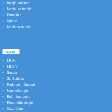
Ingrijiri paliative
Medici de familie
Paraclinic
Spitale
Medicina muncii
Spitale
I.R.O.
I.B.C.V.
Socola
Sf. Spiridon
Padureni – Grajduri
Neurochirurgie
Boli Infectioase
Pneumoftiziologie
Cuza Voda