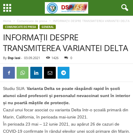
Home
Comunicate de presa
INFORMAȚII DESPRE TRANSMITEREA VARIANTEI DELTA
COMUNICATE DE PRESA
GENERAL
INFORMAȚII DESPRE
TRANSMITEREA VARIANTEI DELTA
By
Dsp Iasi
-
03.09.2021
1426
0
Studiu SUA:
Varianta Delta se poate răspândi rapid în școli
atunci când profesorii și personalul nevaccinat sunt în interior
și nu poartă măștile de protecție.
Cazul unui focar asociat cu varianta Delta într-o școală primară din
Marin, California, în perioada mai-iunie 2021.
În perioada 23 mai – 12 iunie 2021, au apărut 26 de cazuri de
COVID-19 confirmate în rândul elevilor unei școli primare din Marin,