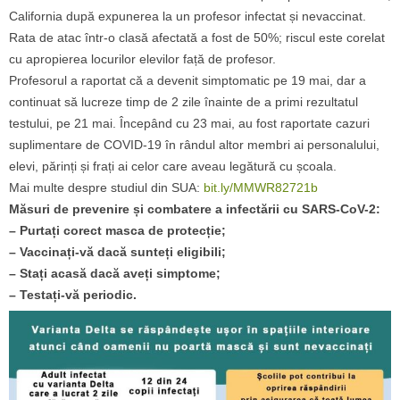
California după expunerea la un profesor infectat și nevaccinat.
Rata de atac într-o clasă afectată a fost de 50%; riscul este corelat
cu apropierea locurilor elevilor față de profesor.
Profesorul a raportat că a devenit simptomatic pe 19 mai, dar a
continuat să lucreze timp de 2 zile înainte de a primi rezultatul
testului, pe 21 mai. Începând cu 23 mai, au fost raportate cazuri
suplimentare de COVID-19 în rândul altor membri ai personalului,
elevi, părinți și frați ai celor care aveau legătură cu școala.
Mai multe despre studiul din SUA:
bit.ly/MMWR82721b
Măsuri de prevenire și combatere a infectării cu SARS-CoV-2:
– Purtați corect masca de protecție;
– Vaccinați-vă dacă sunteți eligibili;
– Stați acasă dacă aveți simptome;
– Testați-vă periodic.