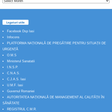
Legaturi utile
Facebook Dsp Iasi
Infocons
PLATFORMA NAȚIONALĂ DE PREGĂTIRE PENTRU SITUAȚII DE
URGENȚĂ
O.M.S
Ministerul Sanatatii
I.N.S.P.
C.N.A.S.
C.J.A.S. Iasi
U.M.F. Iasi
Guvernul Romaniei
AUTORITATEA NAȚIONALĂ DE MANAGEMENT AL CALITĂȚII ÎN
SĂNĂTATE
REGISTRUL C.M.R.