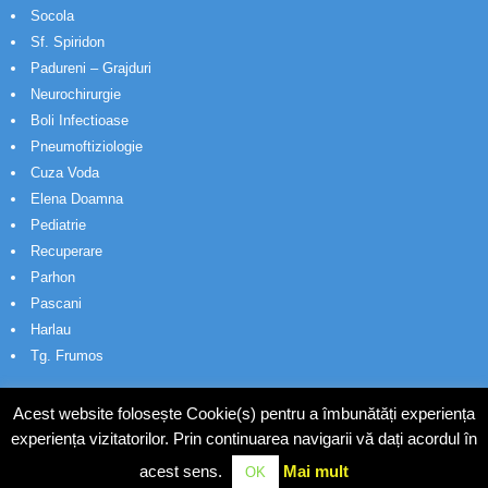
Socola
Sf. Spiridon
Padureni – Grajduri
Neurochirurgie
Boli Infectioase
Pneumoftiziologie
Cuza Voda
Elena Doamna
Pediatrie
Recuperare
Parhon
Pascani
Harlau
Tg. Frumos
Acest website folosește Cookie(s) pentru a îmbunătăți experiența
experiența vizitatorilor. Prin continuarea navigarii vă dați acordul în
acest sens.
Mai mult
OK
© Wakatech