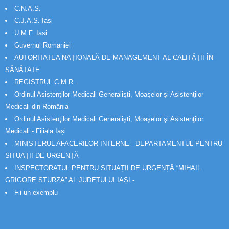
C.N.A.S.
C.J.A.S. Iasi
U.M.F. Iasi
Guvernul Romaniei
AUTORITATEA NAȚIONALĂ DE MANAGEMENT AL CALITĂȚII ÎN
SĂNĂTATE
REGISTRUL C.M.R.
Ordinul Asistenţilor Medicali Generalişti, Moaşelor şi Asistenţilor
Medicali din România
Ordinul Asistenţilor Medicali Generalişti, Moaşelor şi Asistenţilor
Medicali - Filiala Iași
MINISTERUL AFACERILOR INTERNE - DEPARTAMENTUL PENTRU
SITUAȚII DE URGENȚĂ
INSPECTORATUL PENTRU SITUAȚII DE URGENȚĂ “MIHAIL
GRIGORE STURZA” AL JUDETULUI IAȘI -
Fii un exemplu