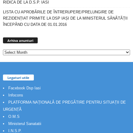
RIDICA DE LA D.S.P. IASI
LISTA CU APROBĂRILE DE ÎNTRERUPERE/PRELUNGIRE DE
REZIDENȚIAT PRIMITE LA DSP IAȘI DE LA MINISTERUL SĂNĂTĂȚII
ÎNCEPÂND CU DATA DE 01.01.2016
Arhiva
anunturi
Arhiva anunturi
Legaturi utile
Facebook Dsp Iasi
Infocons
PLATFORMA NAȚIONALĂ DE PREGĂTIRE PENTRU SITUAȚII DE
URGENȚĂ
O.M.S
Ministerul Sanatatii
I.N.S.P.