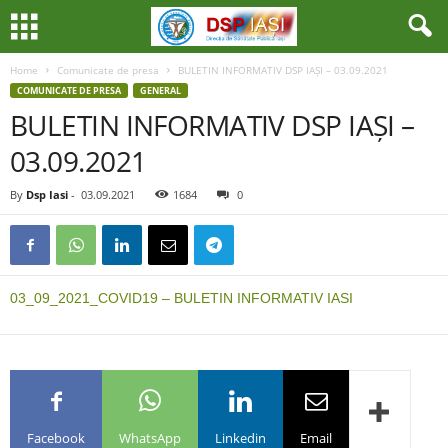
Home
Comunicate de presa
BULETIN INFORMATIV DSP IAȘI – 03.09.2021
COMUNICATE DE PRESA
GENERAL
BULETIN INFORMATIV DSP IAȘI –
03.09.2021
By
Dsp Iasi
-
03.09.2021
1684
0
03_09_2021_COVID19 – BULETIN INFORMATIV IASI
Facebook
WhatsApp
Linkedin
Email