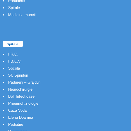
Paraclinic
Spitale
Medicina muncii
Spitale
I.R.O.
I.B.C.V.
Socola
Sf. Spiridon
Padureni – Grajduri
Neurochirurgie
Boli Infectioase
Pneumoftiziologie
Cuza Voda
Elena Doamna
Pediatrie