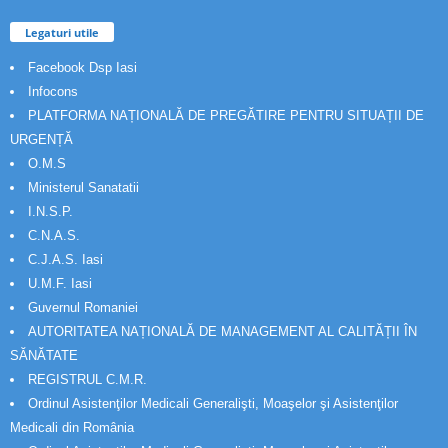
Legaturi utile
Facebook Dsp Iasi
Infocons
PLATFORMA NAȚIONALĂ DE PREGĂTIRE PENTRU SITUAȚII DE
URGENȚĂ
O.M.S
Ministerul Sanatatii
I.N.S.P.
C.N.A.S.
C.J.A.S. Iasi
U.M.F. Iasi
Guvernul Romaniei
AUTORITATEA NAȚIONALĂ DE MANAGEMENT AL CALITĂȚII ÎN
SĂNĂTATE
REGISTRUL C.M.R.
Ordinul Asistenţilor Medicali Generalişti, Moaşelor şi Asistenţilor
Medicali din România