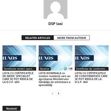
DSP Iasi
RELATED ARTICLES
MORE FROM AUTHOR
Certificate medici specialiști / primari
General
Certificate de conformitate
LISTA CU CERTIFICATELE
LISTA NOMINALA cu
LISTA CU CERTIFICATELE
DE MEDIC SPECIALIST
medicii rezidenţi care au
DE CONFORMITATE CARE
CARE SE POT RIDICA DE
aprobarea Ministerului
SE POT RIDICA DE LA
LA D.S.P. IASI
Sănătăţii de schimbare a
D.S.P. IASI
specialităţi
Noutati