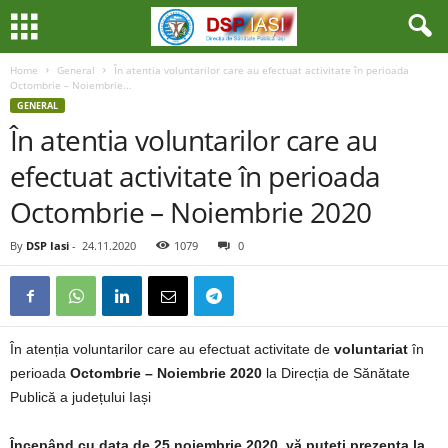
Home
General
În atentia voluntarilor care au efectuat activitate în perioada
Octombrie – Noiembrie...
GENERAL
În atentia voluntarilor care au
efectuat activitate în perioada
Octombrie – Noiembrie 2020
By
DSP Iasi
-
24.11.2020
1079
0
În atenția voluntarilor care au efectuat activitate de
voluntariat
în
perioada
Octombrie – Noiembrie 2020
la Direcția de Sănătate
Publică a județului Iași
Începând cu data de 25 noiembrie 2020, vă puteți prezenta la