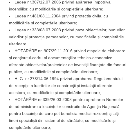
Legea nr.307/12.07.2006 privind apărarea împotriva
incendiilor, cu modificările și completările ulterioare;
Legea nr.481/08.11.2004 privind protectia civila, cu
modificările și completările ulterioare;
Legea nr.333/08.07.2003 privind paza obiectivelor, bunurilor,
valorilor şi protecţia persoanelor, cu modificările și completările
ulterioare;
HOTĂRÂRE nr. 907/29.11.2016 privind etapele de elaborare
şi conţinutul-cadru al documentaţiilor tehnico-economice
aferente obiectivelor/proiectelor de investiţii finanţate din fonduri
publice, cu modificările și completările ulterioare;
H. G. nr.273/14.06.1994 privind aprobarea Regulamentului
de recepţie a lucrărilor de construcţii şi instalaţii aferente
acestora, cu modificările și completările ulterioare;
HOTĂRÂRE nr.339/26.03 2008 pentru aprobarea Normelor
de administrare a locuinţelor construite de Agenţia Naţională
pentru Locuinţe de care pot beneficia medicii rezidenţi şi alţi
tineri specialişti din sistemul de sănătate, cu modificările și
completările ulterioare;