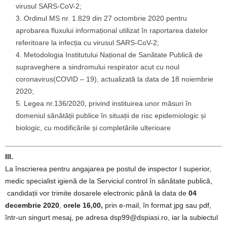
virusul SARS-CoV-2;
Ordinul MS nr. 1.829 din 27 octombrie 2020 pentru
aprobarea fluxului informațional utilizat în raportarea datelor
referitoare la infecția cu virusul SARS-CoV-2;
Metodologia Institutului Național de Sanătate Publică de
supraveghere a sindromului respirator acut cu noul
coronavirus(COVID – 19), actualizată la data de 18 noiembrie
2020;
Legea nr.136/2020, privind instituirea unor măsuri în
domeniul sănătății publice în situații de risc epidemiologic și
biologic, cu modificările și completările ulterioare
III.
La înscrierea pentru angajarea pe postul de inspector I superior,
medic specialist igienă de la Serviciul control în sănătate publică,
candidații vor trimite dosarele electronic până la data de
04
decembrie 2020
,
orele 16,00,
prin e-mail, în format jpg sau pdf,
într-un singurt mesaj, pe adresa dsp99@dspiasi.ro, iar la subiectul