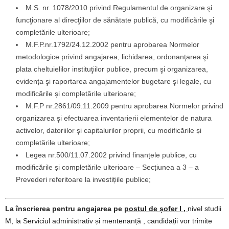
M.S. nr. 1078/2010 privind Regulamentul de organizare şi
funcţionare al direcţiilor de sănătate publică, cu modificările şi
completările ulterioare;
M.F.P.nr.1792/24.12.2002 pentru aprobarea Normelor
metodologice privind angajarea, lichidarea, ordonanţarea şi
plata cheltuielilor instituţiilor publice, precum şi organizarea,
evidența şi raportarea angajamentelor bugetare şi legale, cu
modificările și completările ulterioare;
M.F.P nr.2861/09.11.2009 pentru aprobarea Normelor privind
organizarea şi efectuarea inventarierii elementelor de natura
activelor, datoriilor şi capitalurilor proprii, cu modificările și
completările ulterioare;
Legea nr.500/11.07.2002 privind finanțele publice, cu
modificările și completările ulterioare – Secțiunea a 3 – a
Prevederi referitoare la investițiile publice;
La înscrierea pentru angajarea pe
postul de șofer I ,
nivel studii
M, la Serviciul administrativ și mentenanță , candidații vor trimite