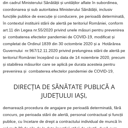
din cadrul Ministerului Sănătății și unităților aflate în subordinea,
coordonarea și sub autoritatea Ministerului Sănătății, inclusiv
funcțiile publice de execuție și conducere, pe perioadă determinată,
în contextul instituirii stării de alertă pe teritoriul României, conform
art.11 din Legea nr.55/2020 privind unele măsuri pentru prevenirea
și combaterea efectelor pandemiei de COVID-19, modificat și
completat de Ordinul 1839 din 30 octombrie 2020 și a Hotărârea
Guvernului nr.967/12.11.2020 privind prelungirea stării de alertă pe
teritoriul României începând cu data de 14 noiembrie 2020, precum
și stabilirea măsurilor care se aplică pe durata acesteia pentru
prevenirea și combaterea efectelor pandemiei de COVID-19,
DIRECȚIA DE SĂNĂTATE PUBLICĂ A
JUDEȚULUI IAȘI,
demarează procedura de angajare pe perioadă determinată, fără
concurs, pe perioada stării de alertă, personal contractual și funcții
publice, cu încetare de drept a contractului individual de muncă în