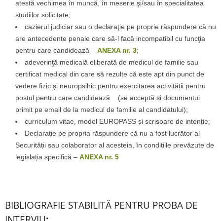
atestă vechimea în muncă, în meserie şi/sau în specialitatea
studiilor solicitate;
cazierul judiciar sau o declaraţie pe proprie răspundere că nu
are antecedente penale care să-l facă incompatibil cu funcţia
pentru care candidează –
ANEXA nr. 3
;
adeverinţă medicală eliberată de medicul de familie sau
certificat medical din care să rezulte că este apt din punct de
vedere fizic și neuropsihic pentru exercitarea activității pentru
postul pentru care candidează (se acceptă și documentul
primit pe email de la medicul de familie al candidatului);
curriculum vitae, model EUROPASS și scrisoare de intenție;
Declarație pe propria răspundere că nu a fost lucrător al
Securității sau colaborator al acesteia, în condițiile prevăzute de
legislația specifică –
ANEXA nr. 5
BIBLIOGRAFIE STABILITĂ PENTRU PROBA DE
INTERVIU
: