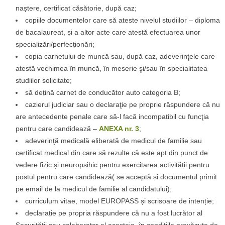
naștere, certificat căsătorie, după caz;
copiile documentelor care să ateste nivelul studiilor – diploma
de bacalaureat, și a altor acte care atestă efectuarea unor
specializări/perfecționări;
copia carnetului de muncă sau, după caz, adeverinţele care
atestă vechimea în muncă, în meserie şi/sau în specialitatea
studiilor solicitate;
să dețină carnet de conducător auto categoria B;
cazierul judiciar sau o declaraţie pe proprie răspundere că nu
are antecedente penale care să-l facă incompatibil cu funcţia
pentru care candidează –
ANEXA nr. 3
;
adeverinţă medicală eliberată de medicul de familie sau
certificat medical din care să rezulte că este apt din punct de
vedere fizic și neuropsihic pentru exercitarea activității pentru
postul pentru care candidează( se acceptă și documentul primit
pe email de la medicul de familie al candidatului);
curriculum vitae, model EUROPASS și scrisoare de intenție;
declarație pe propria răspundere că nu a fost lucrător al