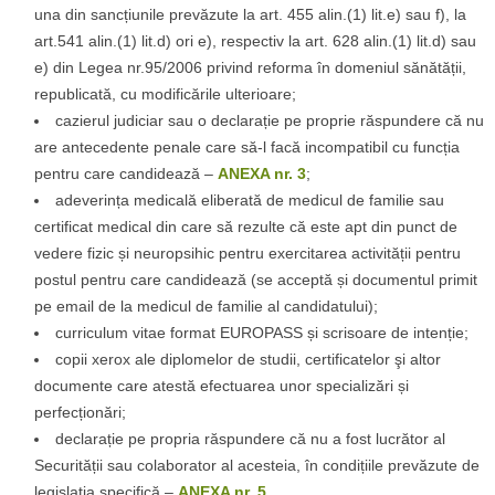
una din sancțiunile prevăzute la art. 455 alin.(1) lit.e) sau f), la
art.541 alin.(1) lit.d) ori e), respectiv la art. 628 alin.(1) lit.d) sau
e) din Legea nr.95/2006 privind reforma în domeniul sănătății,
republicată, cu modificările ulterioare;
cazierul judiciar sau o declarație pe proprie răspundere că nu
are antecedente penale care să-l facă incompatibil cu funcția
pentru care candidează –
ANEXA nr. 3
;
adeverința medicală eliberată de medicul de familie sau
certificat medical din care să rezulte că este apt din punct de
vedere fizic și neuropsihic pentru exercitarea activității pentru
postul pentru care candidează (se acceptă și documentul primit
pe email de la medicul de familie al candidatului);
curriculum vitae format EUROPASS și scrisoare de intenție;
copii xerox ale diplomelor de studii, certificatelor şi altor
documente care atestă efectuarea unor specializări și
perfecționări;
declarație pe propria răspundere că nu a fost lucrător al
Securității sau colaborator al acesteia, în condițiile prevăzute de
legislația specifică –
ANEXA nr. 5
.