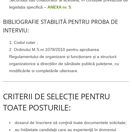
Securității sau colaborator al acesteia, în condițiile prevăzute de
legislația specifică –
ANEXA nr. 5
.
BIBLIOGRAFIE STABILITĂ PENTRU PROBA DE
INTERVIU:
Codul rutier ;
Ordinului M.S.nr.1078/2010 pentru aprobarea
Regulamentului de organizare și funcționare și a structurii
organizatorice a direcțiilor de sănătate publică județene, cu
modificările si completările ulterioare.
CRITERII DE SELECȚIE PENTRU
TOATE POSTURILE:
dosarul de înscriere să conţină toate documentele solicitate;
au întâietate candidaţii care au experienţă în domeniul