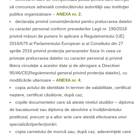
să concureze adresată conducătorului autorităţii sau instituţiei
publice organizatoare –
ANEXA nr. 2
;
declarația privind consimțământul pentru prelucrarea datelor
cu caracter personal conform prevederilor Legii nr. 190/2018
privind măsuri de punere în aplicare a Regulamentului (UE)
2016/679 al Parlamentului European și al Consiliului din 27
aprilie 2016 privind protecția persoanelor fizice în ceea ce
privește prelucrarea datelor cu caracter personal și privind
libera circulație a acestor date și de abrogare a Directivei
95/46/CE(Regulementul general privind protecția datelor), cu
modificările ulterioare –
ANEXA nr. 4
;
copia actului de identitate în termen de valabilitate, certificat
naștere, certificat căsătorie, după caz;
copiile documentelor care să ateste nivelul studiilor – diploma
de bacalaureat sau diploma de absolvire a învățământului
postliceal, precum și a altor acte care atestă efectuarea unor
specializări/perfecționări;
copia carnetului de muncă sau, după caz, adeverinţele care