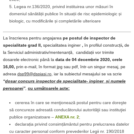
Legea nr.136/2020, privind instituirea unor măsuri în
domeniul sănătății publice în situații de risc epidemiologic și
biologic, cu modificările și completările ulterioare
La înscrierea pentru angajarea
pe
postul de inspector de
specialitate grad II,
specialitatea inginer
,
în profilul construcții
,
de
la Serviciul administrativ/mentenanță, candidații vor trimite
dosarele electronic până la
data de 04 decembrie 2020, orele
16,00,
prin e-mail, în format jpg sau pdf, într-un singur mesaj, pe
adresa
dsp99@dspiasi.ro,
iar la subiectul mesajului se va scrie
“
dosar concurs inspector de specialitate- inginer și numele
persoanei
”
,
cu următoarele acte
:
cererea în care se menţionează postul pentru care doreşte
să concureze adresată conducătorului autorităţii sau instituţiei
publice organizatoare –
ANEXA nr. 2
;
declarația privind consimțământul pentru prelucrarea datelor
cu caracter personal conform prevederilor Legii nr. 190/2018