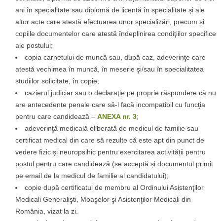
ani în specialitate sau diplomă de licență în specialitate şi ale
altor acte care atestă efectuarea unor specializări, precum și
copiile documentelor care atestă îndeplinirea condiţiilor specifice
ale postului;
copia carnetului de muncă sau, după caz, adeverinţe care
atestă vechimea în muncă, în meserie şi/sau în specialitatea
studiilor solicitate, în copie;
cazierul judiciar sau o declaraţie pe proprie răspundere că nu
are antecedente penale care să-l facă incompatibil cu funcţia
pentru care candidează –
ANEXA nr. 3
;
adeverinţă medicală eliberată de medicul de familie sau
certificat medical din care să rezulte că este apt din punct de
vedere fizic și neuropsihic pentru exercitarea activității pentru
postul pentru care candidează (se acceptă și documentul primit
pe email de la medicul de familie al candidatului);
copie după certificatul de membru al Ordinului Asistenţilor
Medicali Generalişti, Moaşelor şi Asistenţilor Medicali din
România, vizat la zi.