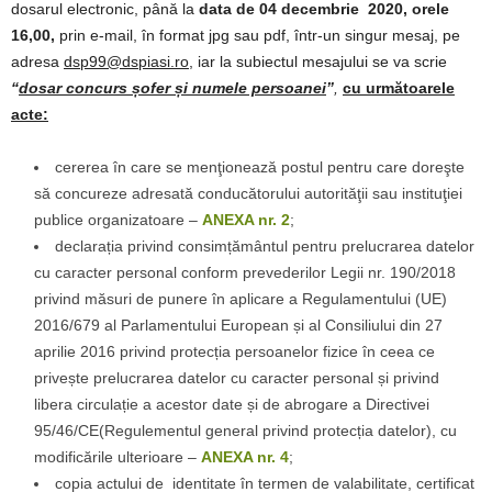
dosarul electronic, până la
data de 04 decembrie 2020, orele
16,00,
prin e-mail, în format jpg sau pdf, într-un singur mesaj, pe
adresa
dsp99@dspiasi.ro
, iar la subiectul mesajului se va scrie
“
dosar concurs șofer și numele persoanei
”
,
cu următoarele
acte
:
cererea în care se menţionează postul pentru care doreşte
să concureze adresată conducătorului autorităţii sau instituţiei
publice organizatoare –
ANEXA nr. 2
;
declarația privind consimțământul pentru prelucrarea datelor
cu caracter personal conform prevederilor Legii nr. 190/2018
privind măsuri de punere în aplicare a Regulamentului (UE)
2016/679 al Parlamentului European și al Consiliului din 27
aprilie 2016 privind protecția persoanelor fizice în ceea ce
privește prelucrarea datelor cu caracter personal și privind
libera circulație a acestor date și de abrogare a Directivei
95/46/CE(Regulementul general privind protecția datelor), cu
modificările ulterioare –
ANEXA nr. 4
;
copia actului de identitate în termen de valabilitate, certificat