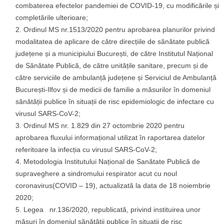
combaterea efectelor pandemiei de COVID-19, cu modificările și
completările ulterioare;
Ordinul MS nr.1513/2020 pentru aprobarea planurilor privind
modalitatea de aplicare de către direcțiile de sănătate publică
județene și a municipiului București, de către Institutul Național
de Sănătate Publică, de către unitățile sanitare, precum și de
către serviciile de ambulanță județene și Serviciul de Ambulanță
București-Ilfov și de medicii de familie a măsurilor în domeniul
sănătății publice în situații de risc epidemiologic de infectare cu
virusul SARS-CoV-2;
Ordinul MS nr. 1.829 din 27 octombrie 2020 pentru
aprobarea fluxului informațional utilizat în raportarea datelor
referitoare la infecția cu virusul SARS-CoV-2;
Metodologia Institutului Național de Sanătate Publică de
supraveghere a sindromului respirator acut cu noul
coronavirus(COVID – 19), actualizată la data de 18 noiembrie
2020;
Legea nr.136/2020, republicată, privind instituirea unor
măsuri în domeniul sănătății publice în situații de risc