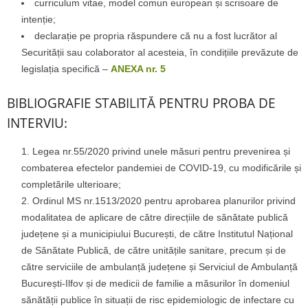
curriculum vitae, model comun european și scrisoare de
intenție;
declarație pe propria răspundere că nu a fost lucrător al
Securității sau colaborator al acesteia, în condițiile prevăzute de
legislația specifică –
ANEXA nr. 5
BIBLIOGRAFIE STABILITĂ PENTRU PROBA DE
INTERVIU:
Legea nr.55/2020 privind unele măsuri pentru prevenirea și
combaterea efectelor pandemiei de COVID-19, cu modificările și
completările ulterioare;
Ordinul MS nr.1513/2020 pentru aprobarea planurilor privind
modalitatea de aplicare de către direcțiile de sănătate publică
județene și a municipiului București, de către Institutul Național
de Sănătate Publică, de către unitățile sanitare, precum și de
către serviciile de ambulanță județene și Serviciul de Ambulanță
București-Ilfov și de medicii de familie a măsurilor în domeniul
sănătății publice în situații de risc epidemiologic de infectare cu