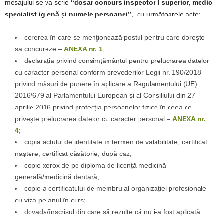
mesajului se va scrie
“dosar concurs inspector I superior, medic
specialist igienă și numele persoanei”
, cu următoarele acte:
cererea în care se menţionează postul pentru care doreşte
să concureze –
ANEXA nr. 1
;
declarația privind consimțământul pentru prelucrarea datelor
cu caracter personal conform prevederilor Legii nr. 190/2018
privind măsuri de punere în aplicare a Regulamentului (UE)
2016/679 al Parlamentului European și al Consiliului din 27
aprilie 2016 privind protecția persoanelor fizice în ceea ce
privește prelucrarea datelor cu caracter personal –
ANEXA nr.
4
;
copia actului de identitate în termen de valabilitate, certificat
naștere, certificat căsătorie, după caz;
copie xerox de pe diploma de licență medicină
generală/medicină dentară;
copie a certificatului de membru al organizației profesionale
cu viza pe anul în curs;
dovada/înscrisul din care să rezulte că nu i-a fost aplicată