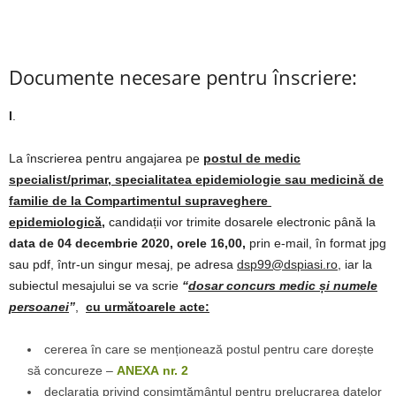
Documente necesare pentru înscriere:
I
.
La înscrierea pentru angajarea pe
postul de medic
specialist/primar, specialitatea epidemiologie sau medicină de
familie de la Compartimentul supraveghere
epidemiologică,
candidații vor trimite dosarele electronic până la
data de 04 decembrie 2020, orele 16,00,
prin e-mail, în format jpg
sau pdf, într-un singur mesaj, pe adresa
dsp99@dspiasi.ro,
iar la
subiectul mesajului se va scrie
“
dosar concurs medic și numele
persoanei
”
,
cu următoarele acte
:
cererea în care se menționează postul pentru care dorește
să concureze –
ANEXA nr. 2
declarația privind consimțământul pentru prelucrarea datelor