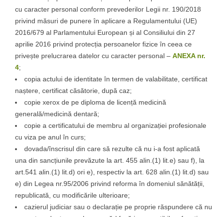
cu caracter personal conform prevederilor Legii nr. 190/2018
privind măsuri de punere în aplicare a Regulamentului (UE)
2016/679 al Parlamentului European și al Consiliului din 27
aprilie 2016 privind protecția persoanelor fizice în ceea ce
privește prelucrarea datelor cu caracter personal –
ANEXA nr.
4
;
copia actului de identitate în termen de valabilitate, certificat
naștere, certificat căsătorie, după caz;
copie xerox de pe diploma de licență medicină
generală/medicină dentară;
copie a certificatului de membru al organizației profesionale
cu viza pe anul în curs;
dovada/înscrisul din care să rezulte că nu i-a fost aplicată
una din sancțiunile prevăzute la art. 455 alin.(1) lit.e) sau f), la
art.541 alin.(1) lit.d) ori e), respectiv la art. 628 alin.(1) lit.d) sau
e) din Legea nr.95/2006 privind reforma în domeniul sănătății,
republicată, cu modificările ulterioare;
cazierul judiciar sau o declarație pe proprie răspundere că nu