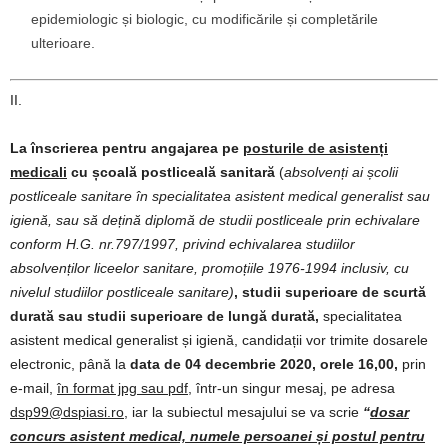
epidemiologic și biologic, cu modificările și completările
ulterioare.
II.
La înscrierea pentru angajarea pe
posturile de asistenți
medicali
cu școală postliceală sanitară
(
absolvenți ai
școlii
postliceale sanitare în specialitatea asistent medical generalist sau
igienă, sau să dețină diplomă de studii postliceale prin echivalare
conform H.G. nr.797/1997, privind echivalarea studiilor
absolvenților liceelor sanitare, promoțiile 1976-1994 inclusiv, cu
nivelul studiilor postliceale sanitare)
, studii superioare de scurtă
durată sau studii superioare de lungă durată,
specialitatea
asistent medical generalist și igienă, candidații vor trimite dosarele
electronic, până la
data de 04 decembrie 2020, orele 16,00,
prin
e-mail,
în format jpg sau pdf
, într-un singur mesaj, pe adresa
dsp99@dspiasi.ro,
iar la subiectul mesajului se va scrie
“
dosar
concurs asistent medical, numele persoanei și postul pentru