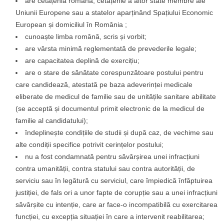
are cetățenia română, cetățenie a altor state membre ale
Uniunii Europene sau a statelor aparținând Spațiului Economic
European și domiciliul în România ;
cunoaște limba română, scris și vorbit;
are vârsta minimă reglementată de prevederile legale;
are capacitatea deplină de exercițiu;
are o stare de sănătate corespunzătoare postului pentru
care candidează, atestată pe baza adeverinței medicale
eliberate de medicul de familie sau de unitățile sanitare abilitate
(se acceptă și documentul primit electronic de la medicul de
familie al candidatului);
îndeplinește condițiile de studii și după caz, de vechime sau
alte condiții specifice potrivit cerințelor postului;
nu a fost condamnată pentru săvârșirea unei infracțiuni
contra umanității, contra statului sau contra autorității, de
serviciu sau în legătură cu serviciul, care împiedică înfăptuirea
justiției, de fals ori a unor fapte de corupție sau a unei infracțiuni
săvârșite cu intenție, care ar face-o incompatibilă cu exercitarea
funcției, cu excepția situației în care a intervenit reabilitarea;