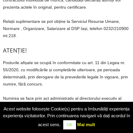
contractului individual de muncă, candidații declarați admiși vor
prezenta actele în original, pentru certificare.
Relații suplimentare se pot obține la Serviciul Resurse Umane,
Normare , Organizare, Salarizare al DSP Iași, telefon 0232/210900
int.218.
ATENȚIE!
Posturile afișate se ocupă în conformitate cu art. 11 din Legea nr.
55/2020, cu modificările și completările ulterioare, pe perioada
determinată, prin derogare de la prevederile legale în vigoare, prin
numire, fără concurs.
Numirea se face prin act administrativ al directorului executiv al
DSP Iași, cu încadrarea în limita numărului maxim de posturi
Acest website folosește Cookie(s) pentru a îmbunătăți experiența
aprobate de către Ministerul Sănătății prin statul de funcții și cu
experiența vizitatorilor. Prin continuarea navigarii vă dați acordul în
stabilirea drepturilor salariale pentru funcția ocupată în conformitate
acest sens.
Mai mult
OK
cu Legea – cadru nr.153/2017 privind salarizarea personalului plătit