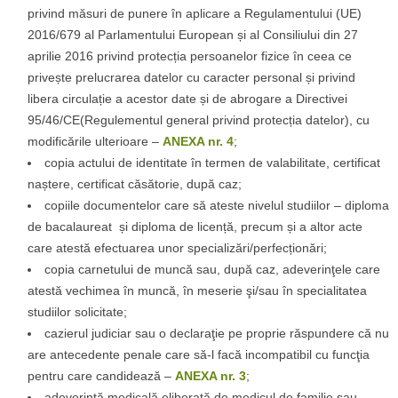
privind măsuri de punere în aplicare a Regulamentului (UE)
2016/679 al Parlamentului European și al Consiliului din 27
aprilie 2016 privind protecția persoanelor fizice în ceea ce
privește prelucrarea datelor cu caracter personal și privind
libera circulație a acestor date și de abrogare a Directivei
95/46/CE(Regulementul general privind protecția datelor), cu
modificările ulterioare –
ANEXA nr. 4
;
copia actului de identitate în termen de valabilitate, certificat
naștere, certificat căsătorie, după caz;
copiile documentelor care să ateste nivelul studiilor – diploma
de bacalaureat și diploma de licență, precum și a altor acte
care atestă efectuarea unor specializări/perfecționări;
copia carnetului de muncă sau, după caz, adeverinţele care
atestă vechimea în muncă, în meserie şi/sau în specialitatea
studiilor solicitate;
cazierul judiciar sau o declaraţie pe proprie răspundere că nu
are antecedente penale care să-l facă incompatibil cu funcţia
pentru care candidează –
ANEXA nr. 3
;
adeverinţă medicală eliberată de medicul de familie sau