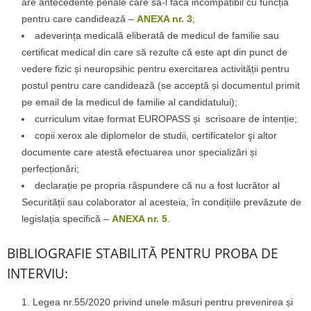
are antecedente penale care să-l facă incompatibil cu funcția
pentru care candidează –
ANEXA nr. 3
;
adeverința medicală eliberată de medicul de familie sau
certificat medical din care să rezulte că este apt din punct de
vedere fizic și neuropsihic pentru exercitarea activității pentru
postul pentru care candidează (se acceptă și documentul primit
pe email de la medicul de familie al candidatului);
curriculum vitae format EUROPASS și scrisoare de intenție;
copii xerox ale diplomelor de studii, certificatelor şi altor
documente care atestă efectuarea unor specializări și
perfecționări;
declarație pe propria răspundere că nu a fost lucrător al
Securității sau colaborator al acesteia, în condițiile prevăzute de
legislația specifică –
ANEXA nr. 5
.
BIBLIOGRAFIE STABILITĂ PENTRU PROBA DE
INTERVIU:
Legea nr.55/2020 privind unele măsuri pentru prevenirea și