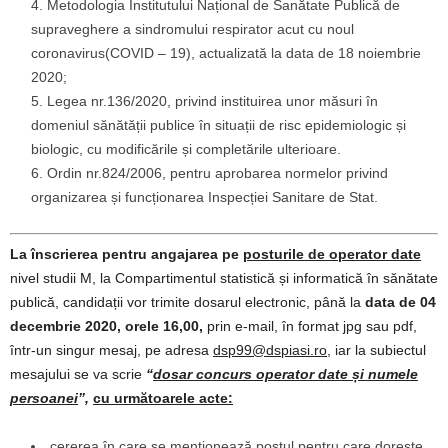
Metodologia Institutului Național de Sanătate Publică de
supraveghere a sindromului respirator acut cu noul
coronavirus(COVID – 19), actualizată la data de 18 noiembrie
2020;
Legea nr.136/2020, privind instituirea unor măsuri în
domeniul sănătății publice în situații de risc epidemiologic și
biologic, cu modificările și completările ulterioare.
Ordin nr.824/2006, pentru aprobarea normelor privind
organizarea și funcționarea Inspecției Sanitare de Stat.
La înscrierea pentru angajarea pe
posturile de operator date
nivel studii M, la Compartimentul statistică și informatică în sănătate
publică, candidații vor trimite dosarul electronic, până la
data de 04
decembrie 2020, orele 16,00,
prin e-mail, în format jpg sau pdf,
într-un singur mesaj, pe adresa
dsp99@dspiasi.ro
, iar la subiectul
mesajului se va scrie
“
dosar concurs operator date și numele
persoanei
”,
cu următoarele acte
:
cererea în care se menţionează postul pentru care doreşte