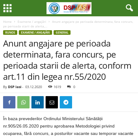
Home
Examene / angajări
Anunt angajare pe perioada determinata, fara concurs,
pe perioada starii de alerta,...
RUNOS
EXAMENE / ANGAJĂRI
GENERAL
Anunt angajare pe perioada
determinata, fara concurs, pe
perioada starii de alerta, conform
art.11 din legea nr.55/2020
By
DSP Iasi
-
03.12.2020
1619
0
În baza prevederilor Ordinului Ministerului Sănătății
nr.905/26.05.2020 pentru aprobarea Metodologiei privind
ocuparea, fără concurs, a posturilor vacante sau temporar vacante