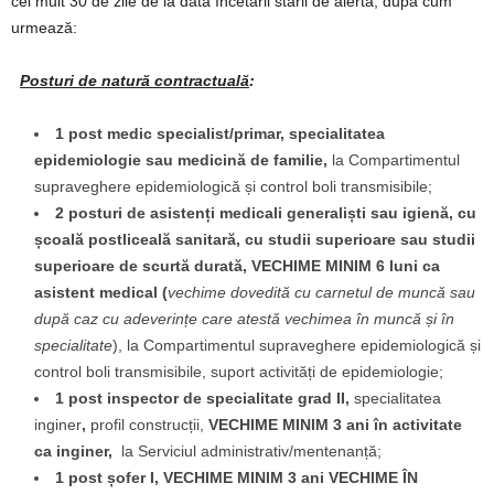
cel mult 30 de zile de la data încetării stării de alertă, după cum
urmează:
Posturi de natură contractuală
:
1 post medic specialist/primar, specialitatea
epidemiologie sau medicină de familie,
la Compartimentul
supraveghere epidemiologică și control boli transmisibile;
2 posturi
de asistenți medicali
generaliști sau igienă, cu
școală postliceală sanitară, cu studii superioare sau studii
superioare de scurtă durată, VECHIME MINIM 6 luni ca
asistent medical (
vechime dovedită cu carnetul de munc
ă sau
după caz cu adeverințe care atestă vechimea în muncă și în
specialitate
), la Compartimentul supraveghere epidemiologică și
control boli transmisibile, suport activități de epidemiologie;
1 post inspector de specialitate grad II,
specialitatea
inginer
,
profil construcții,
VECHIME MINIM 3 ani în activitate
ca inginer,
la Serviciul administrativ/mentenanță;
1 post șofer I
, VECHIME MINIM 3 ani VECHIME ÎN