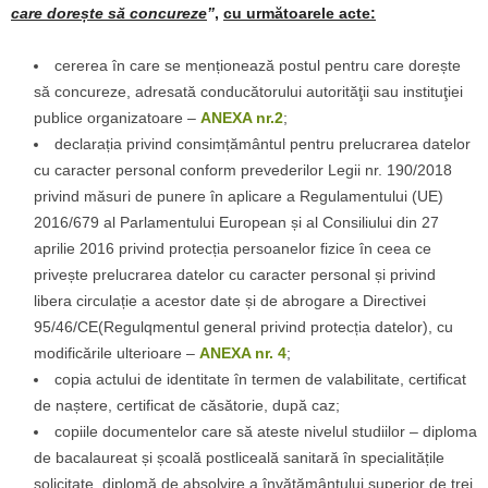
care dorește să concureze
”
,
cu următoarele acte
:
cererea în care se menționează postul pentru care dorește
să concureze, adresată conducătorului autorităţii sau instituţiei
publice organizatoare –
ANEXA nr.2
;
declarația privind consimțământul pentru prelucrarea datelor
cu caracter personal conform prevederilor Legii nr. 190/2018
privind măsuri de punere în aplicare a Regulamentului (UE)
2016/679 al Parlamentului European și al Consiliului din 27
aprilie 2016 privind protecția persoanelor fizice în ceea ce
privește prelucrarea datelor cu caracter personal și privind
libera circulație a acestor date și de abrogare a Directivei
95/46/CE(Regulqmentul general privind protecția datelor), cu
modificările ulterioare –
ANEXA nr. 4
;
copia actului de identitate în termen de valabilitate, certificat
de naștere, certificat de căsătorie, după caz;
copiile documentelor care să ateste nivelul studiilor – diploma
de bacalaureat și școală postliceală sanitară în specialitățile
solicitate, diplomă de absolvire a învățământului superior de trei