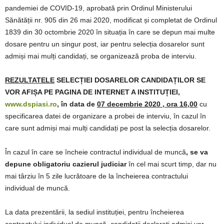
pandemiei de COVID-19, aprobată prin Ordinul Ministerului
Sănătății nr. 905 din 26 mai 2020, modificat și completat de Ordinul
1839 din 30 octombrie 2020 în situația în care se depun mai multe
dosare pentru un singur post, iar pentru selecția dosarelor sunt
admiși mai mulți candidați, se organizează proba de interviu.
REZULTATELE
SELECȚIEI DOSARELOR CANDIDAȚILOR SE
VOR AFIȘA PE PAGINA DE INTERNET A INSTITUȚIEI,
www.dspiasi.ro
, în data de
07 decembrie 2020 , ora 16,00
cu
specificarea datei de organizare a probei de interviu, în cazul în
care sunt admiși mai mulți candidați pe post la selecția dosarelor.
În cazul în care se încheie contractul individual de muncă
, se va
depune obligatoriu cazierul judiciar
în cel mai scurt timp, dar nu
mai târziu în 5 zile lucrătoare de la încheierea contractului
individual de muncă.
La data prezentării, la sediul instituției, pentru încheierea