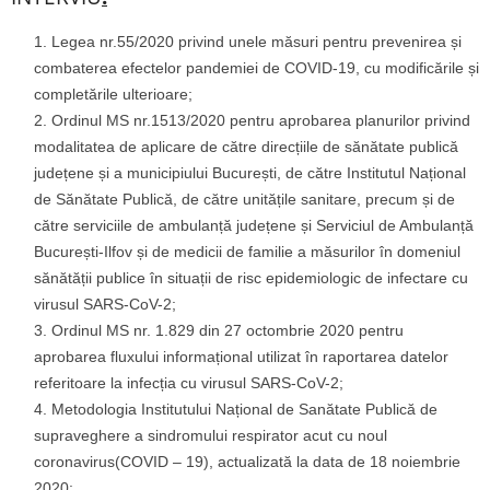
Legea nr.55/2020 privind unele măsuri pentru prevenirea și
combaterea efectelor pandemiei de COVID-19, cu modificările și
completările ulterioare;
Ordinul MS nr.1513/2020 pentru aprobarea planurilor privind
modalitatea de aplicare de către direcțiile de sănătate publică
județene și a municipiului București, de către Institutul Național
de Sănătate Publică, de către unitățile sanitare, precum și de
către serviciile de ambulanță județene și Serviciul de Ambulanță
București-Ilfov și de medicii de familie a măsurilor în domeniul
sănătății publice în situații de risc epidemiologic de infectare cu
virusul SARS-CoV-2;
Ordinul MS nr. 1.829 din 27 octombrie 2020 pentru
aprobarea fluxului informațional utilizat în raportarea datelor
referitoare la infecția cu virusul SARS-CoV-2;
Metodologia Institutului Național de Sanătate Publică de
supraveghere a sindromului respirator acut cu noul
coronavirus(COVID – 19), actualizată la data de 18 noiembrie
2020;