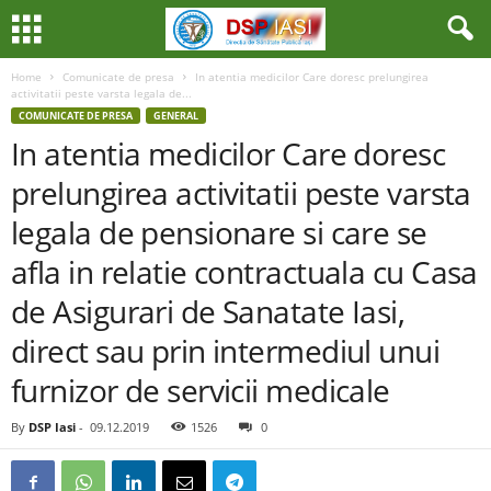
Home
Comunicate de presa
In atentia medicilor Care doresc prelungirea
activitatii peste varsta legala de...
COMUNICATE DE PRESA
GENERAL
In atentia medicilor Care doresc
prelungirea activitatii peste varsta
legala de pensionare si care se
afla in relatie contractuala cu Casa
de Asigurari de Sanatate Iasi,
direct sau prin intermediul unui
furnizor de servicii medicale
By
DSP Iasi
-
09.12.2019
1526
0