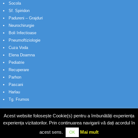
Socola
Sf. Spiridon
Padureni – Grajduri
Neurochirurgie
Boli Infectioase
Pneumoftiziologie
Cuza Voda
Elena Doamna
Pediatrie
Recuperare
Parhon
Pascani
Harlau
Tg. Frumos
Acest website folosește Cookie(s) pentru a îmbunătăți experiența
experiența vizitatorilor. Prin continuarea navigarii vă dați acordul în
acest sens.
Mai mult
OK
© Wakatech