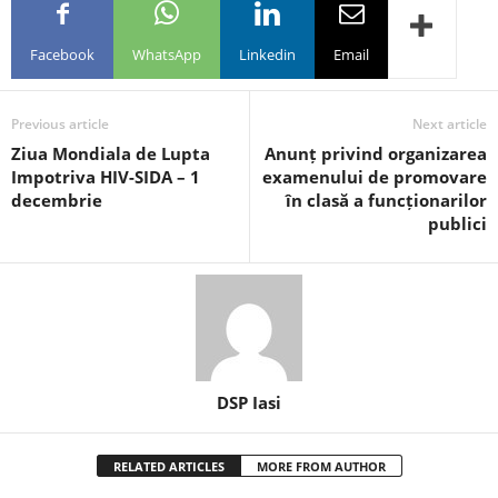
Facebook
WhatsApp
Linkedin
Email
Previous article
Next article
Ziua Mondiala de Lupta
Anunț privind organizarea
Impotriva HIV-SIDA – 1
examenului de promovare
decembrie
în clasă a funcționarilor
publici
DSP Iasi
RELATED ARTICLES
MORE FROM AUTHOR