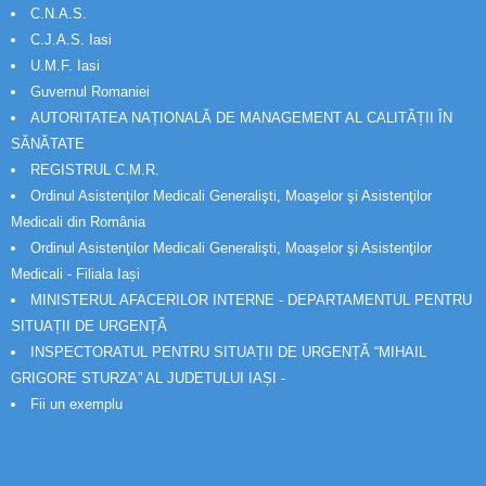
C.N.A.S.
C.J.A.S. Iasi
U.M.F. Iasi
Guvernul Romaniei
AUTORITATEA NAȚIONALĂ DE MANAGEMENT AL CALITĂȚII ÎN
SĂNĂTATE
REGISTRUL C.M.R.
Ordinul Asistenţilor Medicali Generalişti, Moaşelor şi Asistenţilor
Medicali din România
Ordinul Asistenţilor Medicali Generalişti, Moaşelor şi Asistenţilor
Medicali - Filiala Iași
MINISTERUL AFACERILOR INTERNE - DEPARTAMENTUL PENTRU
SITUAȚII DE URGENȚĂ
INSPECTORATUL PENTRU SITUAȚII DE URGENȚĂ “MIHAIL
GRIGORE STURZA” AL JUDETULUI IAȘI -
Fii un exemplu