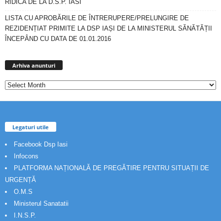
RIDICA DE LA D.S.P. IASI
LISTA CU APROBĂRILE DE ÎNTRERUPERE/PRELUNGIRE DE
REZIDENȚIAT PRIMITE LA DSP IAȘI DE LA MINISTERUL SĂNĂTĂȚII
ÎNCEPÂND CU DATA DE 01.01.2016
Arhiva
anunturi
Arhiva anunturi
Legaturi utile
Facebook Dsp Iasi
Infocons
PLATFORMA NAȚIONALĂ DE PREGĂTIRE PENTRU SITUAȚII DE
URGENȚĂ
O.M.S
Ministerul Sanatatii
I.N.S.P.