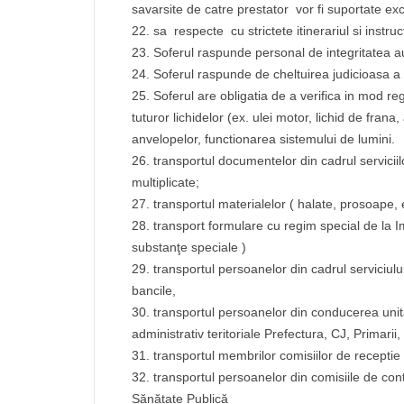
savarsite de catre prestator vor fi suportate exc
sa respecte cu strictete itinerariul si instruc
Soferul raspunde personal de integritatea a
Soferul raspunde de cheltuirea judicioasa a
Soferul are obligatia de a verifica in mod re
tuturor lichidelor (ex. ulei motor, lichid de frana,
anvelopelor, functionarea sistemului de lumini.
transportul documentelor din cadrul serviciil
multiplicate;
transportul materialelor ( halate, prosoape, e
transport formulare cu regim special de la 
substanţe speciale )
transportul persoanelor din cadrul serviciului
bancile,
transportul persoanelor din conducerea unităţ
administrativ teritoriale Prefectura, CJ, Primarii,
transportul membrilor comisiilor de receptie a
transportul persoanelor din comisiile de co
Sănătate Publică