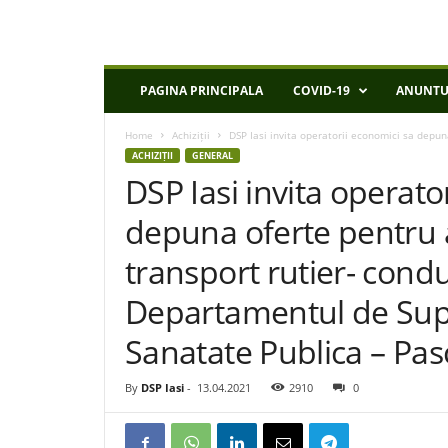
D
PAGINA PRINCIPALA
COVID-19
ANUNTU
S
P
Home
Achiziții
DSP Iasi invita operatorii economici sa depuna 
I
ACHIZIȚII
GENERAL
a
DSP Iasi invita operato
s
i
depuna oferte pentru ac
transport rutier- cond
Departamentul de Sup
Sanatate Publica – Pas
By
DSP Iasi
-
13.04.2021
2910
0