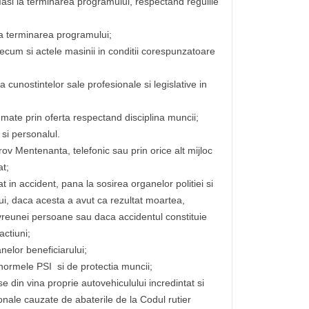
si la terminarea programului, respectand regulile
la terminarea programului;
recum si actele masinii in conditii corespunzatoare
unostintelor sale profesionale si legislative in
umate prin oferta respectand disciplina muncii;
i si personalul.
ov Mentenanta, telefonic sau prin orice alt mijloc
at;
t in accident, pana la sosirea organelor politiei si
ui, daca acesta a avut ca rezultat moartea,
 vreunei persoane sau daca accidentul constituie
actiuni;
elor beneficiarului;
 normele PSI si de protectia muncii;
din vina proprie autovehiculului incredintat si
nale cauzate de abaterile de la Codul rutier