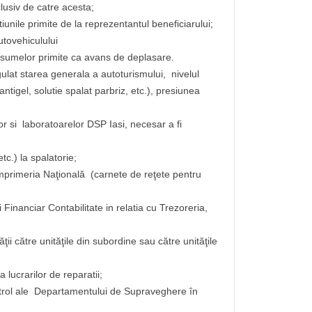
lusiv de catre acesta;
tiunile primite de la reprezentantul beneficiarului;
utovehiculului
 sumelor primite ca avans de deplasare.
gulat starea generala a autoturismului, nivelul
 antigel, solutie spalat parbriz, etc.), presiunea
or si laboratoarelor DSP Iasi, necesar a fi
tc.) la spalatorie;
Imprimeria Naţională (carnete de reţete pentru
 Financiar Contabilitate in relatia cu Trezoreria,
ii către unităţile din subordine sau către unităţile
 lucrarilor de reparatii;
ntrol ale Departamentului de Supraveghere în