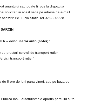
xat anuntului sau poate fi pus la dispozitia
unei solicitari in acest sens pe adresa de e-mail
r achizitii: Ec. Lucia Stafie.Tel 0232278228
 SARCINI
R – conducator auto (sofer)”
 de prestari servicii de transport rutier –
icii transport rutier”
u de 8 ore de luni pana vineri, sau pe baza de
e Publica Iasi- autoturismele apartin parcului auto