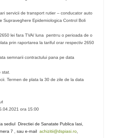
i servicii de transport rutier – conducator auto
de Supraveghere Epidemiologica Control Boli
e 2650 lei fara TVA/ luna pentrru o perioada de o
lata prin raportarea la tariful orar respectiv 2650
data semnarii contractului pana pe data
 stat.
cii. Termen de plata la 30 de zile de la data
ut
6.04.2021 ora 15:00
la sediul
Directiei de Sanatate Publica Iasi,
amera 7 , sau e-mail
achizitii@dspiasi.ro
,