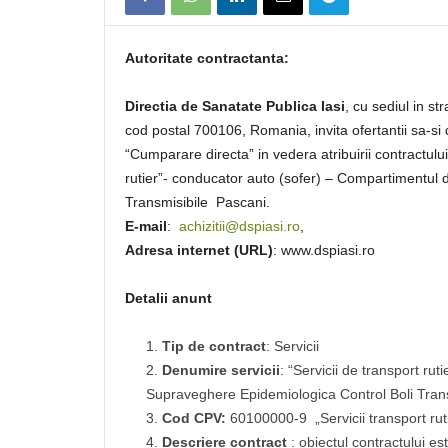
Autoritate contractanta:
Directia de Sanatate Publica Iasi
, cu sediul in s
cod postal 700106, Romania, invita ofertantii sa-si 
“Cumparare directa” in vedera atribuirii contractului
rutier”- conducator auto (sofer) – Compartimentul
Transmisibile Pascani.
E-mail
:
achizitii@dspiasi.ro
,
Adresa internet (URL)
: www.dspiasi.ro
Detalii anunt
Tip
de contract
: Servicii
Denumire servicii
: “Servicii de transport ru
Supraveghere Epidemiologica Control Boli Trans
Cod CPV:
60100000-9 „Servicii transport rut
Descriere contract
: obiectul contractului es