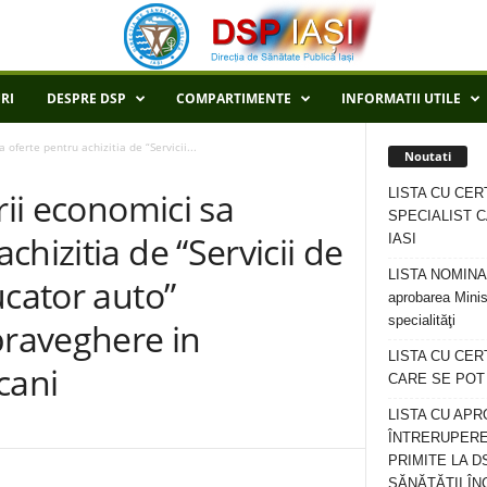
RI
DESPRE DSP
COMPARTIMENTE
INFORMATII UTILE
oferte pentru achizitia de “Servicii...
Noutati
LISTA CU CER
rii economici sa
SPECIALIST C
hizitia de “Servicii de
IASI
LISTA NOMINALA
ucator auto”
aprobarea Minis
specialităţi
raveghere in
LISTA CU CE
cani
CARE SE POT R
LISTA CU APR
ÎNTRERUPERE
PRIMITE LA D
SĂNĂTĂȚII ÎN