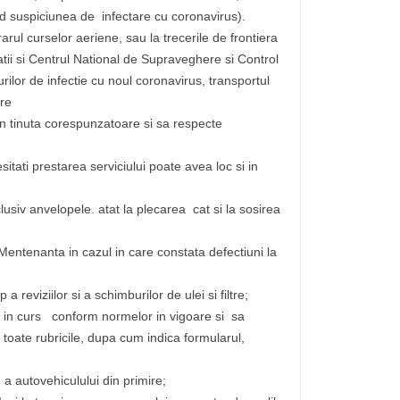
ind suspiciunea de infectare cu coronavirus).
arul curselor aeriene, sau la trecerile de frontiera
tatii si Centrul National de Supraveghere si Control
rilor de infectie cu noul coronavirus, transportul
are
 in tinuta corespunzatoare si sa respecte
itati prestarea serviciului poate avea loc si in
lusiv anvelopele. atat la plecarea cat si la sosirea
Mentenanta in cazul in care constata defectiuni la
 reviziilor si a schimburilor de ulei si filtre;
 in curs conform normelor in vigoare si sa
toate rubricile, dupa cum indica formularul,
 autovehiculului din primire;