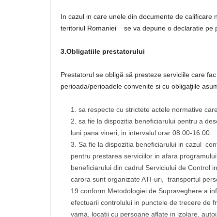
In cazul in care unele din documente de calificare n
teritoriul Romaniei se va depune o declaratie pe 
3.Obligatiile prestatorului
Prestatorul se obligă să presteze serviciile care fac
perioada/perioadele convenite si cu obligaţiile asu
sa respecte cu strictete actele normative car
sa fie la dispozitia beneficiarului pentru a de
luni pana vineri, in intervalul orar 08:00-16:00.
Sa fie la dispozitia beneficiarului in cazul con
pentru prestarea serviciilor in afara programului
beneficiarului din cadrul Serviciului de Control i
carora sunt organizate ATI-uri, transportul per
19 conform Metodologiei de Supraveghere a in
efectuarii controlului in punctele de trecere de f
vama, locatii cu persoane aflate in izolare, autoi