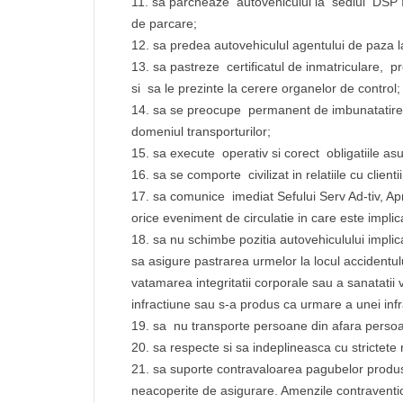
sa parcheaze autovehiculul la sediul DSP Ia
de parcare;
sa predea autovehiculul agentului de paza 
sa pastreze certificatul de inmatriculare, p
si sa le prezinte la cerere organelor de control;
sa se preocupe permanent de imbunatatirea c
domeniul transporturilor;
sa execute operativ si corect obligatiile as
sa se comporte civilizat in relatiile cu clienti
sa comunice imediat Sefului Serv Ad-tiv, Apr
orice eveniment de circulatie in care este implic
sa nu schimbe pozitia autovehiculului implica
sa asigure pastrarea urmelor la locul accidentul
vatamarea integritatii corporale sau a sanatatii
infractiune sau s-a produs ca urmare a unei infr
sa nu transporte persoane din afara persoan
sa respecte si sa indeplineasca cu strictete
sa suporte contravaloarea pagubelor produse 
neacoperite de asigurare. Amenzile contraventio