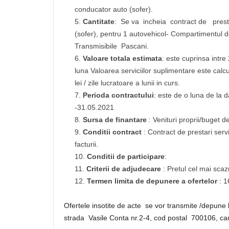
conducator auto (sofer).
Cantitate
: Se va incheia contract de prestar
(sofer), pentru 1 autovehicol- Compartimentul 
Transmisibile Pascani.
Valoare totala estimata
: este cuprinsa intr
luna Valoarea serviciilor suplimentare este calcu
lei / zile lucratoare a lunii in curs.
Perioda contractului
: este de o luna de la 
-31.05.2021
Sursa de finantare
: Venituri proprii/buget de
Conditii contract
: Contract de prestari servi
facturii.
Conditii de participare
:
Criterii de adjudecare
: Pretul cel mai scaz
Termen limita de depunere a ofertelor
: 1
Ofertele insotite de acte se vor transmite /depune 
strada Vasile Conta nr.2-4, cod postal 700106, c