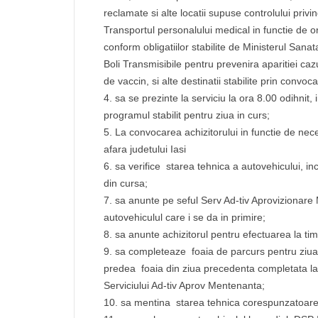
reclamate si alte locatii supuse controlului priv
Transportul personalului medical in functie de or
conform obligatiilor stabilite de Ministerul Sana
Boli Transmisibile pentru prevenira aparitiei cazu
de vaccin, si alte destinatii stabilite prin convoc
sa se prezinte la serviciu la ora 8.00 odihnit,
programul stabilit pentru ziua in curs;
La convocarea achizitorului in functie de neces
afara judetului Iasi
sa verifice starea tehnica a autovehicului, inc
din cursa;
sa anunte pe seful Serv Ad-tiv Aprovizionare 
autovehiculul care i se da in primire;
sa anunte achizitorul pentru efectuarea la timp a
sa completeaze foaia de parcurs pentru ziua
predea foaia din ziua precedenta completata la 
Serviciului Ad-tiv Aprov Mentenanta;
sa mentina starea tehnica corespunzatoare a