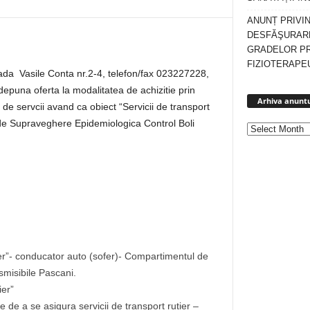
ANUNȚ PRIVI
DESFĂŞURARE
GRADELOR P
FIZIOTERAPEU
trada Vasile Conta nr.2-4, telefon/fax 023227228,
depuna oferta la modalitatea de achizitie prin
Arhiva anuntu
 de servcii avand ca obiect “Servicii de transport
 de Supraveghere Epidemiologica Control Boli
tier”- conducator auto (sofer)- Compartimentul de
misibile Pascani.
ier”
te de a se asigura servicii de transport rutier –