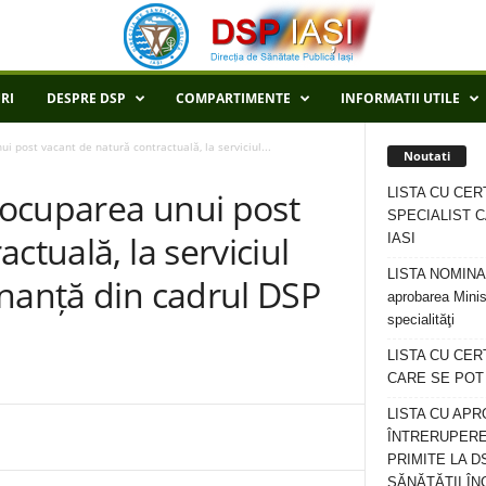
RI
DESPRE DSP
COMPARTIMENTE
INFORMATII UTILE
 post vacant de natură contractuală, la serviciul...
Noutati
LISTA CU CER
ocuparea unui post
SPECIALIST C
ctuală, la serviciul
IASI
LISTA NOMINALA
enanță din cadrul DSP
aprobarea Minis
specialităţi
LISTA CU CE
CARE SE POT R
LISTA CU APR
ÎNTRERUPERE
PRIMITE LA D
SĂNĂTĂȚII ÎN