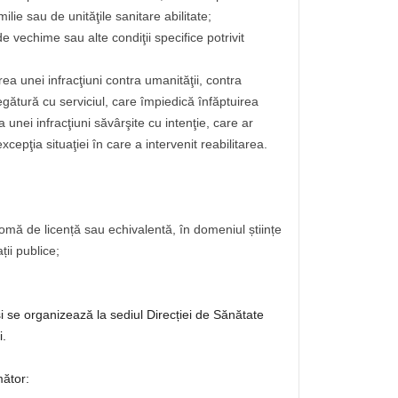
lie sau de unităţile sanitare abilitate;
de vechime sau alte condiţii specifice potrivit
ea unei infracţiuni contra umanităţii, contra
 legătură cu serviciul, care împiedică înfăptuirea
 a unei infracţiuni săvârşite cu intenţie, care ar
cepţia situaţiei în care a intervenit reabilitarea.
plomă de licență sau echivalentă, în domeniul științe
ții publice;
i se organizează la sediul Direcției de Sănătate
i.
mător: