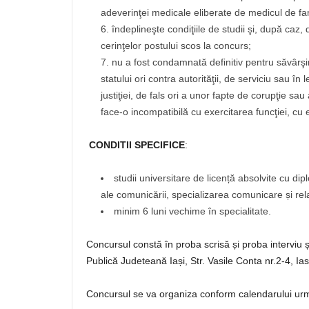
adeverinţei medicale eliberate de medicul de fami
îndeplineşte condiţiile de studii şi, după caz, 
cerinţelor postului scos la concurs;
nu a fost condamnată definitiv pentru săvârşir
statului ori contra autorităţii, de serviciu sau în
justiţiei, de fals ori a unor fapte de corupţie sau
face-o incompatibilă cu exercitarea funcţiei, cu ex
CONDITII SPECIFICE
:
studii universitare de licență absolvite cu di
ale comunicării, specializarea comunicare și rela
minim 6 luni vechime în specialitate.
Concursul constă în proba scrisă și proba interviu ș
Publică Judeteană Iași, Str. Vasile Conta nr.2-4, Ias
Concursul se va organiza conform calendarului ur