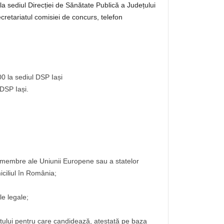
 la sediul Direcției de Sănătate Publică a Județului
secretariatul comisiei de concurs, telefon
0 la sediul DSP Iași
 DSP Iași.
e membre ale Uniunii Europene sau a statelor
ciliul în România;
e legale;
tului pentru care candidează, atestată pe baza