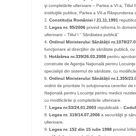
şi completările ulterioare – Partea a VI-a, Titlul I
instituţiile publice, Partea a VII-a Răspunderea 
Constituția României / 21.11.1991
republic
Legea nr. 95/2006
privind reforma în domeniul
ulterioare – Titlul I “ Sănătatea publică”
Ordinul Ministerului Sănătății nr.1078/27.
funcţionare al direcţiilor de sănătate publică, cu 
Hotărârea nr.339/26.03.2008
pentru aprobar
construite de Agenţia Naţională pentru Locuinţe de
specialişti din sistemul de sănătate, cu modificăr
Ordinul Ministerului Sănătății nr.1.355/23
ordinii de prioritate în soluţionarea cererilor de
Naţională pentru Locuinţe pentru medicii rezidenţi
cu modificările și completările ulterioare.
Legea nr.53/24.01.2003
republicată –
Codul
Legea nr. 319/14.07.2006
a securităţii şi săn
ulterioare.
Legea nr. 152 din 15 iulie 1998
privind înfi