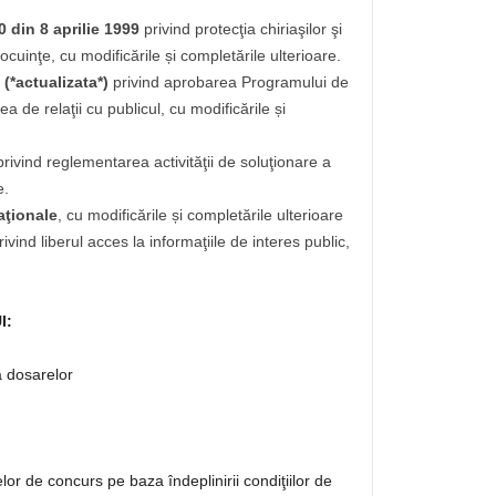
 din 8 aprilie 1999
privind protecţia chiriaşilor şi
 locuinţe, cu modificările și completările ulterioare.
(*actualizata*)
privind aprobarea Programului de
a de relaţii cu publicul, cu modificările și
privind reglementarea activităţii de soluţionare a
e.
aţionale
, cu modificările și completările ulterioare
rivind liberul acces la informaţiile de interes public,
I:
a dosarelor
elor de concurs pe baza îndeplinirii condiţiilor de