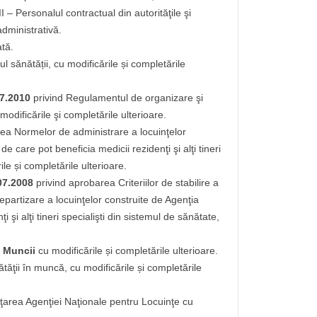
II – Personalul contractual din autorităţile şi
administrativă.
ată.
 sănătății, cu modificările și completările
07.2010
privind Regulamentul de organizare şi
modificările şi completările ulterioare.
ea Normelor de administrare a locuinţelor
 care pot beneficia medicii rezidenţi şi alţi tineri
ile și completările ulterioare.
.07.2008
privind aprobarea Criteriilor de stabilire a
 repartizare a locuinţelor construite de Agenţia
 şi alţi tineri specialişti din sistemul de sănătate,
 Muncii
cu modificările și completările ulterioare.
ătăţii în muncă, cu modificările și completările
inţarea Agenţiei Naţionale pentru Locuinţe cu