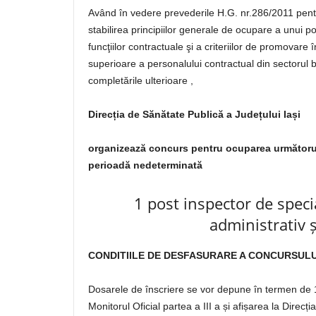
Având în vedere prevederile H.G. nr.286/2011 pen
stabilirea principiilor generale de ocupare a unui
funcţiilor contractuale şi a criteriilor de promovare
superioare a personalului contractual din sectorul bu
completările ulterioare ,
Direcția de Sănătate Publică a Județului Iași
organizează concurs pentru ocuparea următorul
perioadă nedeterminată
1 post inspector de special
administrativ 
CONDITIILE DE DESFASURARE A CONCURSULU
Dosarele de înscriere se vor depune în termen de 10
Monitorul Oficial partea a III a și afișarea la Direcț