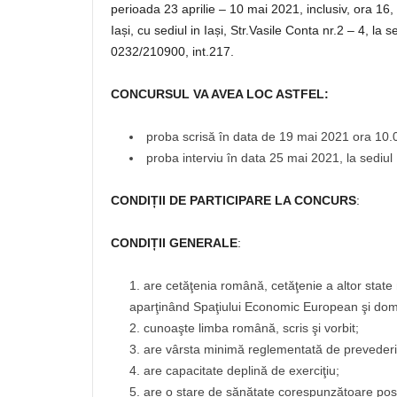
perioada 23 aprilie – 10 mai 2021, inclusiv, ora 16,
Iași, cu sediul in Iași, Str.Vasile Conta nr.2 – 4, la 
0232/210900, int.217.
CONCURSUL VA AVEA LOC ASTFEL:
proba scrisă în data de 19 mai 2021 ora 10.0
proba interviu în data 25 mai 2021, la sediul
CONDIȚII DE PARTICIPARE LA CONCURS
:
CONDIȚII GENERALE
:
are cetăţenia română, cetăţenie a altor stat
aparţinând Spaţiului Economic European şi domi
cunoaşte limba română, scris şi vorbit;
are vârsta minimă reglementată de prevederil
are capacitate deplină de exerciţiu;
are o stare de sănătate corespunzătoare pos