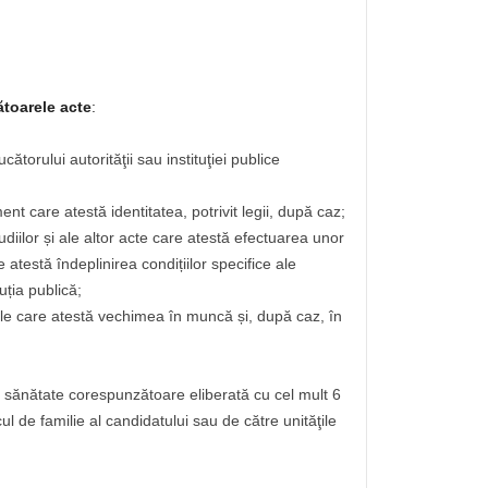
toarele acte
:
torului autorităţii sau instituţiei publice
ent care atestă identitatea, potrivit legii, după caz;
diilor și ale altor acte care atestă efectuarea unor
 atestă îndeplinirea condițiilor specifice ale
uția publică;
le care atestă vechimea în muncă și, după caz, în
 sănătate corespunzătoare eliberată cu cel mult 6
ul de familie al candidatului sau de către unităţile