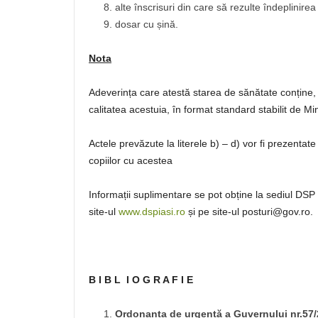
alte înscrisuri din care să rezulte îndeplinirea
dosar cu șină.
Nota
Adeverința care atestă starea de sănătate conține, 
calitatea acestuia, în format standard stabilit de Min
Actele prevăzute la literele b) – d) vor fi prezentate 
copiilor cu acestea
Informații suplimentare se pot obține la sediul DSP 
site-ul
www.dspiasi.ro
și pe site-ul posturi@gov.ro.
B I B L I O G R A F I E
Ordonanța de urgență a Guvernului nr.57