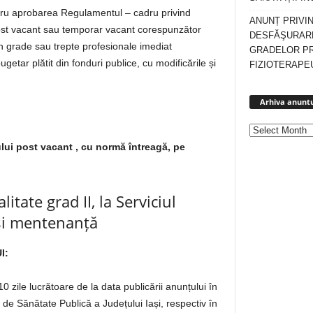
tru aprobarea Regulamentul – cadru privind
ANUNȚ PRIVI
 post vacant sau temporar vacant corespunzător
DESFĂŞURARE
 în grade sau trepte profesionale imediat
GRADELOR P
getar plătit din fonduri publice, cu modificările și
FIZIOTERAPEU
Arhiva anuntu
ui post vacant , cu normă întreagă, pe
itate grad II, la Serviciul
și mentenanță
I:
 zile lucrătoare de la data publicării anunțului în
ia de Sănătate Publică a Județului Iași, respectiv în