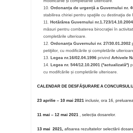
modificările și completările ulterioare.
Ordonanța de urgență a Guvernului nr. 40
stabilirea chiriei pentru spaţiile cu destinaţia de
Hotărârea Guvernului nr.1.723/14.10.2004 
măsuri pentru combaterea birocraţiei în activitate
completările ulterioare.
Ordonanța Guvernului nr. 27/30.01.2002
petiţiilor, cu modificările și completările ulterioar
Legea nr.16/02.04.1996
privind
Arhivele N
Legea nr. 544/12.10.2001 (*actualizată*)
p
cu modifcările și completările ulterioare.
CALENDAR DE DESFĂŞURARE A CONCURSULU
23 aprilie – 10 mai 2021
inclusiv, ora 16, preluare
11 mai – 12 mai 2021
, selecția dosarelor.
13 mai 2021,
afisarea rezultatelor selectării dosar