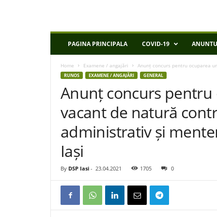
D
PAGINA PRINCIPALA
COVID-19
ANUNTU
S
P
Home
Examene / angajări
Anunț concurs pentru ocuparea unui
I
RUNOS
EXAMENE / ANGAJĂRI
GENERAL
a
Anunț concurs pentru 
s
i
vacant de natură contra
administrativ și ment
Iași
By
DSP Iasi
-
23.04.2021
1705
0