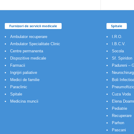
Furnizori de servicii medicale
Spitale
Ambulator recuperare
I.R.O.
Ambulator Specialitate Clinic
I.B.C.V.
Centre permanenta
Socola
Dispozitive medicale
Sf. Spiridon
Farmacii
Padureni – G
Ingrijiri paliative
Neurochirurg
Medici de familie
Boli Infectio
Paraclinic
Pneumoftizio
Spitale
Cuza Voda
Medicina muncii
Elena Doam
Pediatrie
Recuperare
Parhon
Pascani