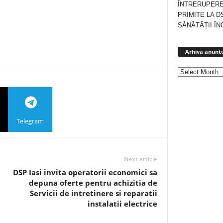
ÎNTRERUPERE
PRIMITE LA D
SĂNĂTĂȚII ÎN
Arhiva anuntu
Telegram
Next article
DSP Iasi invita operatorii economici sa
depuna oferte pentru achizitia de
Servicii de intretinere si reparatii
instalatii electrice