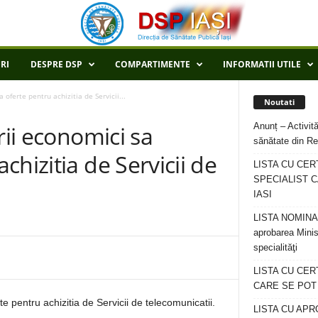
RI
DESPRE DSP
COMPARTIMENTE
INFORMATII UTILE
oferte pentru achizitia de Servicii...
Noutati
Anunț – Activită
rii economici sa
sănătate din Re
hizitia de Servicii de
LISTA CU CER
SPECIALIST C
IASI
LISTA NOMINALA
aprobarea Minis
specialităţi
LISTA CU CE
CARE SE POT R
e pentru achizitia de Servicii de telecomunicatii.
LISTA CU APR