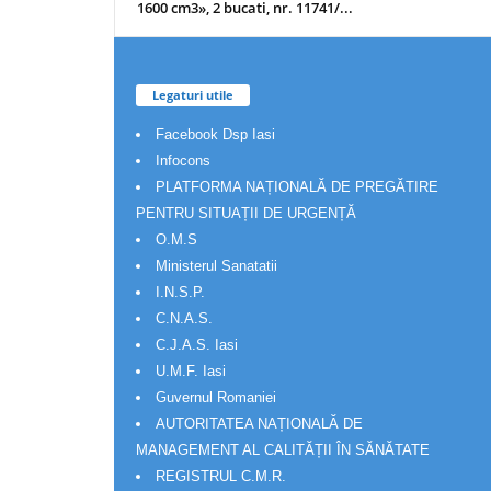
1600 cm3», 2 bucati, nr. 11741/...
Legaturi utile
Facebook Dsp Iasi
Infocons
PLATFORMA NAȚIONALĂ DE PREGĂTIRE
PENTRU SITUAȚII DE URGENȚĂ
O.M.S
Ministerul Sanatatii
I.N.S.P.
C.N.A.S.
C.J.A.S. Iasi
U.M.F. Iasi
Guvernul Romaniei
AUTORITATEA NAȚIONALĂ DE
MANAGEMENT AL CALITĂȚII ÎN SĂNĂTATE
REGISTRUL C.M.R.