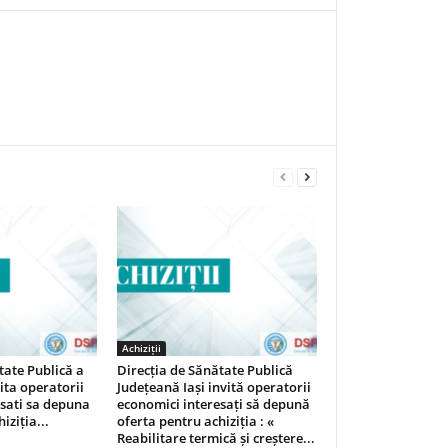
Achiziții
tate Publică a
Direcția de Sănătate Publică
vita operatorii
Județeană Iași invită operatorii
sati sa depuna
economici interesați să depună
iziția...
oferta pentru achiziția : «
Reabilitare termică și creștere...