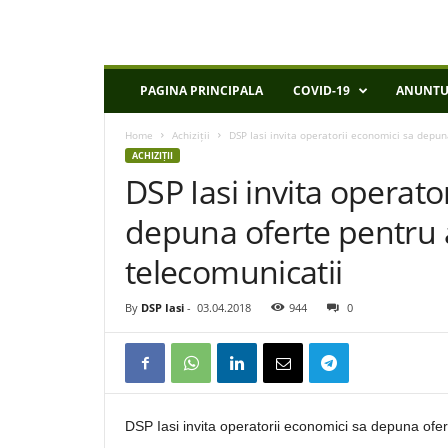
D
PAGINA PRINCIPALA
COVID-19
ANUNTU
S
P
Home
Achiziții
DSP Iasi invita operatorii economici sa depuna 
I
ACHIZIȚII
a
DSP Iasi invita operato
s
i
depuna oferte pentru ac
telecomunicatii
By
DSP Iasi
-
03.04.2018
944
0
DSP Iasi invita operatorii economici sa depuna ofert