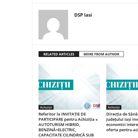
DSP Iasi
RELATED ARTICLES
MORE FROM AUTHOR
Achiziții
Achiziții
Referitor la INVITAȚIE DE
Direcția de Sănă
PARTICIPARE pentru Achiziția «
Județului Iași in
AUTOTURISM HIBRID,
economici intere
BENZINĂ+ELECTRIC,
oferta pentru ach
CAPACITATE CILINDRICĂ SUB