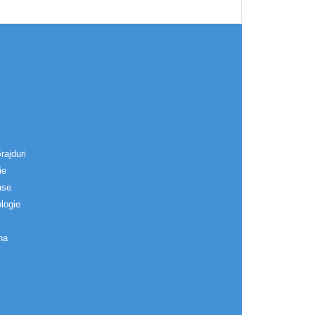
rajduri
ie
ase
logie
na